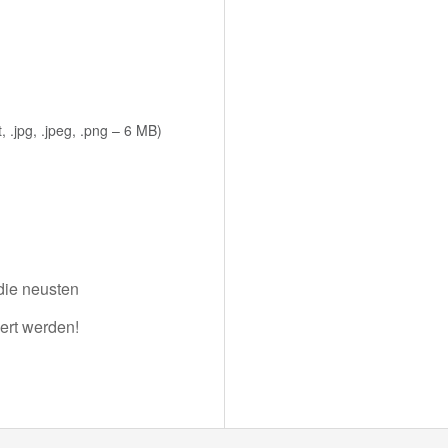
odt, .jpg, .jpeg, .png – 6 MB)
die neusten
iert werden!