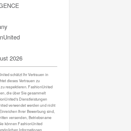
GENCE
any
onUnited
ust 2026
ited schätzt Ihr Vertrauen in
chtet dieses Vertrauen zu
 zu respektieren. FashionUnited
ionen, die über Sie gesammelt
onUnited's Dienstleistungen
nited verwendet werden und nicht
 Einreichen Ihrer Bewerbung sind,
ritten versenden, Betriebsname
Sie können FashionUnited
persönlichen Informationen