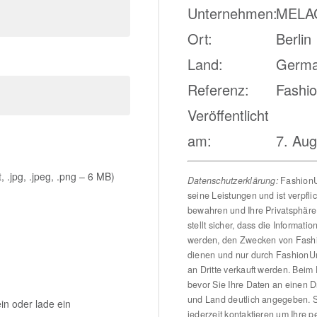
Unternehmen:
MELA
Ort:
Berlin
Land:
Germ
Referenz:
Fashi
Veröffentlicht
am:
7. Aug
odt, .jpg, .jpeg, .png – 6 MB)
Datenschutzerklärung:
FashionUn
seine Leistungen und ist verpfli
bewahren und Ihre Privatsphäre
stellt sicher, dass die Informat
werden, den Zwecken von Fashi
dienen und nur durch FashionU
an Dritte verkauft werden. Beim
bevor Sie Ihre Daten an einen D
und Land deutlich angegeben. 
in oder lade ein
jederzeit kontaktieren um Ihre 