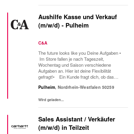
Aushilfe Kasse und Verkauf
(m/w/d) - Pulheim
C&A
The future looks like you Deine Aufgaben •
Im Store fallen je nach Tageszeit,
Wochentag und Saison verschiedene
Aufgaben an. Hier ist deine Flexibilität
gefragt!• Ein Kunde fragt dich, ob das
Oberteil auch in einer anderen Farbe oder
Pulheim
,
Nordrhein-Westfalen
50259
Größe verfügbar ist oder welcher Gürtel gut
zu der neuen...
Wird geladen...
Sales Assistant / Verkäufer
(m/w/d) in Teilzeit