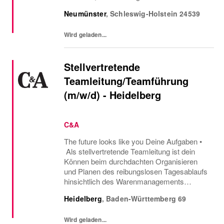
und suchst einen Minijob? Dann bist du bei
Neumünster
,
Schleswig-Holstein
24539
uns genau richtig! Jobbe flexibel als Aushilfe
im Verkauf...
Wird geladen...
Stellvertretende
Teamleitung/Teamführung
(m/w/d) - Heidelberg
C&A
The future looks like you Deine Aufgaben •
Als stellvertretende Teamleitung ist dein
Können beim durchdachten Organisieren
und Planen des reibungslosen Tagesablaufs
hinsichtlich des Warenmanagements
gefragt. • Während der Abwesenheit des
Heidelberg
,
Baden-Württemberg
69
Teamleiters übernimmst du die
Mitarbeiterführung. In...
Wird geladen...