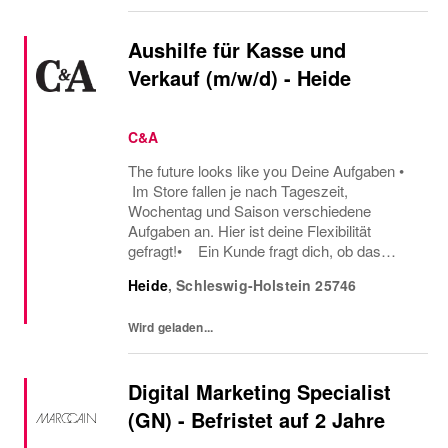
Aushilfe für Kasse und
Verkauf (m/w/d) - Heide
C&A
The future looks like you Deine Aufgaben •
Im Store fallen je nach Tageszeit,
Wochentag und Saison verschiedene
Aufgaben an. Hier ist deine Flexibilität
gefragt!• Ein Kunde fragt dich, ob das
Oberteil auch in einer anderen Farbe oder
Heide
,
Schleswig-Holstein
25746
Größe verfügbar ist oder welcher Gürtel gut
zu der neuen...
Wird geladen...
Digital Marketing Specialist
(GN) - Befristet auf 2 Jahre