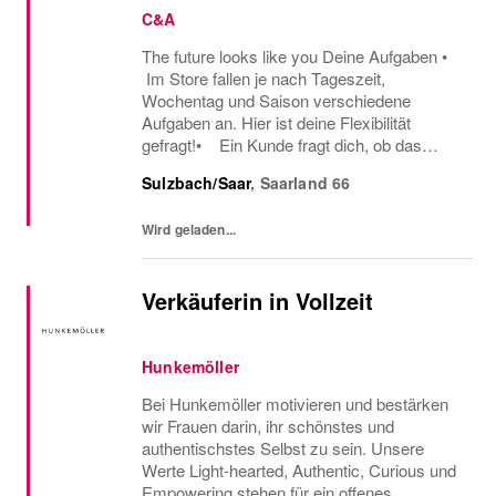
C&A
The future looks like you Deine Aufgaben •
Im Store fallen je nach Tageszeit,
Wochentag und Saison verschiedene
Aufgaben an. Hier ist deine Flexibilität
gefragt!• Ein Kunde fragt dich, ob das
Oberteil auch in einer anderen Farbe oder
Sulzbach/Saar
,
Saarland
66
Größe verfügbar ist oder welcher Gürtel gut
zu der neuen...
Wird geladen...
Verkäuferin in Vollzeit
Hunkemöller
Bei Hunkemöller motivieren und bestärken
wir Frauen darin, ihr schönstes und
authentischstes Selbst zu sein. Unsere
Werte Light-hearted, Authentic, Curious und
Empowering stehen für ein offenes,