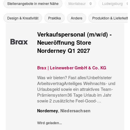
Stellenangebote in meiner Nähe
Montabaur
0
Ludwigsburg
0
Design & Kreativität
Praktika
Andere
Produktion & Lieferkette
Verkaufspersonal (m/w/d) -
Neueröffnung Store
Norderney Q1 2027
Brax | Leineweber GmbH & Co. KG
Was wir bieten? Fast alles!Unbefristeter
ArbeitsvertragAnteiliges Weihnachts- und
Urlaubsgeld sowie ein attraktives Team-
Prämiensystem36 Tage Urlaub im Jahr
sowie 2 zusätzliche Feel-Good-
UrlaubstageMonatliche
Norderney
,
Niedersachsen
Personaleinsatzplanung und eine
minutengenaue ÜberstundenerfassungBis
Wird geladen...
zu 60%...