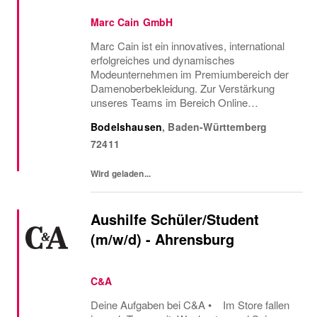
Marc Cain GmbH
Marc Cain ist ein innovatives, international
erfolgreiches und dyna­misches
Modeunternehmen im Premiumbereich der
Damenoberbekleidung. Zur Verstärkung
unseres Teams im Bereich Online
Marketing suchen wir baldmöglichst
Bodelshausen
,
Baden-Württemberg
einenDigital Marketing Specialist (GN) -
72411
Befristet auf 2 JahreHeadquarter...
Wird geladen...
Aushilfe Schüler/Student
(m/w/d) - Ahrensburg
C&A
Deine Aufgaben bei C&A • Im Store fallen