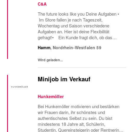
C&A
The future looks like you Deine Aufgaben •
Im Store fallen je nach Tageszeit,
Wochentag und Saison verschiedene
Aufgaben an. Hier ist deine Flexibilität
gefragt!• Ein Kunde fragt dich, ob das
Oberteil auch in einer anderen Farbe oder
Hamm
,
Nordrhein-Westfalen
59
Größe verfügbar ist oder welcher Gürtel gut
zu der neuen...
Wird geladen...
Minijob im Verkauf
Hunkemöller
Bei Hunkemöller motivieren und bestärken
wir Frauen darin, ihr schönstes und
authentischstes Selbst zu sein. Du bist
mindestens 18 Jahre alt, Schülerin,
Studentin, Quereinsteigerin oder Rentnerin