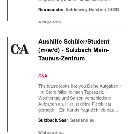
ehrliches und positives Miteinander, in dem
Neumünster
,
Schleswig-Holstein
24539
Neugier, Vertrauen und persönliches
Wachstum gefördert...
Wird geladen...
Aushilfe Schüler/Student
(m/w/d) - Sulzbach Main-
Taunus-Zentrum
C&A
The future looks like you Deine Aufgaben •
Im Store fallen je nach Tageszeit,
Wochentag und Saison verschiedene
Aufgaben an. Hier ist deine Flexibilität
gefragt!• Ein Kunde fragt dich, ob das
Oberteil auch in einer anderen Farbe oder
Sulzbach/Saar
,
Saarland
66
Größe verfügbar ist oder welcher Gürtel gut
zu der neuen...
Wird geladen...