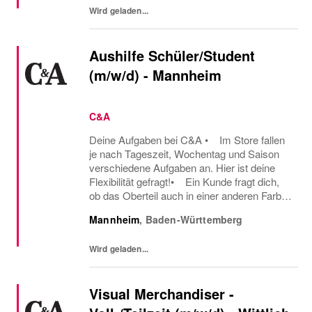
Wird geladen...
Aushilfe Schüler/Student
(m/w/d) - Mannheim
C&A
Deine Aufgaben bei C&A • Im Store fallen
je nach Tageszeit, Wochentag und Saison
verschiedene Aufgaben an. Hier ist deine
Flexibilität gefragt!• Ein Kunde fragt dich,
ob das Oberteil auch in einer anderen Farbe
oder Größe verfügbar ist oder welcher Gürtel
Mannheim
,
Baden-Württemberg
gut zu der neuen Hose passt – hier...
Wird geladen...
Visual Merchandiser -