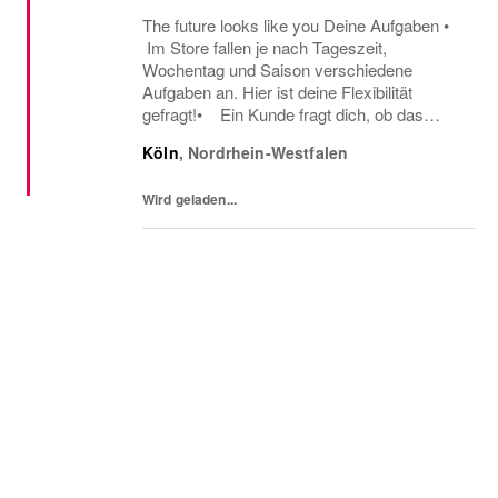
The future looks like you Deine Aufgaben •
Im Store fallen je nach Tageszeit,
Wochentag und Saison verschiedene
Aufgaben an. Hier ist deine Flexibilität
gefragt!• Ein Kunde fragt dich, ob das
Oberteil auch in einer anderen Farbe oder
Köln
,
Nordrhein-Westfalen
Größe verfügbar ist oder welcher Gürtel gut
zu der neuen...
Wird geladen...