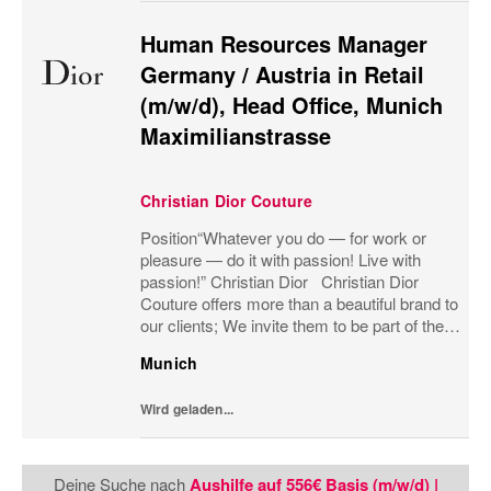
Human Resources Manager
Germany / Austria in Retail
(m/w/d), Head Office, Munich
Maximilianstrasse
Christian Dior Couture
Position“Whatever you do — for work or
pleasure — do it with passion! Live with
passion!” Christian Dior Christian Dior
Couture offers more than a beautiful brand to
our clients; We invite them to be part of the
heritage, to share our passion for luxury and
Munich
to be part of the Dior family. We...
Wird geladen...
Deine Suche nach
Aushilfe auf 556€ Basis (m/w/d) |