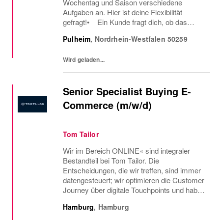
Wochentag und Saison verschiedene
Aufgaben an. Hier ist deine Flexibilität
gefragt!• Ein Kunde fragt dich, ob das
Oberteil auch in einer anderen Farbe oder
Pulheim
,
Nordrhein-Westfalen
50259
Größe verfügbar ist oder welcher Gürtel gut
zu der neuen...
Wird geladen...
Senior Specialist Buying E-
Commerce (m/w/d)
Tom Tailor
Wir im Bereich ONLINE« sind integraler
Bestandteil bei Tom Tailor. Die
Entscheidungen, die wir treffen, sind immer
datengesteuert; wir optimieren die Customer
Journey über digitale Touchpoints und haben
dabei stets die Bedürfnisse unserer
Hamburg
,
Hamburg
Endkund:innen im Fokus. Da der E-Shop
sowie der Vertrieb...