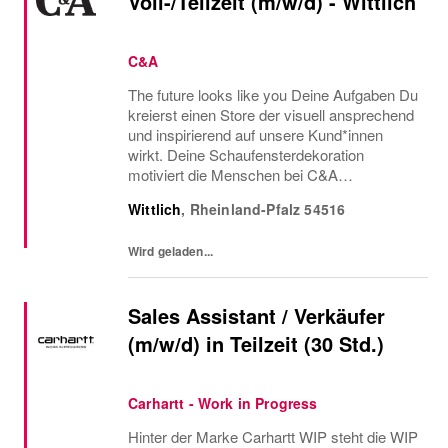
Voll-/Teilzeit (m/w/d) - Wittlich
C&A
The future looks like you Deine Aufgaben Du
kreierst einen Store der visuell ansprechend
und inspirierend auf unsere Kund*innen
wirkt. Deine Schaufensterdekoration
motiviert die Menschen bei C&A
einzukaufen. Darüber hinaus coachst du
Wittlich
,
Rheinland-Pfalz
54516
deine Kolleg*innen aus dem Verkauf an,
sodass sie dich bei der...
Wird geladen...
Sales Assistant / Verkäufer
(m/w/d) in Teilzeit (30 Std.)
Carhartt - Work in Progress
Hinter der Marke Carhartt WIP steht die WIP