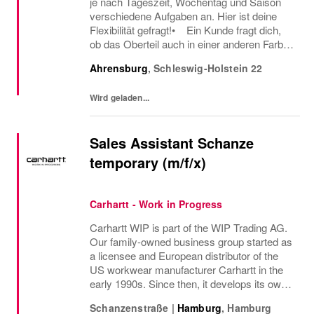
je nach Tageszeit, Wochentag und Saison
verschiedene Aufgaben an. Hier ist deine
Flexibilität gefragt!• Ein Kunde fragt dich,
ob das Oberteil auch in einer anderen Farbe
oder Größe verfügbar ist oder welcher Gürtel
Ahrensburg
,
Schleswig-Holstein
22
gut zu der neuen Hose passt – hier...
Wird geladen...
Sales Assistant Schanze
temporary (m/f/x)
Carhartt - Work in Progress
Carhartt WIP is part of the WIP Trading AG.
Our family-owned business group started as
a licensee and European distributor of the
US workwear manufacturer Carhartt in the
early 1990s. Since then, it develops its own
collections based on workwear originals.
Schanzenstraße
|
Hamburg
,
Hamburg