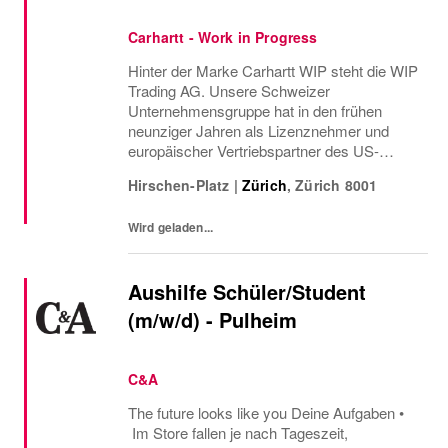
Carhartt - Work in Progress
Hinter der Marke Carhartt WIP steht die WIP
Trading AG. Unsere Schweizer
Unternehmensgruppe hat in den frühen
neunziger Jahren als Lizenznehmer und
europäischer Vertriebspartner des US-
amerikanischen
Hirschen-Platz
|
Zürich
,
Zürich
8001
Arbeitsbekleidungsherstellers Carhartt ihren
Anfang genommen.
Wird geladen...
Aushilfe Schüler/Student
(m/w/d) - Pulheim
C&A
The future looks like you Deine Aufgaben •
Im Store fallen je nach Tageszeit,