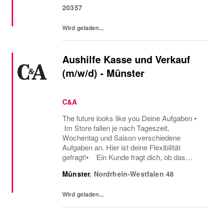
20357
Wird geladen...
Aushilfe Kasse und Verkauf
(m/w/d) - Münster
C&A
The future looks like you Deine Aufgaben •
Im Store fallen je nach Tageszeit,
Wochentag und Saison verschiedene
Aufgaben an. Hier ist deine Flexibilität
gefragt!• Ein Kunde fragt dich, ob das
Oberteil auch in einer anderen Farbe oder
Münster
,
Nordrhein-Westfalen
48
Größe verfügbar ist oder welcher Gürtel gut
zu der neuen...
Wird geladen...