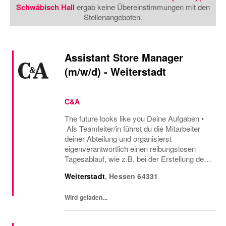
Schwäbisch Hall
ergab keine Übereinstimmungen mit den
Stellenangeboten.
Assistant Store Manager
(m/w/d) - Weiterstadt
C&A
The future looks like you Deine Aufgaben •
Als Teamleiter/in führst du die Mitarbeiter
deiner Abteilung und organisierst
eigenverantwortlich einen reibungslosen
Tagesablauf, wie z.B. bei der Erstellung der
Mitarbeitereinsatzpläne oder beim
Weiterstadt
,
Hessen
64331
Warenmanagement. • Wenn es ums
Verkaufen geht,...
Wird geladen...