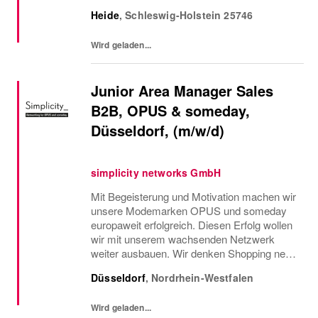
Oberteil auch in einer anderen Farbe oder
Heide
,
Schleswig-Holstein
25746
Größe verfügbar ist oder welcher Gürtel gut
zu der neuen...
Wird geladen...
Junior Area Manager Sales
B2B, OPUS & someday,
Düsseldorf, (m/w/d)
simplicity networks GmbH
Mit Begeisterung und Motivation machen wir
unsere Modemarken OPUS und someday
europaweit erfolgreich. Diesen Erfolg wollen
wir mit unserem wachsenden Netzwerk
weiter ausbauen. Wir denken Shopping neu.
Wir haben große Ziele und arbeiten im
Düsseldorf
,
Nordrhein-Westfalen
Detail. Im Sales stehen die Zusammenarbeit
mit unseren...
Wird geladen...