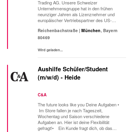
Trading AG. Unsere Schweizer
Unternehmensgruppe hat in den frühen
neunziger Jahren als Lizenznehmer und
europäischer Vertriebspartner des US-
amerikanischen
Reichenbachstraße
|
München
,
Bayern
Arbeitsbekleidungsherstellers Carhartt ihren
80469
Anfang genommen.
Wird geladen...
Aushilfe Schüler/Student
(m/w/d) - Heide
C&A
The future looks like you Deine Aufgaben •
Im Store fallen je nach Tageszeit,
Wochentag und Saison verschiedene
Aufgaben an. Hier ist deine Flexibilität
gefragt!• Ein Kunde fragt dich, ob das