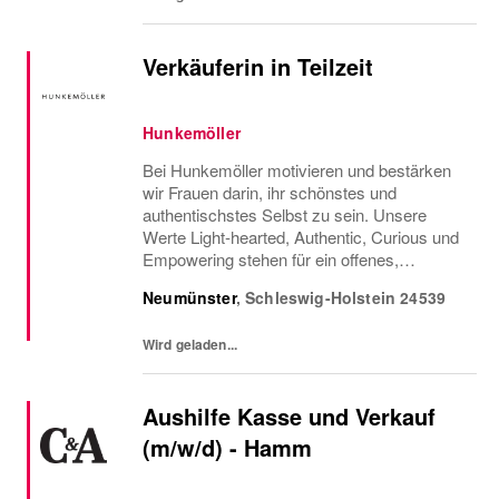
Verkäuferin in Teilzeit
Hunkemöller
Bei Hunkemöller motivieren und bestärken
wir Frauen darin, ihr schönstes und
authentischstes Selbst zu sein. Unsere
Werte Light-hearted, Authentic, Curious und
Empowering stehen für ein offenes,
ehrliches und positives Miteinander, in dem
Neumünster
,
Schleswig-Holstein
24539
Neugier, Vertrauen und persönliches
Wachstum gefördert...
Wird geladen...
Aushilfe Kasse und Verkauf
(m/w/d) - Hamm