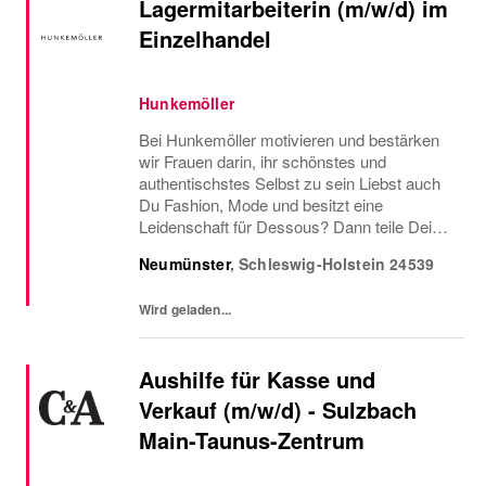
Lagermitarbeiterin (m/w/d) im
Einzelhandel
Hunkemöller
Bei Hunkemöller motivieren und bestärken
wir Frauen darin, ihr schönstes und
authentischstes Selbst zu sein Liebst auch
Du Fashion, Mode und besitzt eine
Leidenschaft für Dessous? Dann teile Deine
Begeisterung mit uns und werde unsere
Neumünster
,
Schleswig-Holstein
24539
neuer Lagermitarbeiterin in Teilzeit mit 18 –
25 Wochenstunden...
Wird geladen...
Aushilfe für Kasse und
Verkauf (m/w/d) - Sulzbach
Main-Taunus-Zentrum