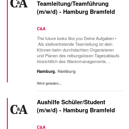
Teamleitung/Teamführung
(m/w/d) - Hamburg Bramfeld
C&A
The future looks like you Deine Aufgaben •
Als stellvertretende Teamleitung ist dein
Können beim durchdachten Organisieren
und Planen des reibungslosen Tagesablaufs
hinsichtlich des Warenmanagements
gefragt. • Während der Abwesenheit des
Hamburg
,
Hamburg
Teamleiters übernimmst du die
Mitarbeiterführung. In...
Wird geladen...
Aushilfe Schüler/Student
(m/w/d) - Hamburg Bramfeld
C&A