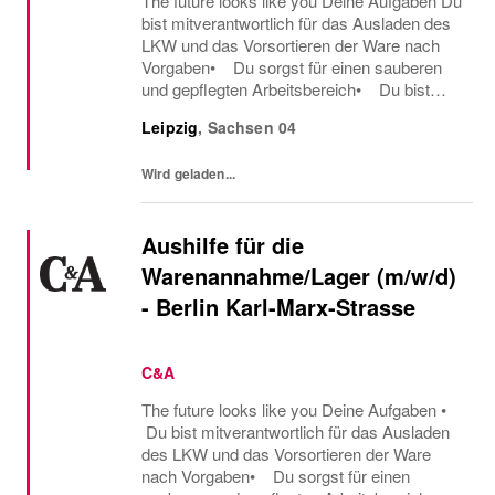
The future looks like you Deine Aufgaben Du
bist mitverantwortlich für das Ausladen des
LKW und das Vorsortieren der Ware nach
Vorgaben• Du sorgst für einen sauberen
und gepflegten Arbeitsbereich• Du bist
bereit, früh morgens zu arbeiten
Leipzig
,
Sachsen
04
(Arbeitszeiten ab 6 Uhr) Was du mitbringst
• Du...
Wird geladen...
Aushilfe für die
Warenannahme/Lager (m/w/d)
- Berlin Karl-Marx-Strasse
C&A
The future looks like you Deine Aufgaben •
Du bist mitverantwortlich für das Ausladen
des LKW und das Vorsortieren der Ware
nach Vorgaben• Du sorgst für einen