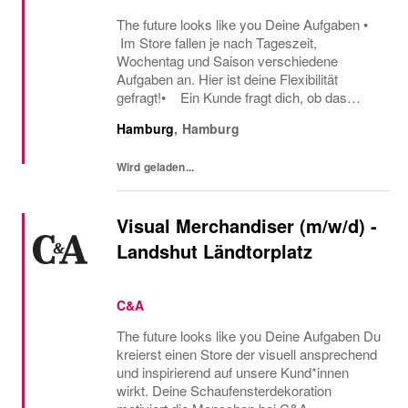
The future looks like you Deine Aufgaben •
Im Store fallen je nach Tageszeit,
Wochentag und Saison verschiedene
Aufgaben an. Hier ist deine Flexibilität
gefragt!• Ein Kunde fragt dich, ob das
Oberteil auch in einer anderen Farbe oder
Hamburg
,
Hamburg
Größe verfügbar ist oder welcher Gürtel gut
zu der neuen...
Wird geladen...
Visual Merchandiser (m/w/d) -
Landshut Ländtorplatz
C&A
The future looks like you Deine Aufgaben Du
kreierst einen Store der visuell ansprechend
und inspirierend auf unsere Kund*innen
wirkt. Deine Schaufensterdekoration