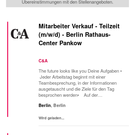
Übereinstimmungen mit den Stellenangeboten.
Mitarbeiter Verkauf - Teilzeit
(m/w/d) - Berlin Rathaus-
Center Pankow
C&A
The future looks like you Deine Aufgaben •
Jeder Arbeitstag beginnt mit einer
Teambesprechung, in der Informationen
ausgetauscht und die Ziele für den Tag
besprochen werden• Auf der
Verkaufsfläche begrüßt du proaktiv unsere
Berlin
,
Berlin
Kunden und beantwortest ihre Fragen• Du
berätst Kunden...
Wird geladen...