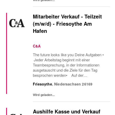
Mitarbeiter Verkauf - Teilzeit
(m/w/d) - Friesoythe Am
Hafen
C&A
The future looks like you Deine Aufgaben •
Jeder Arbeitstag beginnt mit einer
Teambesprechung, in der Informationen
ausgetauscht und die Ziele für den Tag
besprochen werden• Auf der
Verkaufsfläche begrüßt du proaktiv unsere
Friesoythe
,
Niedersachsen
26169
Kunden und beantwortest ihre Fragen• Du
berätst Kunden...
Wird geladen...
Aushilfe Kasse und Verkauf