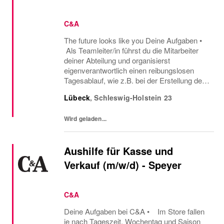
C&A
The future looks like you Deine Aufgaben •
Als Teamleiter/in führst du die Mitarbeiter
deiner Abteilung und organisierst
eigenverantwortlich einen reibungslosen
Tagesablauf, wie z.B. bei der Erstellung der
Mitarbeitereinsatzpläne oder beim
Lübeck
,
Schleswig-Holstein
23
Warenmanagement. • Wenn es ums
Verkaufen geht,...
Wird geladen...
Aushilfe für Kasse und
Verkauf (m/w/d) - Speyer
C&A
Deine Aufgaben bei C&A • Im Store fallen
je nach Tageszeit, Wochentag und Saison