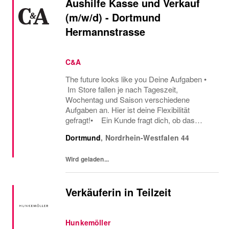
Aushilfe Kasse und Verkauf
(m/w/d) - Dortmund
Hermannstrasse
C&A
The future looks like you Deine Aufgaben •
Im Store fallen je nach Tageszeit,
Wochentag und Saison verschiedene
Aufgaben an. Hier ist deine Flexibilität
gefragt!• Ein Kunde fragt dich, ob das
Oberteil auch in einer anderen Farbe oder
Dortmund
,
Nordrhein-Westfalen
44
Größe verfügbar ist oder welcher Gürtel gut
zu der neuen...
Wird geladen...
Verkäuferin in Teilzeit
Hunkemöller