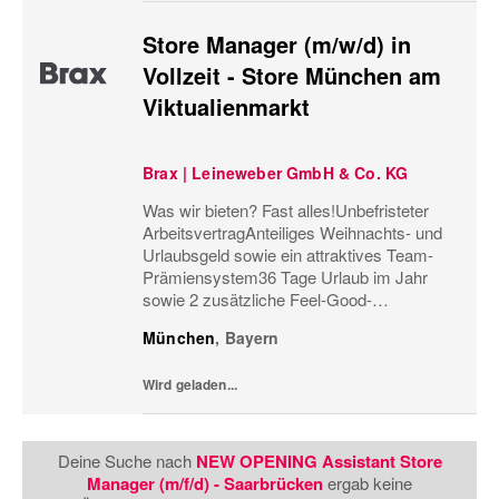
Store Manager (m/w/d) in
Vollzeit - Store München am
Viktualienmarkt
Brax | Leineweber GmbH & Co. KG
Was wir bieten? Fast alles!Unbefristeter
ArbeitsvertragAnteiliges Weihnachts- und
Urlaubsgeld sowie ein attraktives Team-
Prämiensystem36 Tage Urlaub im Jahr
sowie 2 zusätzliche Feel-Good-
UrlaubstageMonatliche
München
,
Bayern
Personaleinsatzplanung und eine
minutengenaue ArbeitszeiterfassungBis zu
Wird geladen...
60%...
Deine Suche nach
NEW OPENING Assistant Store
Manager (m/f/d) - Saarbrücken
ergab keine