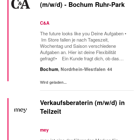
(m/w/d) - Bochum Ruhr-Park
C&A
The future looks like you Deine Aufgaben •
Im Store fallen je nach Tageszeit,
Wochentag und Saison verschiedene
Aufgaben an. Hier ist deine Flexibilität
gefragt!• Ein Kunde fragt dich, ob das
Oberteil auch in einer anderen Farbe oder
Bochum
,
Nordrhein-Westfalen
44
Größe verfügbar ist oder welcher Gürtel gut
zu der neuen...
Wird geladen...
Verkaufsberaterin (m/w/d) in
Teilzeit
mey