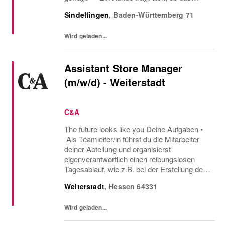
Oberteil auch in einer anderen Farbe oder
Sindelfingen
,
Baden-Württemberg
71
Größe verfügbar ist oder welcher Gürtel gut
zu der neuen...
Wird geladen...
Assistant Store Manager
(m/w/d) - Weiterstadt
C&A
The future looks like you Deine Aufgaben •
Als Teamleiter/in führst du die Mitarbeiter
deiner Abteilung und organisierst
eigenverantwortlich einen reibungslosen
Tagesablauf, wie z.B. bei der Erstellung der
Mitarbeitereinsatzpläne oder beim
Weiterstadt
,
Hessen
64331
Warenmanagement. • Wenn es ums
Verkaufen geht,...
Wird geladen...