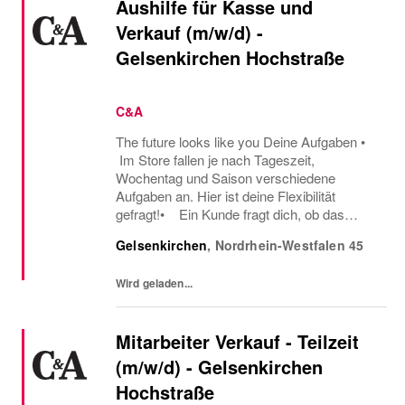
Aushilfe für Kasse und
Verkauf (m/w/d) -
Gelsenkirchen Hochstraße
C&A
The future looks like you Deine Aufgaben •
Im Store fallen je nach Tageszeit,
Wochentag und Saison verschiedene
Aufgaben an. Hier ist deine Flexibilität
gefragt!• Ein Kunde fragt dich, ob das
Oberteil auch in einer anderen Farbe oder
Gelsenkirchen
,
Nordrhein-Westfalen
45
Größe verfügbar ist oder welcher Gürtel gut
zu der neuen...
Wird geladen...
Mitarbeiter Verkauf - Teilzeit
(m/w/d) - Gelsenkirchen
Hochstraße