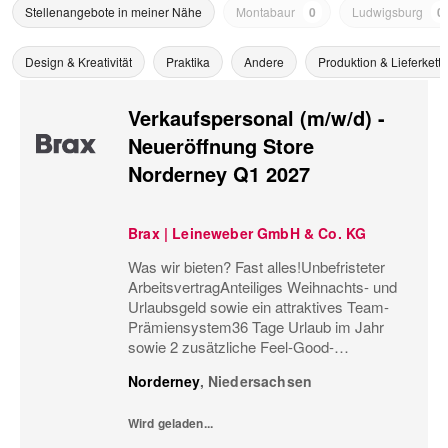
Stellenangebote in meiner Nähe
Montabaur
0
Ludwigsburg
0
Design & Kreativität
Praktika
Andere
Produktion & Lieferkette
Verkaufspersonal (m/w/d) -
Neueröffnung Store
Norderney Q1 2027
Brax | Leineweber GmbH & Co. KG
Was wir bieten? Fast alles!Unbefristeter
ArbeitsvertragAnteiliges Weihnachts- und
Urlaubsgeld sowie ein attraktives Team-
Prämiensystem36 Tage Urlaub im Jahr
sowie 2 zusätzliche Feel-Good-
UrlaubstageMonatliche
Norderney
,
Niedersachsen
Personaleinsatzplanung und eine
minutengenaue ÜberstundenerfassungBis
Wird geladen...
zu 60%...