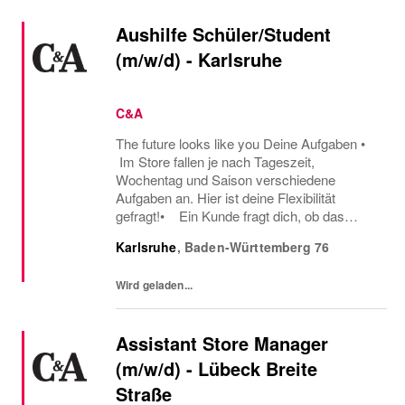
Aushilfe Schüler/Student
(m/w/d) - Karlsruhe
C&A
The future looks like you Deine Aufgaben •
Im Store fallen je nach Tageszeit,
Wochentag und Saison verschiedene
Aufgaben an. Hier ist deine Flexibilität
gefragt!• Ein Kunde fragt dich, ob das
Oberteil auch in einer anderen Farbe oder
Karlsruhe
,
Baden-Württemberg
76
Größe verfügbar ist oder welcher Gürtel gut
zu der neuen...
Wird geladen...
Assistant Store Manager
(m/w/d) - Lübeck Breite
Straße