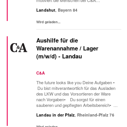
motiviert die Menschen bei C&A
einzukaufen. Darüber hinaus coachst du
Landshut
,
Bayern
84
deine Kolleg*innen aus dem Verkauf an,
sodass sie dich bei der...
Wird geladen...
Aushilfe für die
Warenannahme / Lager
(m/w/d) - Landau
C&A
The future looks like you Deine Aufgaben •
Du bist mitverantwortlich für das Ausladen
des LKW und das Vorsortieren der Ware
nach Vorgaben• Du sorgst für einen
sauberen und gepflegten Arbeitsbereich•
Du unterstützt das Verkaufsteam bei
Landau in der Pfalz
,
Rheinland-Pfalz
76
diversen Nebenarbeiten Was du mitbringst
• Du hast...
Wird geladen...