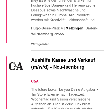
mey ist eine der führenden Marken für
hochwertige Damen- und Herrenwäsche,
Dessous sowie Nachtwäsche und
Loungewear in Europa. Alle Produkte
werden mit Kreativität, Leidenschaft und
Sinn fürs Detail designt, produziert und
Hugo-Boss-Platz 4
|
Metzingen
,
Baden-
vermarktet. Innovation bedeutet für mey
Württemberg
72555
nicht nur, Neues zu schaffen,...
Wird geladen...
Aushilfe Kasse und Verkauf
(m/w/d) - Neu-Isenburg
C&A
The future looks like you Deine Aufgaben •
Im Store fallen je nach Tageszeit,
Wochentag und Saison verschiedene
Aufgaben an. Hier ist deine Flexibilität
gefragt!• Ein Kunde fragt dich, ob das