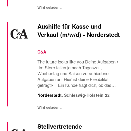
zu der neuen...
Wird geladen...
Aushilfe für Kasse und
Verkauf (m/w/d) - Norderstedt
C&A
The future looks like you Deine Aufgaben •
Im Store fallen je nach Tageszeit,
Wochentag und Saison verschiedene
Aufgaben an. Hier ist deine Flexibilität
gefragt!• Ein Kunde fragt dich, ob das
Oberteil auch in einer anderen Farbe oder
Norderstedt
,
Schleswig-Holstein
22
Größe verfügbar ist oder welcher Gürtel gut
zu der neuen...
Wird geladen...
Stellvertretende