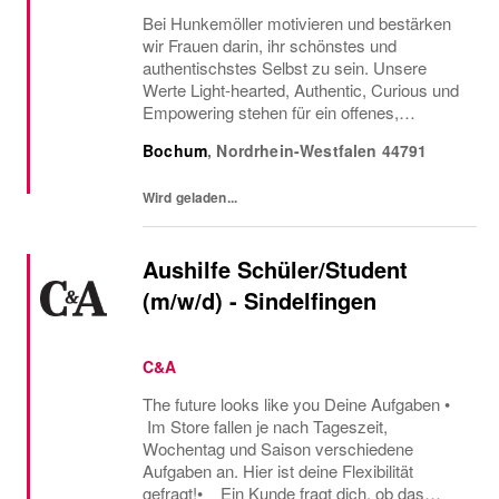
Bei Hunkemöller motivieren und bestärken
wir Frauen darin, ihr schönstes und
authentischstes Selbst zu sein. Unsere
Werte Light-hearted, Authentic, Curious und
Empowering stehen für ein offenes,
ehrliches und positives Miteinander, in dem
Bochum
,
Nordrhein-Westfalen
44791
Neugier, Vertrauen und persönliches
Wachstum gefördert...
Wird geladen...
Aushilfe Schüler/Student
(m/w/d) - Sindelfingen
C&A
The future looks like you Deine Aufgaben •
Im Store fallen je nach Tageszeit,
Wochentag und Saison verschiedene
Aufgaben an. Hier ist deine Flexibilität
gefragt!• Ein Kunde fragt dich, ob das