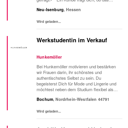
Oberteil auch in einer anderen Farbe oder
Neu-Isenburg
,
Hessen
Größe verfügbar ist oder welcher Gürtel gut
zu der neuen...
Wird geladen...
Werkstudentin im Verkauf
Hunkemöller
Bei Hunkemöller motivieren und bestärken
wir Frauen darin, ihr schönstes und
authentischstes Selbst zu sein. Du
begeisterst Dich für Mode und Lingerie und
möchtest neben dem Studium flexibel als
Aushilfe im Verkauf / Verkäuferin im
Bochum
,
Nordrhein-Westfalen
44791
Einzelhandel arbeiten? Dann suchen wir
genau Dich als...
Wird geladen...