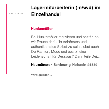
Lagermitarbeiterin (m/w/d) im
Einzelhandel
Hunkemöller
Bei Hunkemöller motivieren und bestärken
wir Frauen darin, ihr schönstes und
authentischstes Selbst zu sein Liebst auch
Du Fashion, Mode und besitzt eine
Leidenschaft für Dessous? Dann teile Deine
Begeisterung mit uns und werde unsere
Neumünster
,
Schleswig-Holstein
24539
neuer Lagermitarbeiterin in Teilzeit mit 18 –
25 Wochenstunden...
Wird geladen...