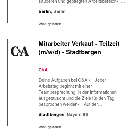
sauberen und gepflegten Arbeitsbereich•
Du unterstützt das Verkaufsteam bei
Berlin
,
Berlin
diversen Nebenarbeiten Was du mitbringst
• Du hast...
Wird geladen...
Mitarbeiter Verkauf - Teilzeit
(m/w/d) - Stadtbergen
C&A
Deine Aufgaben bei C&A • Jeder
Arbeitstag beginnt mit einer
Teambesprechung, in der Informationen
ausgetauscht und die Ziele für den Tag
besprochen werden• Auf der
Verkaufsfläche begrüßt du proaktiv unsere
Stadtbergen
,
Bayern
86
Kunden und beantwortest ihre Fragen• Du
berätst Kunden beispielsweise über die...
Wird geladen...