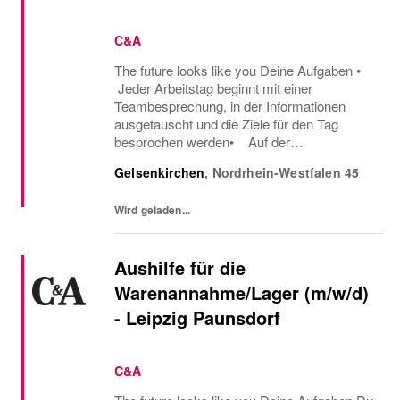
C&A
The future looks like you Deine Aufgaben •
Jeder Arbeitstag beginnt mit einer
Teambesprechung, in der Informationen
ausgetauscht und die Ziele für den Tag
besprochen werden• Auf der
Verkaufsfläche begrüßt du proaktiv unsere
Gelsenkirchen
,
Nordrhein-Westfalen
45
Kunden und beantwortest ihre Fragen• Du
berätst Kunden...
Wird geladen...
Aushilfe für die
Warenannahme/Lager (m/w/d)
- Leipzig Paunsdorf
C&A