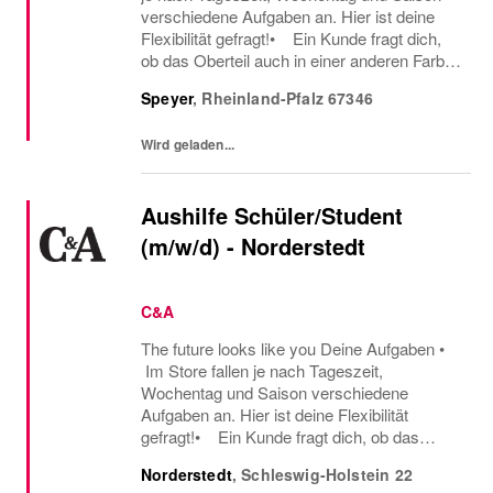
verschiedene Aufgaben an. Hier ist deine
Flexibilität gefragt!• Ein Kunde fragt dich,
ob das Oberteil auch in einer anderen Farbe
oder Größe verfügbar ist oder welcher Gürtel
Speyer
,
Rheinland-Pfalz
67346
gut zu der neuen Hose passt – hier...
Wird geladen...
Aushilfe Schüler/Student
(m/w/d) - Norderstedt
C&A
The future looks like you Deine Aufgaben •
Im Store fallen je nach Tageszeit,
Wochentag und Saison verschiedene
Aufgaben an. Hier ist deine Flexibilität
gefragt!• Ein Kunde fragt dich, ob das
Oberteil auch in einer anderen Farbe oder
Norderstedt
,
Schleswig-Holstein
22
Größe verfügbar ist oder welcher Gürtel gut