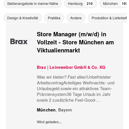
Stellenangebote in meiner Nähe
Hamburg
210
München
197
Design & Kreativität
Praktika
Andere
Produktion & Lieferkette
Store Manager (m/w/d) in
Vollzeit - Store München am
Viktualienmarkt
Brax | Leineweber GmbH & Co. KG
Was wir bieten? Fast alles!Unbefristeter
ArbeitsvertragAnteiliges Weihnachts- und
Urlaubsgeld sowie ein attraktives Team-
Prämiensystem36 Tage Urlaub im Jahr
sowie 2 zusätzliche Feel-Good-
UrlaubstageMonatliche
München
,
Bayern
Personaleinsatzplanung und eine
minutengenaue ArbeitszeiterfassungBis zu
Wird geladen...
60%...