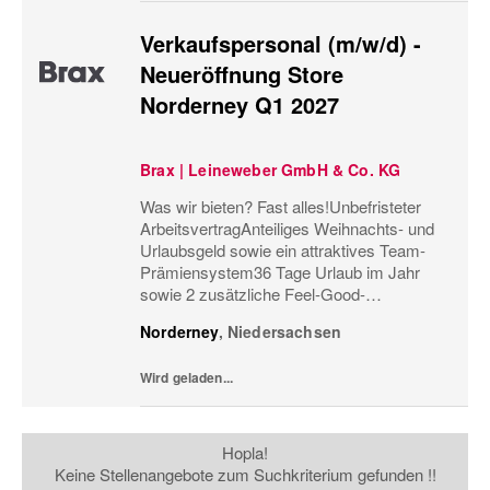
Verkaufspersonal (m/w/d) -
Neueröffnung Store
Norderney Q1 2027
Brax | Leineweber GmbH & Co. KG
Was wir bieten? Fast alles!Unbefristeter
ArbeitsvertragAnteiliges Weihnachts- und
Urlaubsgeld sowie ein attraktives Team-
Prämiensystem36 Tage Urlaub im Jahr
sowie 2 zusätzliche Feel-Good-
UrlaubstageMonatliche
Norderney
,
Niedersachsen
Personaleinsatzplanung und eine
minutengenaue ÜberstundenerfassungBis
Wird geladen...
zu 60%...
Hopla!
Keine Stellenangebote zum Suchkriterium gefunden !!