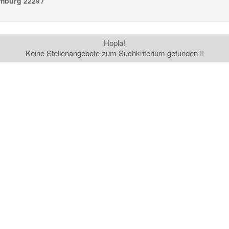
mburg
22297
Hopla!
Keine Stellenangebote zum Suchkriterium gefunden !!