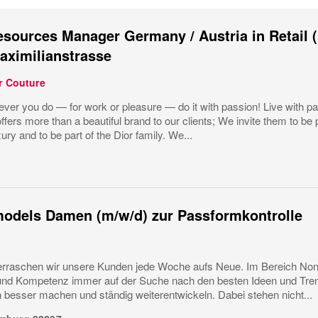
ources Manager Germany / Austria in Retail (
aximilianstrasse
r Couture
ver you do — for work or pleasure — do it with passion! Live with pa
ffers more than a beautiful brand to our clients; We invite them to be p
ury and to be part of the Dior family. We...
odels Damen (m/w/d) zur Passformkontrolle
erraschen wir unsere Kunden jede Woche aufs Neue. Im Bereich Non-Fo
und Kompetenz immer auf der Suche nach den besten Ideen und Tren
 besser machen und ständig weiterentwickeln. Dabei stehen nicht...