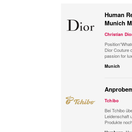
Human Res
Munich M
Christian Dio
Position“Whate
Dior Couture o
passion for lux
Munich
Anprobem
Tchibo
Bei Tchibo üb
Leidenschaft 
Produkte noch