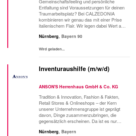
Gemeinschaftsfeeling und persönliche
Entfaltung sind Voraussetzungen für deinen
Traumarbeitsplatz? Bei CALZEDONIA
kombinieren wir genau das mit einer Prise
italienischem Flair. Wir legen dabei Wert auf
Vielfalt und Einzigartigkeit, daher: BE
Nürnberg
,
Bayern
90
YOURSELF und werde Verkäuferin (m/w/d)
für unsere...
Wird geladen...
Inventuraushilfe (m/w/d)
ANSON'S Herrenhaus GmbH & Co. KG
Tradition & Innovation, Fashion & Fakten,
Retail Stores & Onlineshops – der Kern
unserer Unternehmensgruppe ist geprägt
davon, Dinge zusammenzubringen, die
gegensätzlich erscheinen. Da ist es nur
konsequent, dass wir auch Menschen
Nürnberg
,
Bayern
vereinen, die so vielfältig sind, wie die Styles,