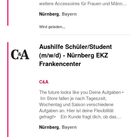
weitere Accessoires für Frauen und Männer
kreiert. Du teilst unsere Liebe zur Mode und
Nürnberg
,
Bayern
die Faszination für ausdrucksstarkes
Design, das unzählige...
Wird geladen...
Aushilfe Schüler/Student
(m/w/d) - Nürnberg EKZ
Frankencenter
C&A
The future looks like you Deine Aufgaben •
Im Store fallen je nach Tageszeit,
Wochentag und Saison verschiedene
Aufgaben an. Hier ist deine Flexibilität
gefragt!• Ein Kunde fragt dich, ob das
Oberteil auch in einer anderen Farbe oder
Nürnberg
,
Bayern
Größe verfügbar ist oder welcher Gürtel gut
zu der neuen...