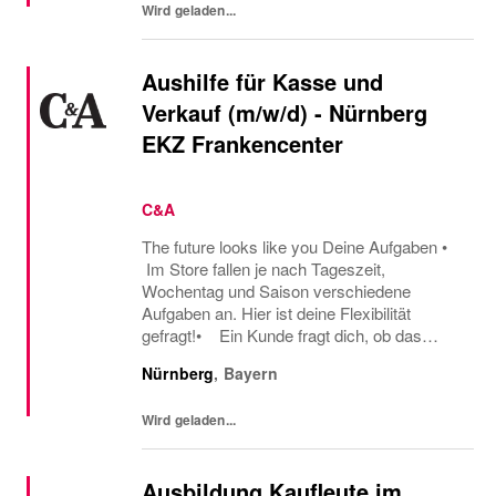
Wird geladen...
Aushilfe für Kasse und
Verkauf (m/w/d) - Nürnberg
EKZ Frankencenter
C&A
The future looks like you Deine Aufgaben •
Im Store fallen je nach Tageszeit,
Wochentag und Saison verschiedene
Aufgaben an. Hier ist deine Flexibilität
gefragt!• Ein Kunde fragt dich, ob das
Oberteil auch in einer anderen Farbe oder
Nürnberg
,
Bayern
Größe verfügbar ist oder welcher Gürtel gut
zu der neuen...
Wird geladen...
Ausbildung Kaufleute im