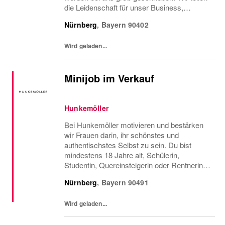
die Leidenschaft für unser Business,
schätzen die zugehörigen Lifestyles,
Nürnberg
,
Bayern
90402
entwickeln uns ständig weiter und feiern
Erfolge gemeinsam. Deine Aufgaben...
Wird geladen...
Minijob im Verkauf
Hunkemöller
Bei Hunkemöller motivieren und bestärken
wir Frauen darin, ihr schönstes und
authentischstes Selbst zu sein. Du bist
mindestens 18 Jahre alt, Schülerin,
Studentin, Quereinsteigerin oder Rentnerin
und suchst einen Minijob? Dann bist du bei
Nürnberg
,
Bayern
90491
uns genau richtig! Jobbe flexibel als Aushilfe
im Verkauf...
Wird geladen...