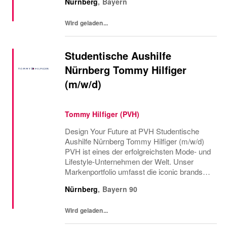
Nürnberg
,
Bayern
vereinen, die so vielfältig sind, wie die Styles,
die wir...
Wird geladen...
Studentische Aushilfe
Nürnberg Tommy Hilfiger
(m/w/d)
Tommy Hilfiger (PVH)
Design Your Future at PVH Studentische
Aushilfe Nürnberg Tommy Hilfiger (m/w/d)
PVH ist eines der erfolgreichsten Mode- und
Lifestyle-Unternehmen der Welt. Unser
Markenportfolio umfasst die iconic brands
CALVIN KLEIN und TOMMY HILFIGER. Mit
Nürnberg
,
Bayern
90
meh...
Wird geladen...