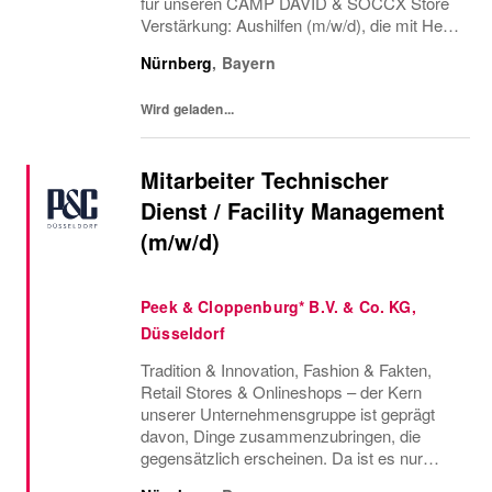
für unseren CAMP DAVID & SOCCX Store
Verstärkung: Aushilfen (m/w/d), die mit Herz
und Style dabei sind. Deine Aufgaben:
Nürnberg
,
Bayern
Unsere Kunden mit einem Lächeln
empfangen und...
Wird geladen...
Mitarbeiter Technischer
Dienst / Facility Management
(m/w/d)
Peek & Cloppenburg* B.V. & Co. KG,
Düsseldorf
Tradition & Innovation, Fashion & Fakten,
Retail Stores & Onlineshops – der Kern
unserer Unternehmensgruppe ist geprägt
davon, Dinge zusammenzubringen, die
gegensätzlich erscheinen. Da ist es nur
konsequent, dass wir auch Menschen