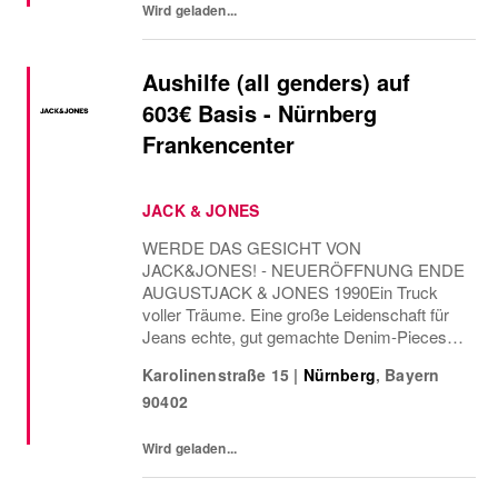
Wird geladen...
Aushilfe (all genders) auf
603€ Basis - Nürnberg
Frankencenter
JACK & JONES
WERDE DAS GESICHT VON
JACK&JONES! - NEUERÖFFNUNG ENDE
AUGUSTJACK & JONES 1990Ein Truck
voller Träume. Eine große Leidenschaft für
Jeans echte, gut gemachte Denim-Pieces
für jeden Typ.Mehr als 30 Jahre später treibt
Karolinenstraße 15
|
Nürnberg
,
Bayern
uns genau das noch immer an: die Vision,
90402
zeitlose Essentials zu schaffen ganz ohne...
Wird geladen...