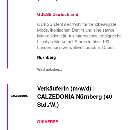
GUESS Deutschland
GUESS steht seit 1981 für trendbewusste
Mode, ikonischen Denim und eine starke
Markenidentität. Als international erfolgreiche
Lifestyle-Marke mit Stores in über 100
Ländern sind wir weltweit präsent. Dabei
verbinden wir Fashion, Lifestyle und ein
Nürnberg
modernes Markenerlebnis.
Wird geladen...
Verkäuferin (m/w/d) |
CALZEDONIA Nürnberg (40
Std./W.)
ONIVERSE