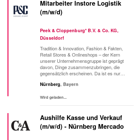
Mitarbeiter Instore Logistik
(m/w/d)
Peek & Cloppenburg* B.V. & Co. KG,
Düsseldorf
Tradition & Innovation, Fashion & Fakten,
Retail Stores & Onlineshops – der Kern
unserer Unternehmensgruppe ist geprägt
davon, Dinge zusammenzubringen, die
gegensätzlich erscheinen. Da ist es nur
konsequent, dass wir auch Menschen
Nürnberg
,
Bayern
vereinen, die so vielfältig sind, wie die Styles,
die wir...
Wird geladen...
Aushilfe Kasse und Verkauf
(m/w/d) - Nürnberg Mercado