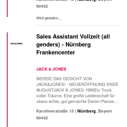
einem breiten Lächeln im Gesicht zu
90402
verabschieden?Wenn du Lust hast,
Verantwortung zu ü...
Wird geladen...
Sales Assistant Vollzeit (all
genders) - Nürnberg
Frankencenter
JACK & JONES
WERDE DAS GESICHT VON
JACK&JONES! - NEUERÖFFNUNG ENDE
AUGUSTJACK & JONES 1990Ein Truck
voller Träume. Eine große Leidenschaft für
Jeans echte, gut gemachte Denim-Pieces
für jeden Typ.Mehr als 30 Jahre später treibt
Karolinenstraße 15
|
Nürnberg
,
Bayern
uns genau das noch immer an: die Vision,
90402
zeitlose Essentials zu schaffen ganz ohne...