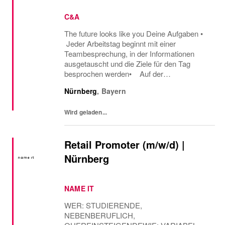
C&A
The future looks like you Deine Aufgaben •
Jeder Arbeitstag beginnt mit einer
Teambesprechung, in der Informationen
ausgetauscht und die Ziele für den Tag
besprochen werden• Auf der
Verkaufsfläche begrüßt du proaktiv unsere
Nürnberg
,
Bayern
Kunden und beantwortest ihre Fragen• Du
berätst Kunden...
Wird geladen...
Retail Promoter (m/w/d) |
Nürnberg
NAME IT
WER: STUDIERENDE,
NEBENBERUFLICH,