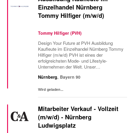
Einzelhandel Nürnberg
Tommy Hilfiger (m/w/d)
Tommy Hilfiger (PVH)
Design Your Future at PVH Ausbildung
Kaufleute im Einzelhandel Nürnberg Tommy
Hilfiger (m/w/d) PVH ist eines der
erfolgreichsten Mode- und Lifestyle-
Unternehmen der Welt. Unser
Markenportfolio umfasst die iconic brands
Nürnberg
,
Bayern
90
CALVIN KLEIN und TOMMY HI...
Wird geladen...
Mitarbeiter Verkauf - Vollzeit
(m/w/d) - Nürnberg
Ludwigsplatz