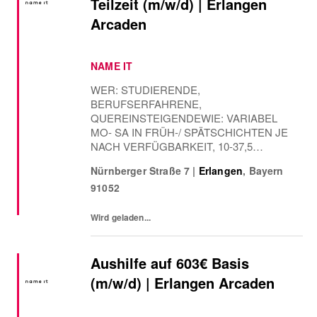
Teilzeit (m/w/d) | Erlangen
Arcaden
NAME IT
WER: STUDIERENDE,
BERUFSERFAHRENE,
QUEREINSTEIGENDEWIE: VARIABEL
MO- SA IN FRÜH-/ SPÄTSCHICHTEN JE
NACH VERFÜGBARKEIT, 10-37,5
STUNDEN| WOCHE WANN: AB
Nürnberger Straße 7
|
Erlangen
,
Bayern
SOFORTDer Mensch steht im Mittelpunkt
91052
von BESTSELLER. Deshalb glauben wir,
dass deine Entwicklung eine Investition in
deine und unsere Zukunft...
Wird geladen...
Aushilfe auf 603€ Basis
(m/w/d) | Erlangen Arcaden