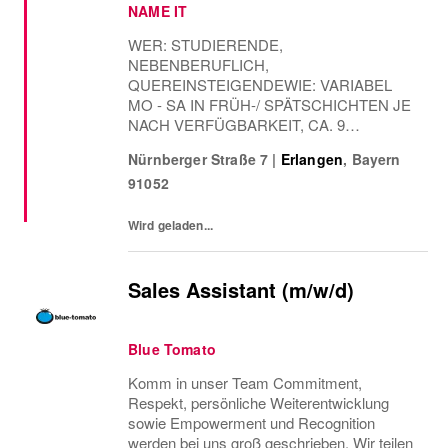
NAME IT
WER: STUDIERENDE,
NEBENBERUFLICH,
QUEREINSTEIGENDEWIE: VARIABEL
MO - SA IN FRÜH-/ SPÄTSCHICHTEN JE
NACH VERFÜGBARKEIT, CA. 9
STUNDEN PRO WOCHEWANN: AB
Nürnberger Straße 7
|
Erlangen
,
Bayern
SOFORTDer Mensch steht im Mittelpunkt
91052
von BESTSELLER. Deshalb glauben wir,
dass deine Entwicklung eine Investition in
deine und unsere Zukunft...
Wird geladen...
Sales Assistant (m/w/d)
Blue Tomato
Komm in unser Team Commitment,
Respekt, persönliche Weiterentwicklung
sowie Empowerment und Recognition
werden bei uns groß geschrieben. Wir teilen