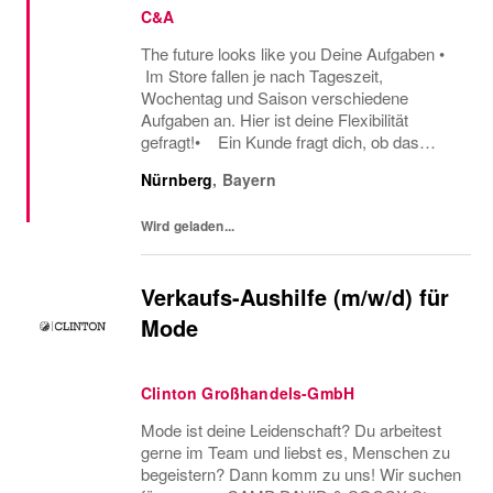
C&A
The future looks like you Deine Aufgaben •
Im Store fallen je nach Tageszeit,
Wochentag und Saison verschiedene
Aufgaben an. Hier ist deine Flexibilität
gefragt!• Ein Kunde fragt dich, ob das
Oberteil auch in einer anderen Farbe oder
Nürnberg
,
Bayern
Größe verfügbar ist oder welcher Gürtel gut
zu der neuen...
Wird geladen...
Verkaufs-Aushilfe (m/w/d) für
Mode
Clinton Großhandels-GmbH
Mode ist deine Leidenschaft? Du arbeitest
gerne im Team und liebst es, Menschen zu
begeistern? Dann komm zu uns! Wir suchen