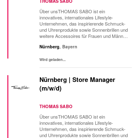
THOMAS SABO
Über unsTHOMAS SABO ist ein
innovatives, internationales Lifestyle-
Unternehmen, das inspirierende Schmuck-
und Uhrenprodukte sowie Sonnenbrillen und
weitere Accessoires für Frauen und Männer
kreiert. Du teilst unsere Liebe zur Mode und
Nürnberg
,
Bayern
die Faszination für ausdrucksstarkes
Design, das unzählige...
Wird geladen...
Nürnberg | Store Manager
(m/w/d)
THOMAS SABO
Über unsTHOMAS SABO ist ein
innovatives, internationales Lifestyle-
Unternehmen, das inspirierende Schmuck-
und Uhrenprodukte sowie Sonnenbrillen und