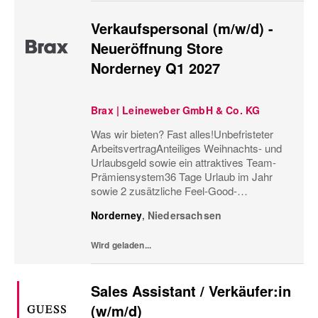
Verkaufspersonal (m/w/d) -
Neueröffnung Store
Norderney Q1 2027
Brax | Leineweber GmbH & Co. KG
Was wir bieten? Fast alles!Unbefristeter
ArbeitsvertragAnteiliges Weihnachts- und
Urlaubsgeld sowie ein attraktives Team-
Prämiensystem36 Tage Urlaub im Jahr
sowie 2 zusätzliche Feel-Good-
UrlaubstageMonatliche
Norderney
,
Niedersachsen
Personaleinsatzplanung und eine
minutengenaue ÜberstundenerfassungBis
Wird geladen...
zu 60%...
Sales Assistant / Verkäufer:in
(w/m/d)