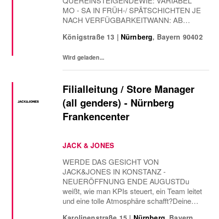
QUEREINSTEIGENDEWIE: VARIABEL
MO - SA IN FRÜH-/ SPÄTSCHICHTEN JE
NACH VERFÜGBARKEITWANN: AB
SOFORTDu liebst es, auf Menschen
Königstraße 13
|
Nürnberg
,
Bayern
90402
zuzugehen, Stimmung zu machen und
kleine wie große Fashion-Fans zu
Wird geladen...
begeistern?Als Promoter*in bist du das
Gesicht von NAME IT auf der...
Filialleitung / Store Manager
(all genders) - Nürnberg
Frankencenter
JACK & JONES
WERDE DAS GESICHT VON
JACK&JONES IN KONSTANZ -
NEUERÖFFNUNG ENDE AUGUSTDu
weißt, wie man KPIs steuert, ein Team leitet
und eine tolle Atmosphäre schafft?Deine
größte Motivation ist es, deine Kunden mit
Karolinenstraße 15
|
Nürnberg
,
Bayern