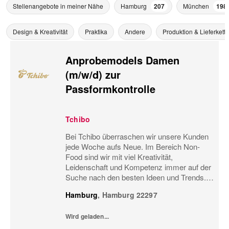
Stellenangebote in meiner Nähe
Hamburg
207
München
198
Design & Kreativität
Praktika
Andere
Produktion & Lieferkette
Anprobemodels Damen
(m/w/d) zur
Passformkontrolle
Tchibo
Bei Tchibo überraschen wir unsere Kunden
jede Woche aufs Neue. Im Bereich Non-
Food sind wir mit viel Kreativität,
Leidenschaft und Kompetenz immer auf der
Suche nach den besten Ideen und Trends.
Nur so können wir gute Produkte noch
Hamburg
,
Hamburg
22297
besser machen und ständig
weiterentwickeln. Dabei stehen nicht...
Wird geladen...