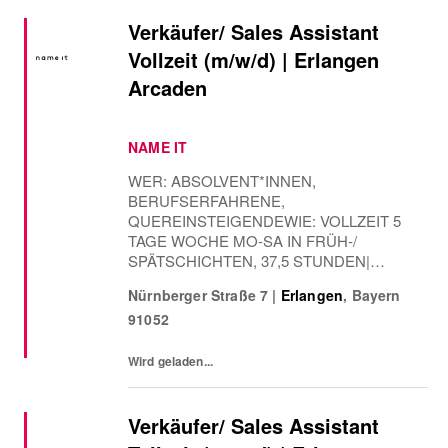
Verkäufer/ Sales Assistant
Vollzeit (m/w/d) | Erlangen
Arcaden
NAME IT
WER: ABSOLVENT*INNEN,
BERUFSERFAHRENE,
QUEREINSTEIGENDEWIE: VOLLZEIT 5
TAGE WOCHE MO-SA IN FRÜH-/
SPÄTSCHICHTEN, 37,5 STUNDEN|
WOCHE WANN: AB SOFORTDer Mensch
Nürnberger Straße 7
|
Erlangen
,
Bayern
steht im Mittelpunkt von BESTSELLER.
91052
Deshalb glauben wir, dass deine
Entwicklung eine Investition in deine und
unsere Zukunft ist.DARAUF...
Wird geladen...
Verkäufer/ Sales Assistant