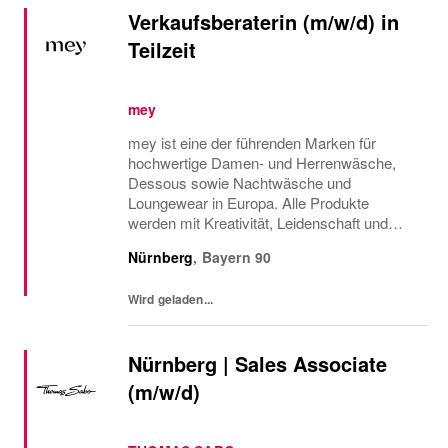
Verkaufsberaterin (m/w/d) in
Teilzeit
mey
mey ist eine der führenden Marken für
hochwertige Damen- und Herrenwäsche,
Dessous sowie Nachtwäsche und
Loungewear in Europa. Alle Produkte
werden mit Kreativität, Leidenschaft und
Sinn fürs Detail designt, produziert und
Nürnberg
,
Bayern
90
vermarktet. Innovation bedeutet für mey
nicht nur, Neues zu schaffen,...
Wird geladen...
Nürnberg | Sales Associate
(m/w/d)