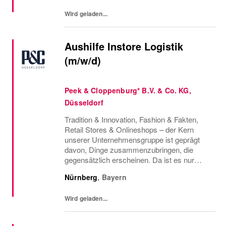
die wir...
Wird geladen...
Aushilfe Instore Logistik
(m/w/d)
Peek & Cloppenburg* B.V. & Co. KG,
Düsseldorf
Tradition & Innovation, Fashion & Fakten,
Retail Stores & Onlineshops – der Kern
unserer Unternehmensgruppe ist geprägt
davon, Dinge zusammenzubringen, die
gegensätzlich erscheinen. Da ist es nur
konsequent, dass wir auch Menschen
Nürnberg
,
Bayern
vereinen, die so vielfältig sind, wie die Styles,
die wir...
Wird geladen...