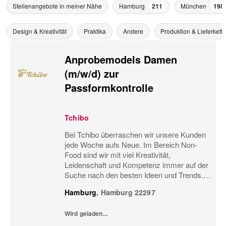
Stellenangebote in meiner Nähe
Hamburg
211
München
198
Design & Kreativität
Praktika
Andere
Produktion & Lieferkette
Anprobemodels Damen
(m/w/d) zur
Passformkontrolle
Tchibo
Bei Tchibo überraschen wir unsere Kunden
jede Woche aufs Neue. Im Bereich Non-
Food sind wir mit viel Kreativität,
Leidenschaft und Kompetenz immer auf der
Suche nach den besten Ideen und Trends.
Nur so können wir gute Produkte noch
Hamburg
,
Hamburg
22297
besser machen und ständig
weiterentwickeln. Dabei stehen nicht...
Wird geladen...