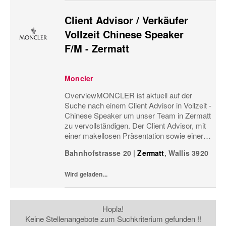
Client Advisor / Verkäufer
Vollzeit Chinese Speaker
F/M - Zermatt
Moncler
OverviewMONCLER ist aktuell auf der
Suche nach einem Client Advisor in Vollzeit -
Chinese Speaker um unser Team in Zermatt
zu vervollständigen. Der Client Advisor, mit
einer makellosen Präsentation sowie einer
natürlichen Eleganz überzeugend, nimmt
Bahnhofstrasse 20
|
Zermatt
,
Wallis
3920
jeden einzelnen Kunden mit auf eine Reise
durch...
Wird geladen...
Hopla!
Keine Stellenangebote zum Suchkriterium gefunden !!