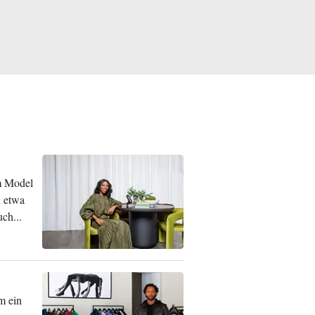
om Model
n etwa
ch...
m ein