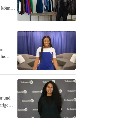
r können
on
die
ur und
hrige