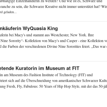
abhängige Einzelhändlerin zu werden? Und wie ist es, Schwarz und
Branche zu sein, die Schwarze Kreative nicht immer unterstützt hat? Wi
d geladen...
inkäuferin WyQuasia King
uferin bei Macy's und stammt aus Westchester, New York. Ihre
 Nine Sorority“- Kollektion von Macy's und Casper - eine Kollektion v
 die Farben der verschiedenen Divine Nine Sororities feiert. „Das war 
retende Kuratorin im Museum at FIT
orin am Museum des Fashion Institute of Technology (FIT) und
triert sich auf die Überschneidung von amerikanischer Schwarzer Kult
lung Fresh, Fly, Fabulous: 50 Years of Hip Hop Style, mit der das 50-jä