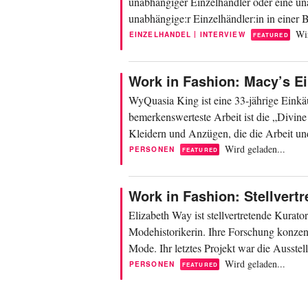
unabhängiger Einzelhändler oder eine un
unabhängige:r Einzelhändler:in in einer 
also...
Wir
|
EINZELHANDEL
INTERVIEW
FEATURED
Work in Fashion: Macy’s E
WyQuasia King ist eine 33-jährige Einkä
bemerkenswerteste Arbeit ist die „Divine
Kleidern und Anzügen, die die Arbeit und
wertvollste und...
Wird geladen...
PERSONEN
FEATURED
Work in Fashion: Stellvert
Elizabeth Way ist stellvertretende Kurat
Modehistorikerin. Ihre Forschung konzen
Mode. Ihr letztes Projekt war die Ausstel
Jubiläum des...
Wird geladen...
PERSONEN
FEATURED