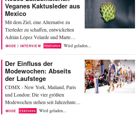
vegane ‘Leder’ ist zu einem der
Veganes Kaktusleder aus
bevorzugten Materialien für
Mexico
Modemarken geworden, die auf der
Mit dem Ziel, eine Alternative zu
ganzen Welt nachhaltigere Produkte
Tierleder zu schaffen, entwickelten
anbieten...
Adrián López Velarde und Marte
Cázarez, beide aus Mexiko, veganes
Wird geladen...
|
MODE
INTERVIEW
FEATURED
Leder aus Nopal, einer Kaktusart. Das
Material wurde bei der letzten
Der Einfluss der
Ausgabe der Internationalen
Modewochen: Abseits
Ledermesse Lineapelle 2019 im
der Laufstege
Oktober in Mailand vorgestellt. Das
CDMX - New York, Mailand, Paris
Ziel der Unternehmer war es, eine
und London: Die vier größten
nachhaltige...
Modewochen stehen seit Jahrzehnten
im Mittelpunkt des weltweiten
Wird geladen...
MODE
FEATURED
modischen Interesses. Dennoch gibt es
jedes Jahr über hundert weitere
Veranstaltungen dieser Art auf der
ganzen Welt. Jede dieser weniger