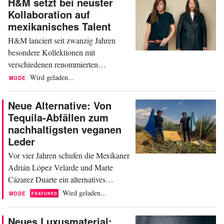
H&M setzt bei neuster
Kollaboration auf
mexikanisches Talent
H&M lanciert seit zwanzig Jahren
besondere Kollektionen mit
verschiedenen renommierten
Designer:innen und Marken weltweit.
Wird geladen...
MODE
In dieser Zeit entstanden Kollektionen
mit Karl Lagerfeld, Stella McCartney,
Neue Alternative: Von
Moschino, Mugler und Alexander
Tequila-Abfällen zum
Wang, um nur einige zu nennen. Nun
nachhaltigsten veganen
gesellt sich die mexikanische
Leder
Designerin Lorena Saravia zu dieser
Vor vier Jahren schufen die Mexikaner
Liste. Die...
Adrián López Velarde und Marte
Cázarez Duarte ein alternatives
Material zu Tierhäuten, indem sie
Wird geladen...
MODE
FEATURED
Kakteen (Nopal) in ein Biomaterial
namens Desserto verwandelten. Dieses
Neues Luxusmaterial: