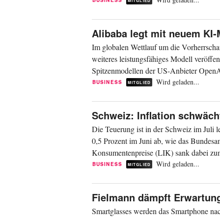
mitteilte....
BUSINESS
MITGLIED
Alibaba legt mit neuem KI-
Im globalen Wettlauf um die Vorherrschaf
weiteres leistungsfähiges Modell veröff
Spitzenmodellen der US-Anbieter OpenAI
bislang größtes...
Wird geladen...
BUSINESS
MITGLIED
Schweiz: Inflation schwächt
Die Teuerung ist in der Schweiz im Juli 
0,5 Prozent im Juni ab, wie das Bundesam
Konsumentenpreise (LIK) sank dabei zum
tiefere...
Wird geladen...
BUSINESS
MITGLIED
Fielmann dämpft Erwartun
Smartglasses werden das Smartphone na