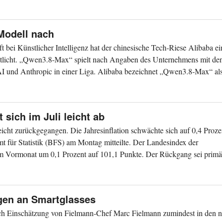
Modell nach
t bei Künstlicher Intelligenz hat der chinesische Tech-Riese Alibaba ei
entlicht. „Qwen3.8-Max“ spielt nach Angaben des Unternehmens mit de
 und Anthropic in einer Liga. Alibaba bezeichnet „Qwen3.8-Max“ als
 sich im Juli leicht ab
leicht zurückgegangen. Die Jahresinflation schwächte sich auf 0,4 Proze
t für Statistik (BFS) am Montag mitteilte. Der Landesindex der
 Vormonat um 0,1 Prozent auf 101,1 Punkte. Der Rückgang sei primä
gen an Smartglasses
ch Einschätzung von Fielmann-Chef Marc Fielmann zumindest in den n