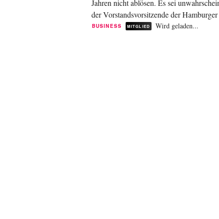
Jahren nicht ablösen. Es sei unwahrschein
der Vorstandsvorsitzende der Hamburger 
Fielmann...
Wird geladen...
BUSINESS
MITGLIED