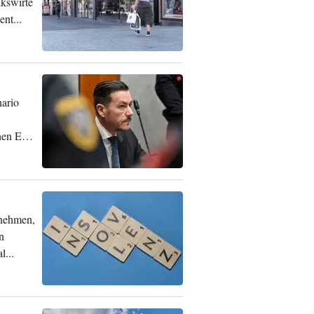
lkswirte
nt...
ario
onen Euro
rnehmen,
n
l...