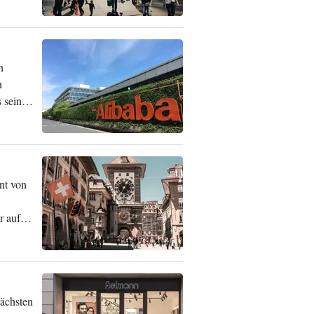
n
n
 sein
nt von
r auf
ächsten