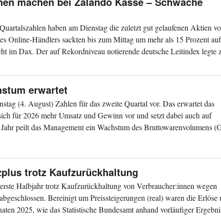
nnen machen bei Zalando Kasse – Schwache
artalszahlen haben am Dienstag die zuletzt gut gelaufenen Aktien v
des Online-Händlers sackten bis zum Mittag um mehr als 15 Prozent au
cht im Dax. Der auf Rekordniveau notierende deutsche Leitindex legte z
hstum erwartet
tag (4. August) Zahlen für das zweite Quartal vor. Das erwartet das
ch für 2026 mehr Umsatz und Gewinn vor und setzt dabei auch auf
den Jahr peilt das Management ein Wachstum des Bruttowarenvolumens
zplus trotz Kaufzurückhaltung
 erste Halbjahr trotz Kaufzurückhaltung von Verbraucher:innen wegen
abgeschlossen. Bereinigt um Preissteigerungen (real) waren die Erlöse
naten 2025, wie das Statistische Bundesamt anhand vorläufiger Ergebni