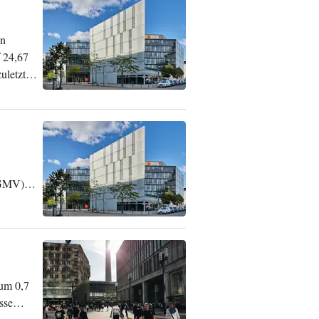
on
f 24,67
uletzt
 (GMV)
 um 0,7
sse