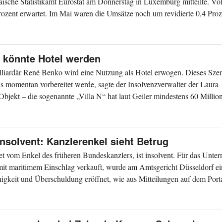
ische Statistikamt Eurostat am Donnerstag in Luxemburg mitteilte. Vo
rozent erwartet. Im Mai waren die Umsätze noch um revidierte 0,4 Proze
 könnte Hotel werden
liardär René Benko wird eine Nutzung als Hotel erwogen. Dieses Szen
 momentan vorbereitet werde, sagte der Insolvenzverwalter der Laura
s Objekt – die sogenannte „Villa N“ hat laut Geiler mindestens 60 Milli
solvent: Kanzlerenkel sieht Betrug
 vom Enkel des früheren Bundeskanzlers, ist insolvent. Für das Unte
 mit maritimem Einschlag verkauft, wurde am Amtsgericht Düsseldorf ei
gkeit und Überschuldung eröffnet, wie aus Mitteilungen auf dem Porta