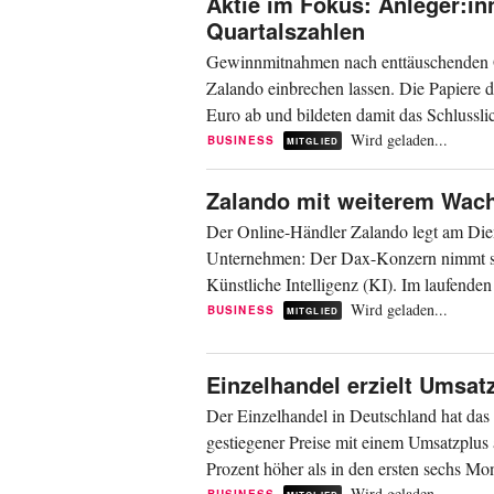
Aktie im Fokus: Anleger:i
Quartalszahlen
Gewinnmitnahmen nach enttäuschenden Qu
Zalando einbrechen lassen. Die Papiere 
Euro ab und bildeten damit das Schlussli
um 0,6...
Wird geladen...
BUSINESS
MITGLIED
Zalando mit weiterem Wac
Der Online-Händler Zalando legt am Diens
Unternehmen: Der Dax-Konzern nimmt si
Künstliche Intelligenz (KI). Im laufen
und der Erlöse um 12 bis 17...
Wird geladen...
BUSINESS
MITGLIED
Einzelhandel erzielt Umsat
Der Einzelhandel in Deutschland hat das
gestiegener Preise mit einem Umsatzplus 
Prozent höher als in den ersten sechs Mo
Wird geladen...