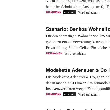
Vormonat um 0,3 Prozent, wie das europä
hatten im Schnitt einen Anstieg um 0,1 P
Wird geladen...
BUSINESS
MITGLIED
Szenario: Benkos Wohnsitz
Für den ehemaligen Wohnsitz von Ex-Mil
gehöre zu einem Verwertungskonzept, das
Privatstiftung, Stefan Geiler. Ein solche
gekostet...
Wird geladen...
PERSONEN
Modekette Adenauer & Co in
Die Modekette Adenauer & Co, gegründet
das in mehr als 40 Filialen Freizeitmode
Insolvenzverfahren wegen Zahlungsunfähi
Wird geladen...
BUSINESS
MITGLIED