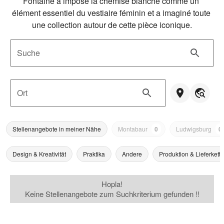
Fontaine a imposé la chemise blanche comme un 
élément essentiel du vestiaire féminin et a imaginé toute 
une collection autour de cette pièce iconique.
Suche
Ort
Stellenangebote in meiner Nähe
Montabaur
0
Ludwigsburg
0
Design & Kreativität
Praktika
Andere
Produktion & Lieferkette
Hopla!
Keine Stellenangebote zum Suchkriterium gefunden !!