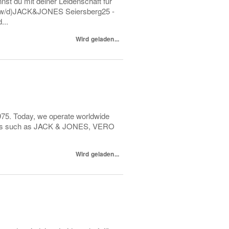
t du mit deiner Leidenschaft für
m/w/d)JACK&JONES Seiersberg25 -
...
Wird geladen...
75. Today, we operate worldwide
brands such as JACK & JONES, VERO
Wird geladen...