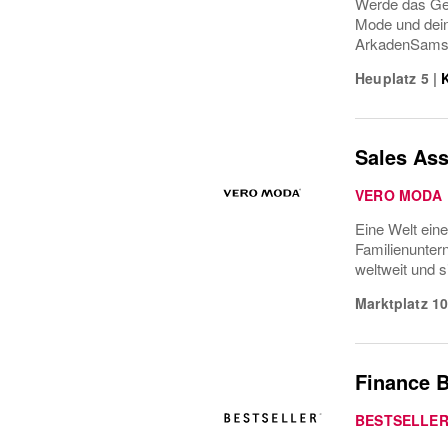
Werde das Ges
Mode und dei
ArkadenSamsta
Heuplatz 5
|
Sales As
VERO MODA
Eine Welt ein
Familienunter
weltweit und 
Marktplatz 1
Finance B
BESTSELLE