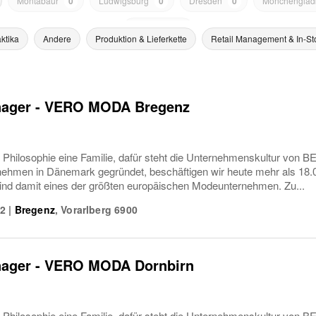
Montabaur
0
Ludwigsburg
0
Dresden
0
Mönchenglad
Karlsruhe
0
ktika
Andere
Produktion & Lieferkette
Retail Management & In-St
ager - VERO MODA Bregenz
e Philosophie eine Familie, dafür steht die Unternehmenskultur von
nehmen in Dänemark gegründet, beschäftigen wir heute mehr als 18.00
sind damit eines der größten europäischen Modeunternehmen. Zu...
 2
|
Bregenz
,
Vorarlberg
6900
ager - VERO MODA Dornbirn
e Philosophie eine Familie, dafür steht die Unternehmenskultur von