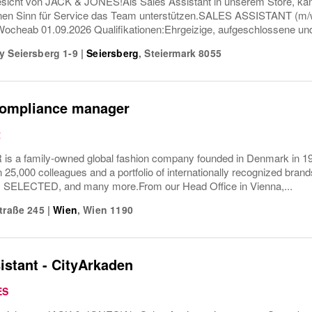
icht von JACK & JONES!Als Sales Assistant in unserem Store, kanns
nen Sinn für Service das Team unterstützen.SALES ASSISTANT (
Wocheab 01.09.2026 Qualifikationen:Ehrgeizige, aufgeschlossene und
y Seiersberg 1-9
|
Seiersberg
,
Steiermark
8055
compliance manager
R
 a family-owned global fashion company founded in Denmark in 19
n 25,000 colleagues and a portfolio of internationally recognized 
SELECTED, and many more.From our Head Office in Vienna,...
traße 245
|
Wien
,
Wien
1190
istant - CityArkaden
ES