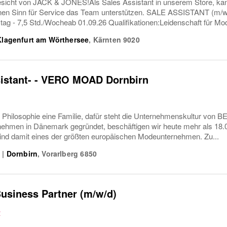
icht von JACK & JONES!Als Sales Assistant in unserem Store, kanns
nen Sinn für Service das Team unterstützen. SALE ASSISTANT (m
g - 7,5 Std./Wocheab 01.09.26 Qualifikationen:Leidenschaft für Mod
Klagenfurt am Wörthersee
,
Kärnten
9020
sistant- - VERO MOAD Dornbirn
e Philosophie eine Familie, dafür steht die Unternehmenskultur von
nehmen in Dänemark gegründet, beschäftigen wir heute mehr als 18.00
sind damit eines der größten europäischen Modeunternehmen. Zu...
0
|
Dornbirn
,
Vorarlberg
6850
usiness Partner (m/w/d)
R