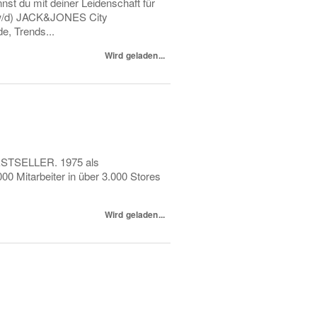
t du mit deiner Leidenschaft für
/w/d) JACK&JONES City
e, Trends...
Wird geladen...
 BESTSELLER. 1975 als
0 Mitarbeiter in über 3.000 Stores
Wird geladen...