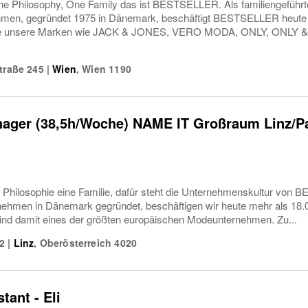
e Philosophy, One Family das ist BESTSELLER. Als familiengeführte
men, gegründet 1975 in Dänemark, beschäftigt BESTSELLER heute w
 die unsere Marken wie JACK & JONES, VERO MODA, ONLY, ONLY
traße 245
|
Wien
,
Wien
1190
nager (38,5h/Woche) NAME IT Großraum Linz/P
e Philosophie eine Familie, dafür steht die Unternehmenskultur von
nehmen in Dänemark gegründet, beschäftigen wir heute mehr als 18.00
sind damit eines der größten europäischen Modeunternehmen. Zu...
2
|
Linz
,
Oberösterreich
4020
tant - Eli