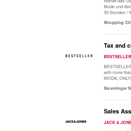
Werde das Ges
Mode und dei
30 Stunden / 
Shopping Cit
Tax and 
BESTSELLE
BESTSELLER is
with more tha
MODA, ONLY, 
Sieveringer S
Sales Ass
JACK & JON