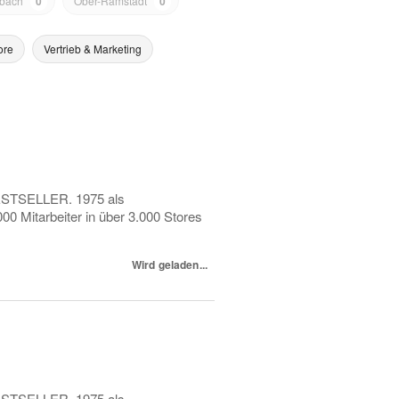
bach
0
Ober-Ramstadt
0
ore
Vertrieb & Marketing
 BESTSELLER. 1975 als
0 Mitarbeiter in über 3.000 Stores
Wird geladen...
 BESTSELLER. 1975 als