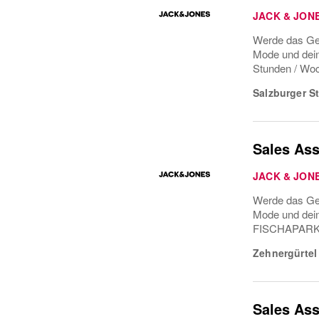
JACK & JON
Werde das Ges
Mode und dei
Stunden / Woc
Salzburger S
Sales As
JACK & JON
Werde das Ges
Mode und dei
FISCHAPARK12 
Zehnergürtel
Sales As