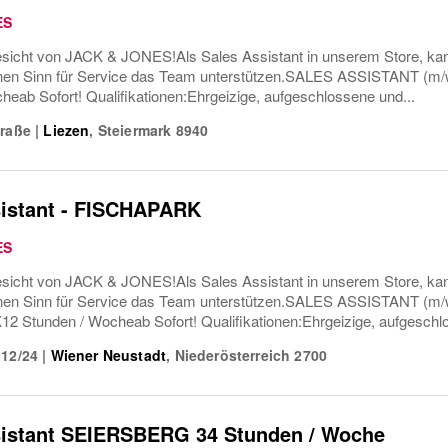
ES
icht von JACK & JONES!Als Sales Assistant in unserem Store, kanns
nen Sinn für Service das Team unterstützen.SALES ASSISTANT (m
heab Sofort! Qualifikationen:Ehrgeizige, aufgeschlossene und...
traße
|
Liezen
,
Steiermark
8940
sistant - FISCHAPARK
ES
icht von JACK & JONES!Als Sales Assistant in unserem Store, kanns
nen Sinn für Service das Team unterstützen.SALES ASSISTANT 
Stunden / Wocheab Sofort! Qualifikationen:Ehrgeizige, aufgeschlo
 12/24
|
Wiener Neustadt
,
Niederösterreich
2700
sistant SEIERSBERG 34 Stunden / Woche