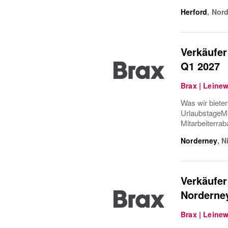
Herford
,
Nord
Verkäufer
Q1 2027
Brax | Leine
Was wir bieten
UrlaubstageMo
Mitarbeiterrab
Norderney
,
N
Verkäufer
Norderne
Brax | Leine