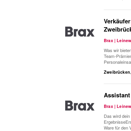
Verkäufer
Zweibrüc
Brax | Leine
Was wir bieten
Team-Prämiens
Personaleinsa
Zweibrücken
Assistant
Brax | Leine
Das wird dein
ErgebnisseErs
Ware für den V