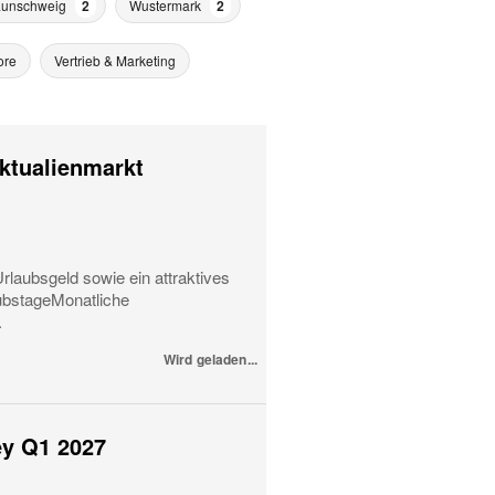
aunschweig
2
Wustermark
2
ore
Vertrieb & Marketing
iktualienmarkt
rlaubsgeld sowie ein attraktives
ubstageMonatliche
.
Wird geladen...
ey Q1 2027