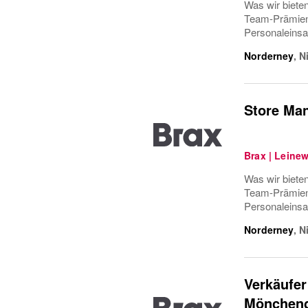
Was wir bieten
Team-Prämiens
Personaleinsa
Norderney
,
N
Store Man
Brax | Leine
Was wir bieten
Team-Prämiens
Personaleinsa
Norderney
,
N
Verkäufer
Möncheng