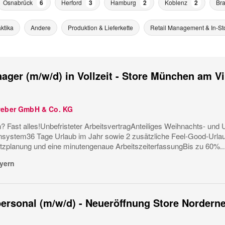
Osnabrück
6
Herford
3
Hamburg
2
Koblenz
2
Br
ktika
Andere
Produktion & Lieferkette
Retail Management & In-St
ager (m/w/d) in Vollzeit - Store München am V
weber GmbH & Co. KG
? Fast alles!Unbefristeter ArbeitsvertragAnteiliges Weihnachts- und U
ystem36 Tage Urlaub im Jahr sowie 2 zusätzliche Feel-Good-Urla
tzplanung und eine minutengenaue ArbeitszeiterfassungBis zu 60%..
yern
ersonal (m/w/d) - Neueröffnung Store Nordern