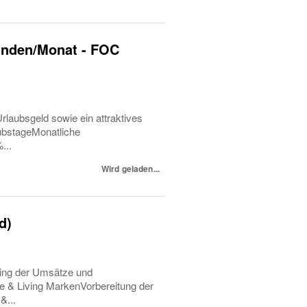
Stunden/Monat - FOC
rlaubsgeld sowie ein attraktives
ubstageMonatliche
...
Wird geladen...
d)
ting der Umsätze und
e & Living MarkenVorbereitung der
&...