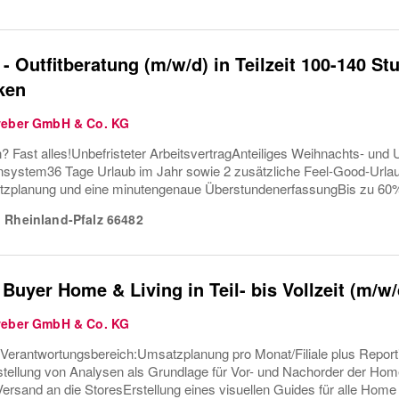
 - Outfitberatung (m/w/d) in Teilzeit 100-140 
ken
weber GmbH & Co. KG
? Fast alles!Unbefristeter ArbeitsvertragAnteiliges Weihnachts- und U
ystem36 Tage Urlaub im Jahr sowie 2 zusätzliche Feel-Good-Urla
tzplanung und eine minutengenaue ÜberstundenerfassungBis zu 60%
,
Rheinland-Pfalz
66482
 Buyer Home & Living in Teil- bis Vollzeit (m/w/
weber GmbH & Co. KG
 Verantwortungsbereich:Umsatzplanung pro Monat/Filiale plus Repor
tellung von Analysen als Grundlage für Vor- und Nachorder der Hom
ersand an die StoresErstellung eines visuellen Guides für alle Home 