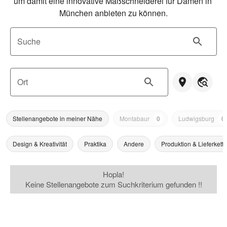
um damit eine innovative Maßschneiderei für Damen in 
München anbieten zu können.
Suche
Ort
Stellenangebote in meiner Nähe
Montabaur
0
Ludwigsburg
0
Design & Kreativität
Praktika
Andere
Produktion & Lieferkette
Hopla!
Keine Stellenangebote zum Suchkriterium gefunden !!