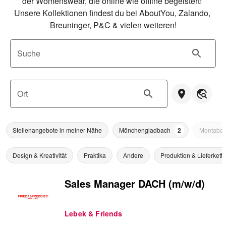
der Womenswear, die online wie offline begeistert! 
Unsere Kollektionen findest du bei AboutYou, Zalando, 
Breuninger, P&C & vielen weiteren!
Suche
Ort
Stellenangebote in meiner Nähe
Mönchengladbach
2
Montabau
Design & Kreativität
Praktika
Andere
Produktion & Lieferkette
Sales Manager DACH (m/w/d)
Lebek & Friends