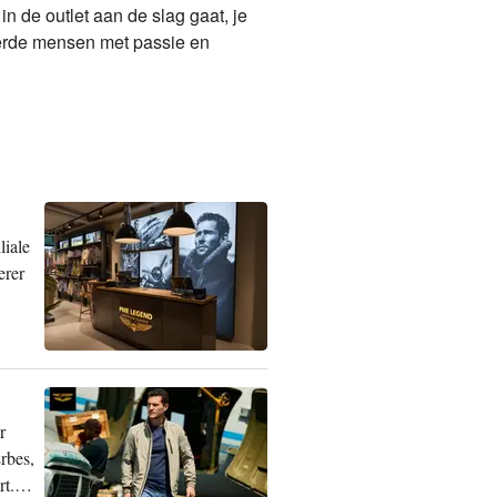
 in de outlet aan de slag gaat, je
teerde mensen met passie en
liale
erer
r
rbes,
t.