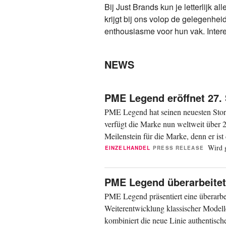
Bij Just Brands kun je letterlijk a
krijgt bij ons volop de gelegenhei
enthousiasme voor hun vak. Inter
NEWS
PME Legend eröffnet 27.
PME Legend hat seinen neuesten Store 
verfügt die Marke nun weltweit über 27
Meilenstein für die Marke, denn er ist
niederländischen...
Wird g
EINZELHANDEL
PRESS RELEASE
PME Legend überarbeitet
PME Legend präsentiert eine überarbe
Weiterentwicklung klassischer Modell
kombiniert die neue Linie authentisch