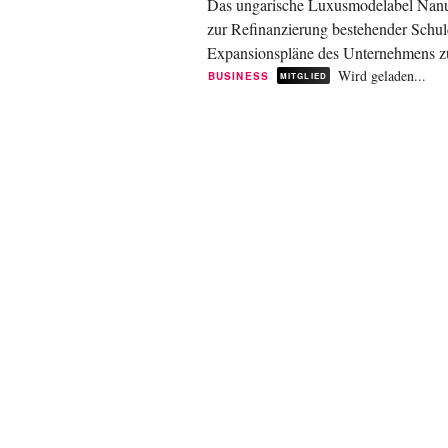
Das ungarische Luxusmodelabel Nanus
zur Refinanzierung bestehender Schuld
Expansionspläne des Unternehmens zu 
Vanguards und der...
Wird geladen...
BUSINESS
MITGLIED