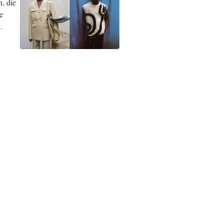
, die
e