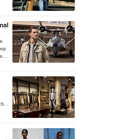
nal
en
oup
um
che