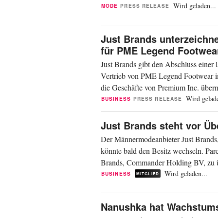
Die Marke überarbeitet...
Wird geladen...
MODE
PRESS RELEASE
Just Brands unterzeichne
für PME Legend Footwea
Just Brands gibt den Abschluss einer 
Vertrieb von PME Legend Footwear in
die Geschäfte von Premium Inc. über
Inc. weiterhin den Vertrieb...
Wird gelade
BUSINESS
PRESS RELEASE
Just Brands steht vor Ü
Der Männermodeanbieter Just Brands
könnte bald den Besitz wechseln. Par
Brands, Commander Holding BV, zu üb
mit. Die beteiligten Unternehmen habe
Wird geladen...
BUSINESS
MITGLIED
Nanushka hat Wachstumsf