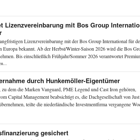
t Lizenzvereinbarung mit Bos Group Internatio
r
langfristigen Lizenzvereinbarung mit der Bos Group International für d
 Europa bekannt. Ab der Herbst/Winter-Saison 2026 wird die Bos Gr
nehmen. Bis einschließlich Frühjahr/Sommer 2026 verantwortet Premi
n...
bernahme durch Hunkemöller-Eigentümer
, zu dem die Marken Vanguard, PME Legend und Cast Iron gehören,
com Capital Management beabsichtigt es, die Dachgesellschaft von Just
ernehmen, teilte die niederländische Investmentfirma vergangene Wo
n...
inanzierung gesichert