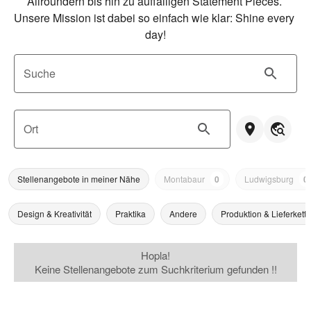
Allroundern bis hin zu auffälligen Statement Pieces. 
Unsere Mission ist dabei so einfach wie klar: Shine every 
day!
Suche
Ort
Stellenangebote in meiner Nähe
Montabaur
0
Ludwigsburg
0
Design & Kreativität
Praktika
Andere
Produktion & Lieferkette
Hopla!
Keine Stellenangebote zum Suchkriterium gefunden !!