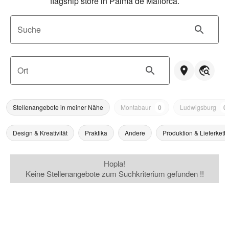
flagship store in Palma de Mallorca.
Suche
Ort
Stellenangebote in meiner Nähe
Montabaur
0
Ludwigsburg
0
Design & Kreativität
Praktika
Andere
Produktion & Lieferkette
Hopla!
Keine Stellenangebote zum Suchkriterium gefunden !!