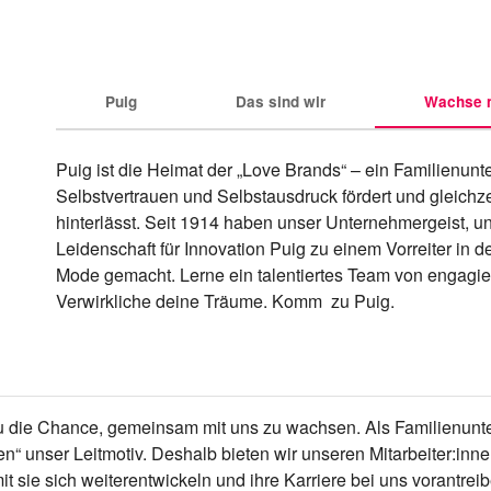
Puig
Das sind wir
Wachse m
Puig ist die Heimat der „Love Brands“ – ein Familienun
Selbstvertrauen und Selbstausdruck fördert und gleichze
hinterlässt. Seit 1914 haben unser Unternehmergeist, un
Leidenschaft für Innovation Puig zu einem Vorreiter in d
Mode gemacht. Lerne ein talentiertes Team von engagi
Verwirkliche deine Träume. Komm  zu Puig.
du die Chance, gemeinsam mit uns zu wachsen. Als Familienunt
en“ unser Leitmotiv. Deshalb bieten wir unseren Mitarbeiter:inn
t sie sich weiterentwickeln und ihre Karriere bei uns vorantr