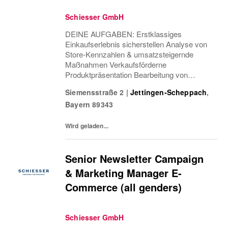
Schiesser GmbH
DEINE AUFGABEN: Erstklassiges
Einkaufserlebnis sicherstellen Analyse von
Store-Kennzahlen & umsatzsteigernde
Maßnahmen Verkaufsförderne
Produktpräsentation Bearbeitung von
Rückgaben & Beschwerden Teamführung &
Siemensstraße 2
|
Jettingen-Scheppach
,
-entwicklung Einsatzplanung & Besetzung
Bayern
89343
offener Positionen Verantwortung Health &...
Wird geladen...
Senior Newsletter Campaign
& Marketing Manager E-
Commerce (all genders)
Schiesser GmbH