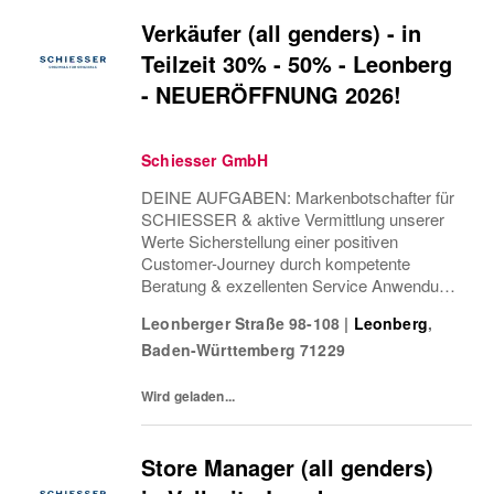
Verkäufer (all genders) - in
Teilzeit 30% - 50% - Leonberg
- NEUERÖFFNUNG 2026!
Schiesser GmbH
DEINE AUFGABEN: Markenbotschafter für
SCHIESSER & aktive Vermittlung unserer
Werte Sicherstellung einer positiven
Customer-Journey durch kompetente
Beratung & exzellenten Service Anwendung
von Cross & Up-Selling Strategien zur
Leonberger Straße 98-108
|
Leonberg
,
Optimierung des Einkaufserlebnisses
Baden-Württemberg
71229
Sicherstellung einer attraktiven...
Wird geladen...
Store Manager (all genders)