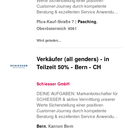
Werte Sicherstellung einer positiven
Customer-Journey durch kompetente
Beratung & exzellenten Service Anwendung
von Cross & Up-Selling Strategien zur
Plus-Kauf-Straße 7
|
Pasching
,
Optimierung des Einkaufserlebnisses
Oberösterreich
4061
Sicherstellung einer attraktiven...
Wird geladen...
Verkäufer (all genders) - in
Teilzeit 50% - Bern - CH
Schiesser GmbH
DEINE AUFGABEN: Markenbotschafter für
SCHIESSER & aktive Vermittlung unserer
Werte Sicherstellung einer positiven
Customer-Journey durch kompetente
Beratung & exzellenten Service Anwendung
von Cross & Up-Selling Strategien zur
Bern
,
Kanton Bern
Optimierung des Einkaufserlebnisses