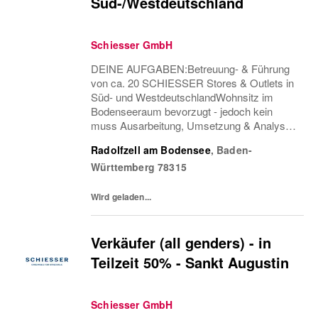
Süd-/Westdeutschland
Schiesser GmbH
DEINE AUFGABEN:Betreuung- & Führung
von ca. 20 SCHIESSER Stores & Outlets in
Süd- und WestdeutschlandWohnsitz im
Bodenseeraum bevorzugt - jedoch kein
muss Ausarbeitung, Umsetzung & Analyse
von Maßnahmen & Strategien zur
Radolfzell am Bodensee
,
Baden-
Steigerung der Retail KPI‘s & der
Württemberg
78315
Profitabilität der Stores sowie des...
Wird geladen...
Verkäufer (all genders) - in
Teilzeit 50% - Sankt Augustin
Schiesser GmbH