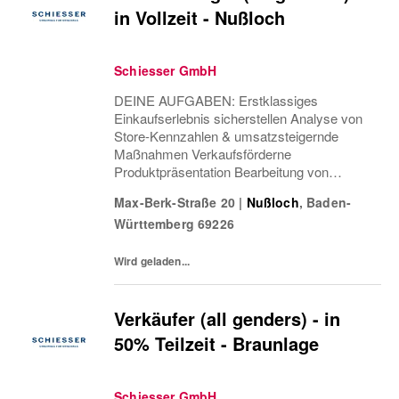
in Vollzeit - Nußloch
Schiesser GmbH
DEINE AUFGABEN: Erstklassiges
Einkaufserlebnis sicherstellen Analyse von
Store-Kennzahlen & umsatzsteigernde
Maßnahmen Verkaufsförderne
Produktpräsentation Bearbeitung von
Rückgaben & Beschwerden Teamführung &
Max-Berk-Straße 20
|
Nußloch
,
Baden-
-entwicklung Einsatzplanung & Besetzung
Württemberg
69226
offener Positionen Verantwortung Health &...
Wird geladen...
Verkäufer (all genders) - in
50% Teilzeit - Braunlage
Schiesser GmbH