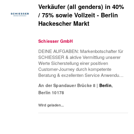
Verkäufer (all genders) in 40%
/ 75% sowie Vollzeit - Berlin
Hackescher Markt
Schiesser GmbH
DEINE AUFGABEN: Markenbotschafter für
SCHIESSER & aktive Vermittlung unserer
Werte Sicherstellung einer positiven
Customer-Journey durch kompetente
Beratung & exzellenten Service Anwendung
von Cross & Up-Selling Strategien zur
An der Spandauer Brücke 8
|
Berlin
,
Optimierung des Einkaufserlebnisses
Berlin
10178
Sicherstellung einer attraktiven...
Wird geladen...