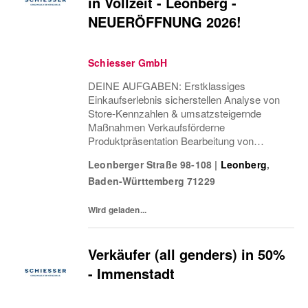
in Vollzeit - Leonberg -
NEUERÖFFNUNG 2026!
Schiesser GmbH
DEINE AUFGABEN: Erstklassiges
Einkaufserlebnis sicherstellen Analyse von
Store-Kennzahlen & umsatzsteigernde
Maßnahmen Verkaufsförderne
Produktpräsentation Bearbeitung von
Rückgaben & Beschwerden Teamführung &
Leonberger Straße 98-108
|
Leonberg
,
-entwicklung Einsatzplanung & Besetzung
Baden-Württemberg
71229
offener Positionen Verantwortung Health &...
Wird geladen...
Verkäufer (all genders) in 50%
- Immenstadt