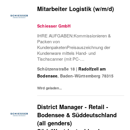
Mitarbeiter Logistik (w/m/d)
Schiesser GmbH
IHRE AUFGABEN:Kommissionieren &
Packen von
KundenpaketenPreisauszeichnung der
Kundenware mittels Hand- und
Tischscanner (mit PC-
Unterstützung)Packen von
Schützenstraße 18
|
Radolfzell am
Versenderpaketen & Umpacken von
Bodensee
,
Baden-Württemberg
78315
KundenkartonsAuszeichnen der
Kundenpakete mit Adressen &
LieferscheinenAnnahme, Kontrolle &
Wird geladen...
Verbuchung von...
District Manager - Retail -
Bodensee & Süddeutschland
(all genders)