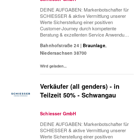
DEINE AUFGABEN: Markenbotschafter für
SCHIESSER & aktive Vermittlung unserer
Werte Sicherstellung einer positiven
Customer-Journey durch kompetente
Beratung & exzellenten Service Anwendung
von Cross & Up-Selling Strategien zur
Bahnhofstraße 24
|
Braunlage
,
Optimierung des Einkaufserlebnisses
Niedersachsen
38700
Sicherstellung einer attraktiven...
Wird geladen...
Verkäufer (all genders) - in
Teilzeit 50% - Schwangau
Schiesser GmbH
DEINE AUFGABEN: Markenbotschafter für
SCHIESSER & aktive Vermittlung unserer
Werte Sicherstellung einer positiven