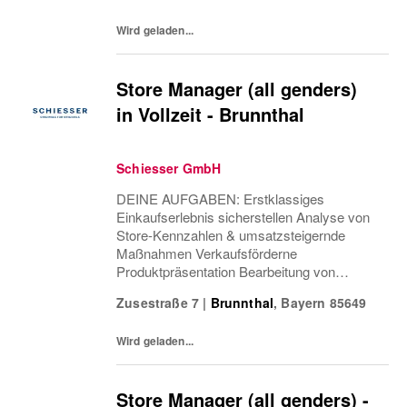
Sicherstellung einer attraktiven...
Wird geladen...
Store Manager (all genders)
in Vollzeit - Brunnthal
Schiesser GmbH
DEINE AUFGABEN: Erstklassiges
Einkaufserlebnis sicherstellen Analyse von
Store-Kennzahlen & umsatzsteigernde
Maßnahmen Verkaufsförderne
Produktpräsentation Bearbeitung von
Rückgaben & Beschwerden Teamführung &
Zusestraße 7
|
Brunnthal
,
Bayern
85649
-entwicklung Einsatzplanung & Besetzung
offener Positionen Verantwortung Health &...
Wird geladen...
Store Manager (all genders) -