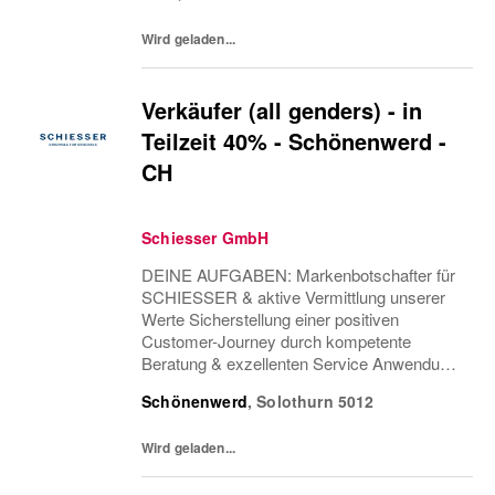
Sicherstellung einer attraktiven...
Wird geladen...
Verkäufer (all genders) - in
Teilzeit 40% - Schönenwerd -
CH
Schiesser GmbH
DEINE AUFGABEN: Markenbotschafter für
SCHIESSER & aktive Vermittlung unserer
Werte Sicherstellung einer positiven
Customer-Journey durch kompetente
Beratung & exzellenten Service Anwendung
von Cross & Up-Selling Strategien zur
Schönenwerd
,
Solothurn
5012
Optimierung des Einkaufserlebnisses
Sicherstellung einer attraktiven...
Wird geladen...