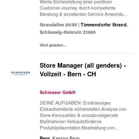
Werte Sicherstellung einer positiven
Customer-Journey durch kompetente
Beratung & exzellenten Service Anwendung
von Cross & Up-Selling Strategien zur
Strandallee 84/86
|
Timmendorfer Strand
,
Optimierung des Einkaufserlebnisses
Schleswig-Holstein
23669
Sicherstellung einer attraktiven...
Wird geladen...
Store Manager (all genders) -
Vollzeit - Bern - CH
Schiesser GmbH
DEINE AUFGABEN: Erstklassiges
Einkaufserlebnis sicherstellen Analyse von
Store-Kennzahlen & umsatzsteigernde
Maßnahmen Verkaufsförderne
Produktpräsentation Bearbeitung von
Rückgaben & Beschwerden Teamführung &
Bern
,
Kanton Bern