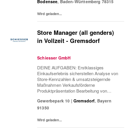
Bodensee
,
Baden-Württemberg
78315
integrierten Omnichannel-Ansatzes (Paid,...
Wird geladen...
Store Manager (all genders)
in Vollzeit - Gremsdorf
Schiesser GmbH
DEINE AUFGABEN: Erstklassiges
Einkaufserlebnis sicherstellen Analyse von
Store-Kennzahlen & umsatzsteigernde
Maßnahmen Verkaufsförderne
Produktpräsentation Bearbeitung von
Rückgaben & Beschwerden Teamführung &
Gewerbepark 10
|
Gremsdorf
,
Bayern
-entwicklung Einsatzplanung & Besetzung
91350
offener Positionen Verantwortung Health &...
Wird geladen...