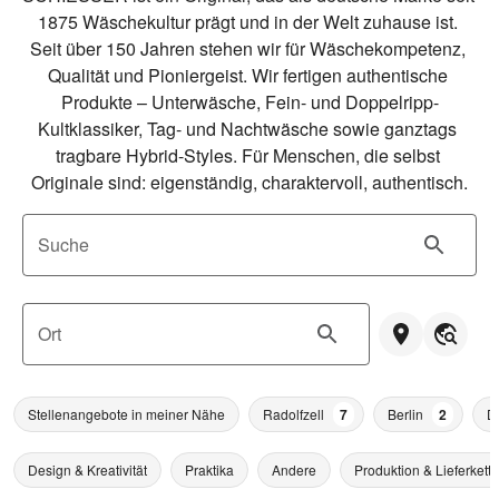
1875 Wäschekultur prägt und in der Welt zuhause ist. 
Seit über 150 Jahren stehen wir für Wäschekompetenz, 
Qualität und Pioniergeist. Wir fertigen authentische 
Produkte – Unterwäsche, Fein- und Doppelripp-
Kultklassiker, Tag- und Nachtwäsche sowie ganztags 
tragbare Hybrid-Styles. Für Menschen, die selbst 
Originale sind: eigenständig, charaktervoll, authentisch.
Suche
Ort
Stellenangebote in meiner Nähe
Radolfzell
7
Berlin
2
D
Design & Kreativität
Praktika
Andere
Produktion & Lieferkette