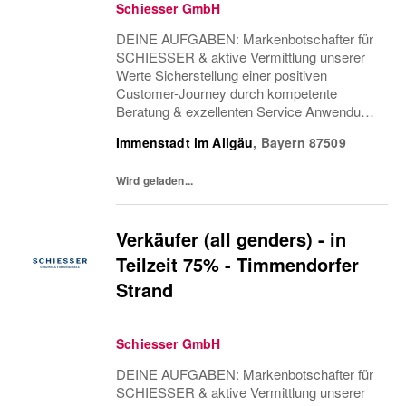
Schiesser GmbH
DEINE AUFGABEN: Markenbotschafter für
SCHIESSER & aktive Vermittlung unserer
Werte Sicherstellung einer positiven
Customer-Journey durch kompetente
Beratung & exzellenten Service Anwendung
von Cross & Up-Selling Strategien zur
Immenstadt im Allgäu
,
Bayern
87509
Optimierung des Einkaufserlebnisses
Sicherstellung einer attraktiven...
Wird geladen...
Verkäufer (all genders) - in
Teilzeit 75% - Timmendorfer
Strand
Schiesser GmbH
DEINE AUFGABEN: Markenbotschafter für
SCHIESSER & aktive Vermittlung unserer