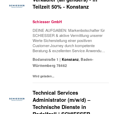
Teilzeit 50% - Konstanz
Schiesser GmbH
DEINE AUFGABEN: Markenbotschafter für
SCHIESSER & aktive Vermittlung unserer
Werte Sicherstellung einer positiven
Customer-Journey durch kompetente
Beratung & exzellenten Service Anwendung
von Cross & Up-Selling Strategien zur
Bodanstraße 1
|
Konstanz
,
Baden-
Optimierung des Einkaufserlebnisses
Württemberg
78462
Sicherstellung einer attraktiven...
Wird geladen...
Technical Services
Administrator (m/w/d) –
Technische Dienste in
Radolfzell | SCHIESSER