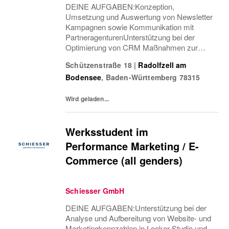
DEINE AUFGABEN:Konzeption,
Umsetzung und Auswertung von Newsletter
Kampagnen sowie Kommunikation mit
PartneragenturenUnterstützung bei der
Optimierung von CRM Maßnahmen zur
Aktivierung von Neu- und Bestandskunden
Schützenstraße 18
|
Radolfzell am
via E-Mail, WhatsApp und Print-
Bodensee
,
Baden-Württemberg
78315
MailingsControlling der Leadgenerierungen
über...
Wird geladen...
Werksstudent im
Performance Marketing / E-
Commerce (all genders)
Schiesser GmbH
DEINE AUFGABEN:Unterstützung bei der
Analyse und Aufbereitung von Website- und
Marketingkennzahlen in Looker Studio und