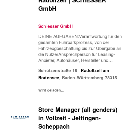
GmbH
Schiesser GmbH
DEINE AUFGABEN:Verantwortung für den
gesamten Fuhrparkprozess, von der
Fahrzeugbeschaffung bis zur Übergabe an
die NutzerAnsprechperson für Leasing-
Anbieter, Autohäuser, Hersteller und
VersicherungenSchadensmanagement und
Schützenstraße 18
|
Radolfzell am
Abwicklung von
Bodensee
,
Baden-Württemberg
78315
VersicherungsfällenInternationales
Versicherungsmanagement...
Wird geladen...
Store Manager (all genders)
in Vollzeit - Jettingen-
Scheppach