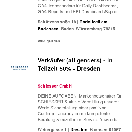
GA4, insbesondere für Daily Dashboards,
GA4-Reports und KPI-DashboardsSupport
im Bereich SEO, insbesondere bei der
Schützenstraße 18
|
Radolfzell am
Keyword-Recherche (z. B. mit Sistrix,
Bodensee
,
Baden-Württemberg
78315
Ahrefs und Google...
Wird geladen...
Verkäufer (all genders) - in
Teilzeit 50% - Dresden
Schiesser GmbH
DEINE AUFGABEN: Markenbotschafter für
SCHIESSER & aktive Vermittlung unserer
Werte Sicherstellung einer positiven
Customer-Journey durch kompetente
Beratung & exzellenten Service Anwendung
von Cross & Up-Selling Strategien zur
Webergasse 1
|
Dresden
,
Sachsen
01067
Optimierung des Einkaufserlebnisses