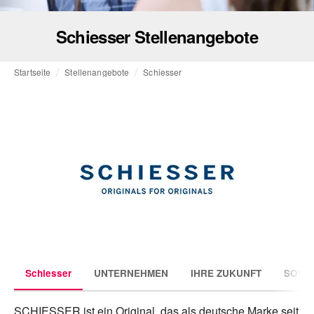
Schiesser Stellenangebote
Startseite
Stellenangebote
Schiesser
Schiesser
UNTERNEHMEN
IHRE ZUKUNFT
SOCIA
SCHIESSER ist ein Original, das als deutsche Marke seit 