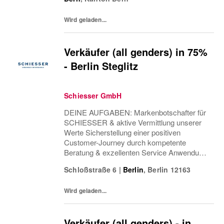
-entwicklung Einsatzplanung & Besetzung
offener Positionen Verantwortung Health &...
Wird geladen...
Verkäufer (all genders) in 75%
- Berlin Steglitz
Schiesser GmbH
DEINE AUFGABEN: Markenbotschafter für
SCHIESSER & aktive Vermittlung unserer
Werte Sicherstellung einer positiven
Customer-Journey durch kompetente
Beratung & exzellenten Service Anwendung
von Cross & Up-Selling Strategien zur
Schloßstraße 6
|
Berlin
,
Berlin
12163
Optimierung des Einkaufserlebnisses
Sicherstellung einer attraktiven...
Wird geladen...
Verkäufer (all genders) - in