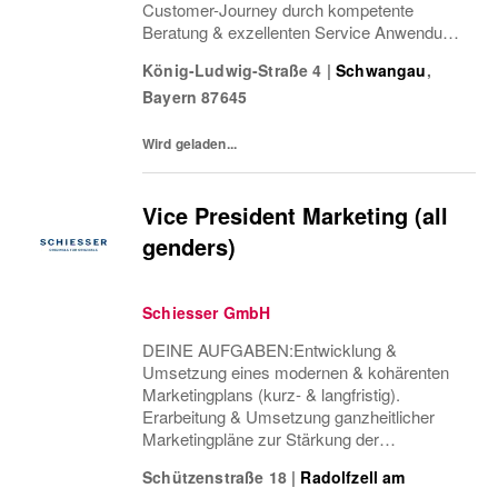
Customer-Journey durch kompetente
Beratung & exzellenten Service Anwendung
von Cross & Up-Selling Strategien zur
König-Ludwig-Straße 4
|
Schwangau
,
Optimierung des Einkaufserlebnisses
Bayern
87645
Sicherstellung einer attraktiven...
Wird geladen...
Vice President Marketing (all
genders)
Schiesser GmbH
DEINE AUFGABEN:Entwicklung &
Umsetzung eines modernen & kohärenten
Marketingplans (kurz- & langfristig).
Erarbeitung & Umsetzung ganzheitlicher
Marketingpläne zur Stärkung der
Markenpositionierung & Erreichung der
Schützenstraße 18
|
Radolfzell am
Unternehmensziele. Verantwortung eines