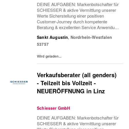
DEINE AUFGABEN: Markenbotschafter für
SCHIESSER & aktive Vermittlung unserer
Werte Sicherstellung einer positiven
Customer-Journey durch kompetente
Beratung & exzellenten Service Anwendung
von Cross & Up-Selling Strategien zur
Sankt Augustin
,
Nordrhein-Westfalen
Optimierung des Einkaufserlebnisses
53757
Sicherstellung einer attraktiven...
Wird geladen...
Verkaufsberater (all genders)
- Teilzeit bis Vollzeit -
NEUERÖFFNUNG in Linz
Schiesser GmbH
DEINE AUFGABEN: Markenbotschafter für
SCHIESSER & aktive Vermittlung unserer