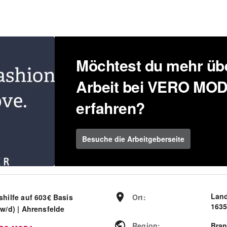
Möchtest du mehr übe
Arbeit bei VERO MO
erfahren?
Besuche die Arbeitgeberseite
Land
shilfe auf 603€ Basis
Ort
:
1635
/w/d) | Ahrensfelde
Region
:
Bra