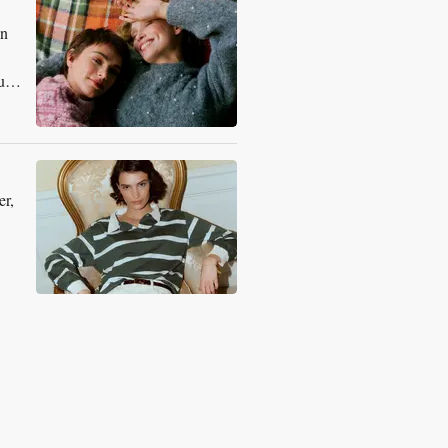
en
 und
er,