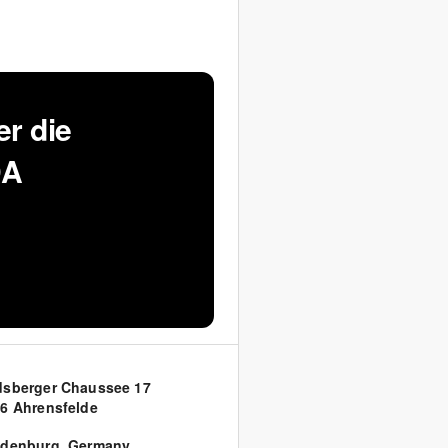
r die
DA
sberger Chaussee 17
6 Ahrensfelde
ndenburg
,
Germany