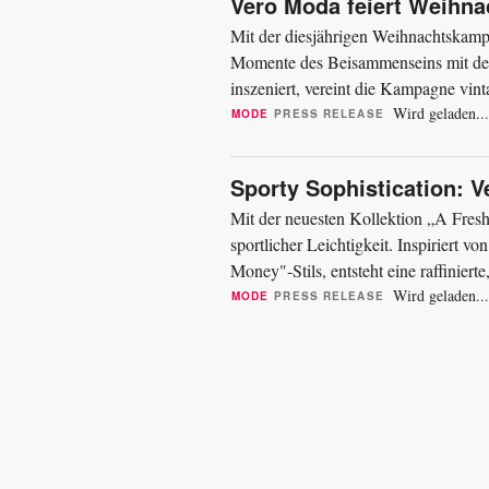
Vero Moda feiert Weihn
Mit der diesjährigen Weihnacht
Momente des Beisammenseins mit den
inszeniert, vereint die Kampagne vint
Freude der Saison zum Ausdruck. Bil
Wird geladen...
MODE
PRESS RELEASE
Sporty Sophistication: 
Mit der neuesten Kollektion „A Fre
sportlicher Leichtigkeit. Inspiriert
Money"-Stils, entsteht eine raffiniert
Stilbewusstsein. Credits: Vero Moda..
Wird geladen...
MODE
PRESS RELEASE