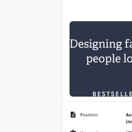
Position
:
Au
(m