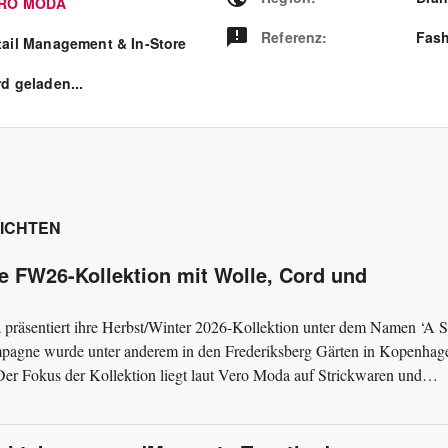
RO MODA
Referenz
:
Fash
tail Management & In-Store
d geladen...
ICHTEN
ie FW26-Kollektion mit Wolle, Cord und
räsentiert ihre Herbst/Winter 2026-Kollektion unter dem Namen ‘A S
pagne wurde unter anderem in den Frederiksberg Gärten in Kopenhag
r Fokus der Kollektion liegt laut Vero Moda auf Strickwaren und
ichte...