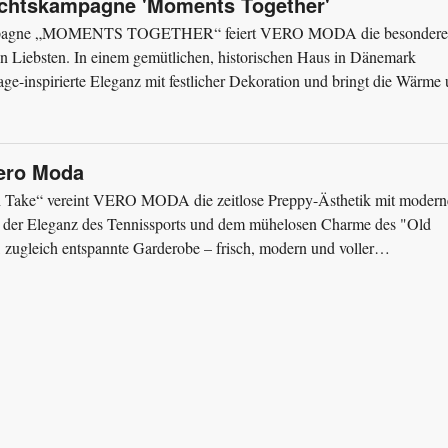
achtskampagne 'Moments Together'
skampagne „MOMENTS TOGETHER“ feiert VERO MODA die besonder
 Liebsten. In einem gemütlichen, historischen Haus in Dänemark
age-inspirierte Eleganz mit festlicher Dekoration und bringt die Wärme
d: Vero Moda...
Vero Moda
sh Take“ vereint VERO MODA die zeitlose Preppy-Ästhetik mit modern
 von der Eleganz des Tennissports und dem mühelosen Charme des "Old
e, zugleich entspannte Garderobe – frisch, modern und voller
.