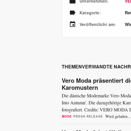
Unternehmen
:
VE
Kategorie
:
Re
Veröffentlicht am
:
Wir
THEMENVERWANDTE NACHR
Vero Moda präsentiert d
Karomustern
Die dänische Modemarke Vero Moda p
Into Autumn’. Die dazugehörige Kam
fotografiert. Credits: VERO MODA De
Statement-Mänteln, die schwere und le
Wird geladen...
MODE
PRESS RELEASE