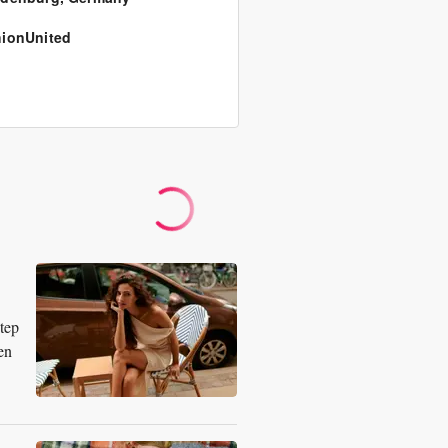
ionUnited
tep
en