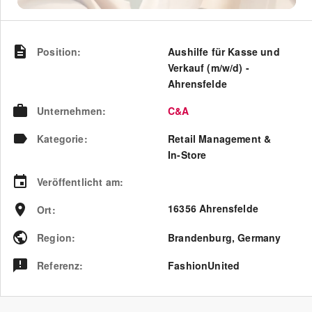
Position
:
Aushilfe für Kasse und
Verkauf (m/w/d) -
Ahrensfelde
Unternehmen
:
C&A
Kategorie
:
Retail Management &
In-Store
Veröffentlicht am
:
16356 Ahrensfelde
Ort
:
Region
:
Brandenburg
,
Germany
Referenz
:
FashionUnited