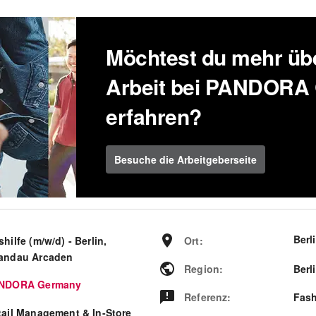
Möchtest du mehr übe
Arbeit bei PANDORA
erfahren?
Besuche die Arbeitgeberseite
Berl
hilfe (m/w/d) - Berlin,
Ort
:
andau Arcaden
Region
:
Berl
NDORA Germany
Referenz
:
Fash
tail Management & In-Store