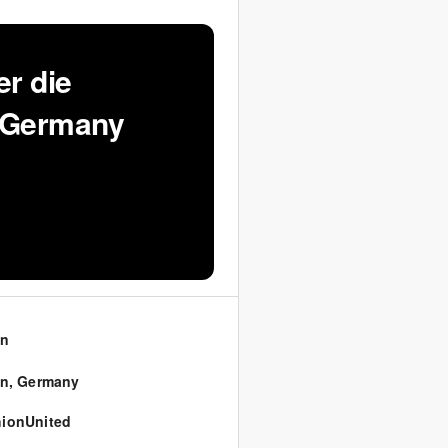
r die
 Germany
in
in
,
Germany
ionUnited