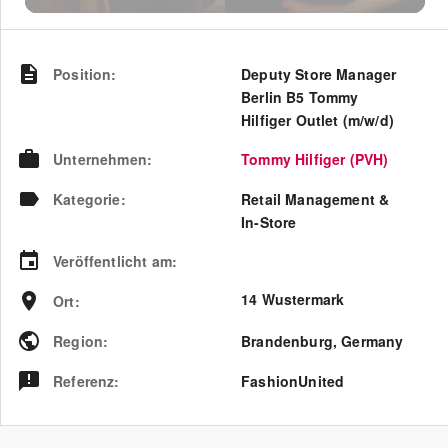
Position
:
Deputy Store Manager
Berlin B5 Tommy
Hilfiger Outlet (m/w/d)
Unternehmen
:
Tommy Hilfiger (PVH)
Kategorie
:
Retail Management &
In-Store
Veröffentlicht am
:
14 Wustermark
Ort
:
Region
:
Brandenburg
,
Germany
Referenz
:
FashionUnited