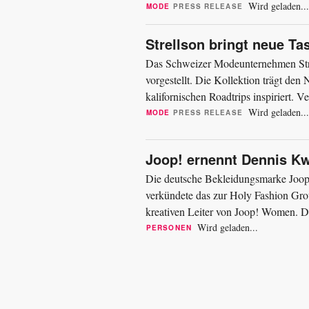
verfügbar bleiben, statt nur für eine...
Wird geladen...
MODE
PRESS RELEASE
Strellson bringt neue T
Das Schweizer Modeunternehmen Stre
vorgestellt. Die Kollektion trägt de
kalifornischen Roadtrips inspiriert.
weitere Hightech-Materialien. Die...
Wird geladen...
MODE
PRESS RELEASE
Joop! ernennt Dennis K
Die deutsche Bekleidungsmarke Joo
verkündete das zur Holy Fashion G
kreativen Leiter von Joop! Women. D
Damenmode-Kategorie erfolgt, heißt es
Wird geladen...
PERSONEN