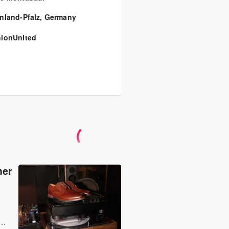
nland-Pfalz
,
Germany
ionUnited
mer