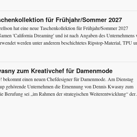
aschenkollektion für Frühjahr/Sommer 2027
llson hat eine neue Taschenkollektion für Frühjahr/Sommer 2027
n Namen 'California Dreaming' und ist nach Angaben des Unternehmens 
 Verwendet werden unter anderem beschichtetes Ripstop-Material, TPU u
wasny zum Kreativchef für Damenmode
p! bekommt einen neuen Chefdesigner für Damenmode. Am Dienstag
roup gehörende Unternehmen die Ernennung von Dennis Kwasny zum
ie Berufung sei „im Rahmen der strategischen Weiterentwicklung“ der
 in einer...