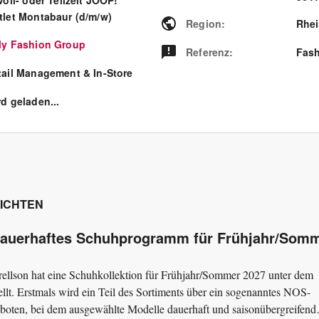
Voll- oder Teilzeit JOOP!
tlet Montabaur (d/m/w)
Region
:
Rhei
ly Fashion Group
Referenz
:
Fash
tail Management & In-Store
d geladen...
ICHTEN
s dauerhaftes Schuhprogramm für Frühjahr/Som
llson hat eine Schuhkollektion für Frühjahr/Sommer 2027 unter dem
llt. Erstmals wird ein Teil des Sortiments über ein sogenanntes NOS-
oten, bei dem ausgewählte Modelle dauerhaft und saisonübergreifend