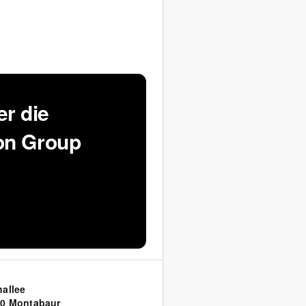
r die
ion Group
allee
0 Montabaur