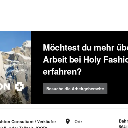
Möchtest du mehr übe
Arbeit bei Holy Fash
erfahren?
Besuche die Arbeitgeberseite
Bahn
shion Consultant / Verkäufer
Ort
:
5641