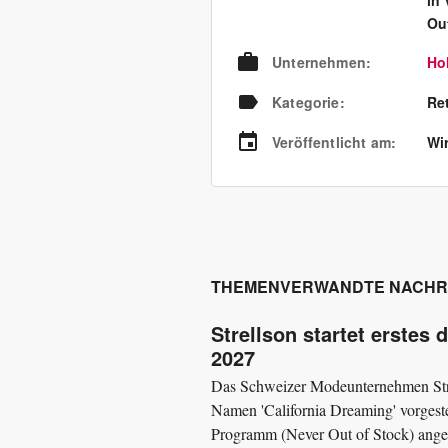
in 
Ou
Unternehmen
:
Ho
Kategorie
:
Re
Veröffentlicht am
:
Wir
THEMENVERWANDTE NACHR
Strellson startet erste
2027
Das Schweizer Modeunternehmen Stre
Namen 'California Dreaming' vorgeste
Programm (Never Out of Stock) angeb