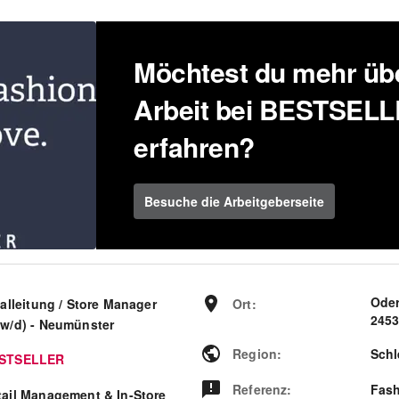
Möchtest du mehr übe
Arbeit bei BESTSEL
erfahren?
Besuche die Arbeitgeberseite
Oder
ialleitung / Store Manager
Ort
:
245
/w/d) - Neumünster
Region
:
Schl
STSELLER
Referenz
:
Fash
tail Management & In-Store