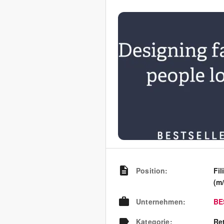
Position
:
Fil
(m
Unternehmen
:
BE
Kategorie
:
Re