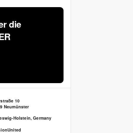
r die
LER
straße 10
39 Neumünster
eswig-Holstein
,
Germany
ionUnited