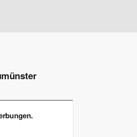
eumünster
werbungen.