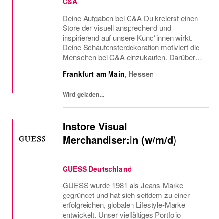
C&A
Deine Aufgaben bei C&A Du kreierst einen
Store der visuell ansprechend und
inspirierend auf unsere Kund*innen wirkt.
Deine Schaufensterdekoration motiviert die
Menschen bei C&A einzukaufen. Darüber
hinaus coachst du deine Kolleg*innen aus
Frankfurt am Main
,
Hessen
dem Verkauf an, sodass sie dich bei der
Umsetzung unserer...
Wird geladen...
Instore Visual
Merchandiser:in (w/m/d)
GUESS Deutschland
GUESS wurde 1981 als Jeans-Marke
gegründet und hat sich seitdem zu einer
erfolgreichen, globalen Lifestyle-Marke
entwickelt. Unser vielfältiges Portfolio