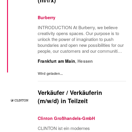
Burberry
INTRODUCTION At Burberry, we believe
creativity opens spaces. Our purpose is to
unlock the power of imagination to push
boundaries and open new possibilities for our
people, our customers and our communities.
This is the core belief that has guided
Frankfurt am Main
,
Hessen
Burberry since it was founded in 1856 and
is...
Wird geladen...
Verkäufer / Verkäuferin
(m/w/d) in Teilzeit
Clinton Großhandels-GmbH
CLINTON ist ein modernes