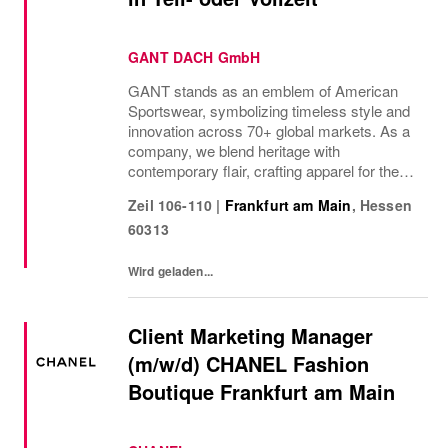
GANT DACH GmbH
GANT stands as an emblem of American
Sportswear, symbolizing timeless style and
innovation across 70+ global markets. As a
company, we blend heritage with
contemporary flair, crafting apparel for the
bold, the curious, and the imaginative. Our
Zeil 106-110
|
Frankfurt am Main
,
Hessen
brand represents more than fashion; it's a
60313
tradition...
Wird geladen...
Client Marketing Manager
(m/w/d) CHANEL Fashion
Boutique Frankfurt am Main