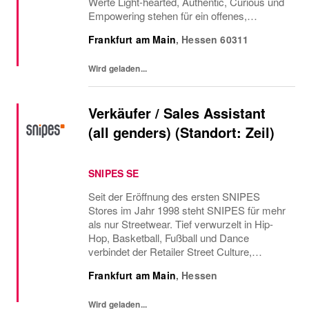
Werte Light-hearted, Authentic, Curious und
Empowering stehen für ein offenes,
ehrliches und positives Miteinander, in dem
Frankfurt am Main
,
Hessen
60311
Neugier, Vertrauen und persönliches
Wachstum gefördert...
Wird geladen...
Verkäufer / Sales Assistant
(all genders) (Standort: Zeil)
SNIPES SE
Seit der Eröffnung des ersten SNIPES
Stores im Jahr 1998 steht SNIPES für mehr
als nur Streetwear. Tief verwurzelt in Hip-
Hop, Basketball, Fußball und Dance
verbindet der Retailer Street Culture,
Community und Fashion. Mit über 800
Frankfurt am Main
,
Hessen
Stores in Europa und den USA sowie dem
Onlineshop bietet SNIPES...
Wird geladen...