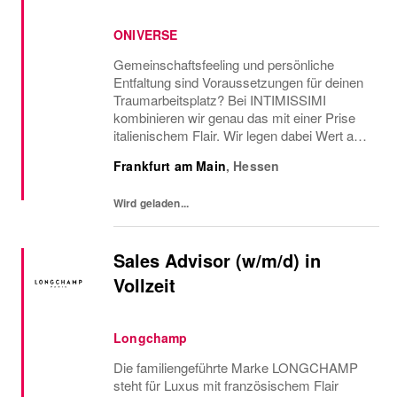
ONIVERSE
Gemeinschaftsfeeling und persönliche
Entfaltung sind Voraussetzungen für deinen
Traumarbeitsplatz? Bei INTIMISSIMI
kombinieren wir genau das mit einer Prise
italienischem Flair. Wir legen dabei Wert auf
Vielfalt und Einzigartigkeit, daher: BE
Frankfurt am Main
,
Hessen
YOURSELF und werde Verkäuferin
(m/w/d) in unserem...
Wird geladen...
Sales Advisor (w/m/d) in
Vollzeit
Longchamp
Die familiengeführte Marke LONGCHAMP
steht für Luxus mit französischem Flair