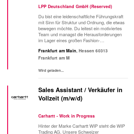
LPP Deutschland GmbH (Reserved)
Du bist eine leidenschaftliche Führungskraft
mit Sinn für Struktur und Ordnung, die etwas
bewegen möchte. Du leitest ein motiviertes
Team und managst die Herausforderungen
im Lager eines großen Fashion-
Stores. Reserved ist eines der am
Frankfurt am Main
,
Hessen
60313
schnellsten wachsenden Fashion
Frankfurt am M
Unternehmen. Wir kombinieren...
Wird geladen...
Sales Assistant / Verkäufer in
Vollzeit (m/w/d)
Carhartt - Work in Progress
Hinter der Marke Carhartt WIP steht die WIP
Trading AG. Unsere Schweizer