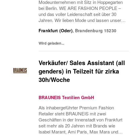
Modeunternehmen mit Sitz in Hoppegarten
bei Berlin. WE ARE FASHION PEOPLE –
und das voller Leidenschaft seit über 30
Jahren. Wir lieben Mode und lassen unsere
textilen Erfahrungen in unsere Kollektionen
Frankfurt (Oder)
,
Brandenburg
15230
einfließen. Zur CLINTON Markenwelt
gehören die Fashion-Brands CAMP...
Wird geladen...
Verkäufer/ Sales Assistant (all
genders) in Teilzeit für zirka
30h/Woche
BRAUNEIS Textilien GmbH
Als inhabergeführter Premium Fashion
Retailer steht BRAUNEIS mit zwei
Geschäften in der Innenstadt von Frankfurt
seit mehr als 20 Jahren mit Brands wie
Isabel Marant, Ami Paris, Max Mara und