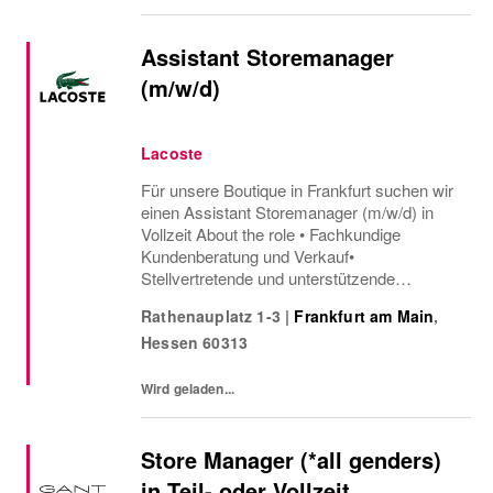
Assistant Storemanager
(m/w/d)
Lacoste
Für unsere Boutique in Frankfurt suchen wir
einen Assistant Storemanager (m/w/d) in
Vollzeit About the role • Fachkundige
Kundenberatung und Verkauf•
Stellvertretende und unterstützende
Fililalorganisation• Führung des
Rathenauplatz 1-3
|
Frankfurt am Main
,
Kassensystems• Auffüllung und
Hessen
60313
Auszeichnung der Ware• Lagerführung und –
pflege•...
Wird geladen...
Store Manager (*all genders)
in Teil- oder Vollzeit