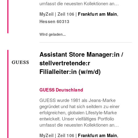
umfasst die neuesten Kollektionen an
stilvoller Bekleidung, Denim, Handtaschen,
MyZeil
|
Zeil 106
|
Frankfurt am Main
,
Uhren, Brillen, Schuhen und vielem mehr.
Hessen
60313
Mit über 1000 eigenen...
Wird geladen...
Assistant Store Manager:in /
stellvertretende:r
Filialleiter:in (w/m/d)
GUESS Deutschland
GUESS wurde 1981 als Jeans-Marke
gegründet und hat sich seitdem zu einer
erfolgreichen, globalen Lifestyle-Marke
entwickelt. Unser vielfältiges Portfolio
umfasst die neuesten Kollektionen an
stilvoller Bekleidung, Denim, Handtaschen,
MyZeil
|
Zeil 106
|
Frankfurt am Main
,
Uhren, Brillen, Schuhen und vielem mehr.