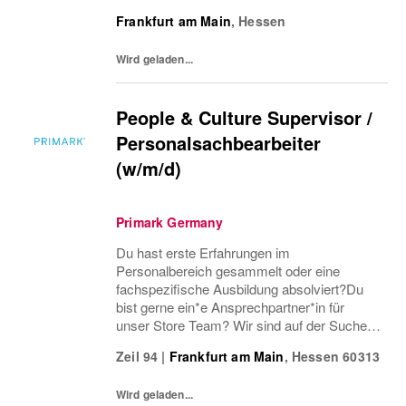
Canada Goose für ein nahezu
Frankfurt am Main
,
Hessen
konkurrenzloses Premium Fashion Portfolio
im Rhein-Main-Gebiet.
Wird geladen...
People & Culture Supervisor /
Personalsachbearbeiter
(w/m/d)
Primark Germany
Du hast erste Erfahrungen im
Personalbereich gesammelt oder eine
fachspezifische Ausbildung absolviert?Du
bist gerne ein*e Ansprechpartner*in für
unser Store Team? Wir sind auf der Suche
nach herzlichen Personen, die uns
Zeil 94
|
Frankfurt am Main
,
Hessen
60313
serviceorientiert als People & Culture
Supervisor / Personalsachbearbeiter...
Wird geladen...