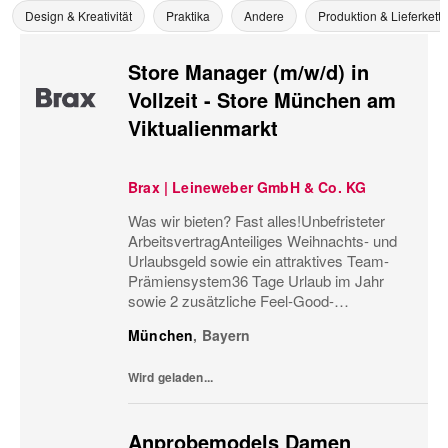
Design & Kreativität
Praktika
Andere
Produktion & Lieferkette
Store Manager (m/w/d) in
Vollzeit - Store München am
Viktualienmarkt
Brax | Leineweber GmbH & Co. KG
Was wir bieten? Fast alles!Unbefristeter
ArbeitsvertragAnteiliges Weihnachts- und
Urlaubsgeld sowie ein attraktives Team-
Prämiensystem36 Tage Urlaub im Jahr
sowie 2 zusätzliche Feel-Good-
UrlaubstageMonatliche
München
,
Bayern
Personaleinsatzplanung und eine
minutengenaue ArbeitszeiterfassungBis zu
Wird geladen...
60%...
Anprobemodels Damen