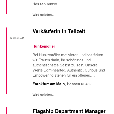
Hessen
60313
Mit über 1000 eigenen...
Wird geladen...
Verkäuferin in Teilzeit
Hunkemöller
Bei Hunkemöller motivieren und bestärken
wir Frauen darin, ihr schönstes und
authentischstes Selbst zu sein. Unsere
Werte Light-hearted, Authentic, Curious und
Empowering stehen für ein offenes,
ehrliches und positives Miteinander, in dem
Frankfurt am Main
,
Hessen
60439
Neugier, Vertrauen und persönliches
Wachstum gefördert...
Wird geladen...
Flagship Department Manager