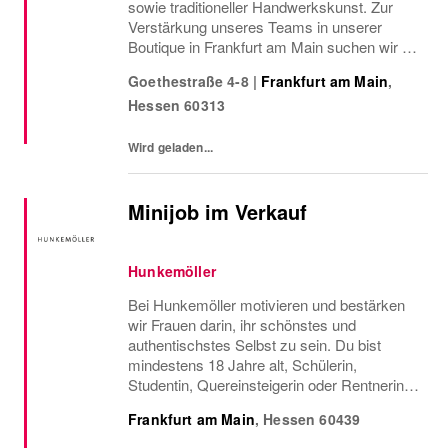
sowie traditioneller Handwerkskunst. Zur
Verstärkung unseres Teams in unserer
Boutique in Frankfurt am Main suchen wir ab
sofort einen Sales Advisor (w/m/d) in Vollzeit
Goethestraße 4-8
|
Frankfurt am Main
,
Hessen
60313
Wird geladen...
Minijob im Verkauf
Hunkemöller
Bei Hunkemöller motivieren und bestärken
wir Frauen darin, ihr schönstes und
authentischstes Selbst zu sein. Du bist
mindestens 18 Jahre alt, Schülerin,
Studentin, Quereinsteigerin oder Rentnerin
und suchst einen Minijob? Dann bist du bei
Frankfurt am Main
,
Hessen
60439
uns genau richtig! Jobbe flexibel als Aushilfe
im Verkauf...