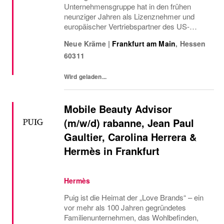
Unternehmensgruppe hat in den frühen
neunziger Jahren als Lizenznehmer und
europäischer Vertriebspartner des US-
amerikanischen
Neue Kräme
|
Frankfurt am Main
,
Hessen
Arbeitsbekleidungsherstellers Carhartt ihren
60311
Anfang genommen.
Wird geladen...
Mobile Beauty Advisor
(m/w/d) rabanne, Jean Paul
Gaultier, Carolina Herrera &
Hermès in Frankfurt
Hermès
Puig ist die Heimat der „Love Brands“ – ein
vor mehr als 100 Jahren gegründetes
Familienunternehmen, das Wohlbefinden,