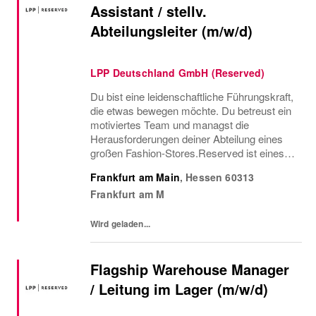
Assistant / stellv.
Abteilungsleiter (m/w/d)
LPP Deutschland GmbH (Reserved)
Du bist eine leidenschaftliche Führungskraft,
die etwas bewegen möchte. Du betreust ein
motiviertes Team und managst die
Herausforderungen deiner Abteilung eines
großen Fashion-Stores.Reserved ist eines
der am schnellsten wachsenden Fashion-
Frankfurt am Main
,
Hessen
60313
Unternehmen. Wir kombinieren die neuesten
Frankfurt am M
Modetrends mit...
Wird geladen...
Flagship Warehouse Manager
/ Leitung im Lager (m/w/d)