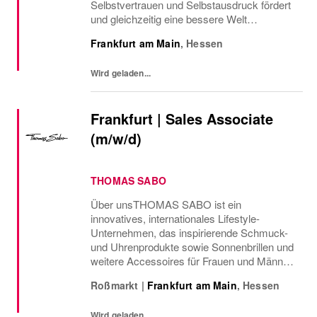
Selbstvertrauen und Selbstausdruck fördert
und gleichzeitig eine bessere Welt
hinterlässt. Wir sind ein wichtiger Akteur in
Frankfurt am Main
,
Hessen
der weltweiten Fashion- und Beautyindustrie
mit einem...
Wird geladen...
Frankfurt | Sales Associate
(m/w/d)
THOMAS SABO
Über unsTHOMAS SABO ist ein
innovatives, internationales Lifestyle-
Unternehmen, das inspirierende Schmuck-
und Uhrenprodukte sowie Sonnenbrillen und
weitere Accessoires für Frauen und Männer
kreiert. Du teilst unsere Liebe zur Mode und
Roßmarkt
|
Frankfurt am Main
,
Hessen
die Faszination für ausdrucksstarkes
Design, das unzählige...
Wird geladen...