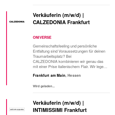
Verkäuferin (m/w/d) |
CALZEDONIA Frankfurt
ONIVERSE
Gemeinschaftsfeeling und persönliche
Entfaltung sind Voraussetzungen für deinen
Traumarbeitsplatz? Bei
CALZEDONIA kombinieren wir genau das
mit einer Prise italienischem Flair. Wir legen
dabei Wert auf Vielfalt und Einzigartigkeit,
Frankfurt am Main
,
Hessen
daher: BE YOURSELF und werde
Verkäuferin (m/w/d) in unserem...
Wird geladen...
Verkäuferin (m/w/d) |
INTIMISSIMI Frankfurt