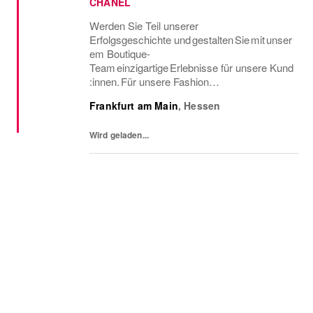
CHANEL
Werden Sie Teil unserer
Erfolgsgeschichte und gestalten Sie mit unser
em Boutique-
Team einzigartige Erlebnisse für unsere Kund
:innen. Für unsere Fashion
Boutique in Frankfurt am
Frankfurt am Main
,
Hessen
Main suchen wir zum nächstmöglichen
Zeitpunkt eine:n Client Marketing Manager
Wird geladen...
(m/w/d) in Vollzeit; unbefristet. YOUR...