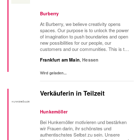
Burberry
At Burberry, we believe creativity opens
spaces. Our purpose is to unlock the power
of imagination to push boundaries and open
new possibilities for our people, our
customers and our communities. This is the
core belief that has guided Burberry since it
Frankfurt am Main
,
Hessen
was founded in 1856 and is central to how...
Wird geladen...
Verkäuferin in Teilzeit
Hunkemöller
Bei Hunkemöller motivieren und bestärken
wir Frauen darin, ihr schönstes und
authentischstes Selbst zu sein. Unsere