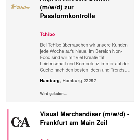
(m/w/d) zur
Passformkontrolle
Tchibo
Bei Tchibo überraschen wir unsere Kunden
jede Woche aufs Neue. Im Bereich Non-
Food sind wir mit viel Kreativität,
Leidenschaft und Kompetenz immer auf der
Suche nach den besten Ideen und Trends.
Nur so können wir gute Produkte noch
Hamburg
,
Hamburg
22297
besser machen und ständig
weiterentwickeln. Dabei stehen nicht...
Wird geladen...
Visual Merchandiser (m/w/d) -
Frankfurt am Main Zeil