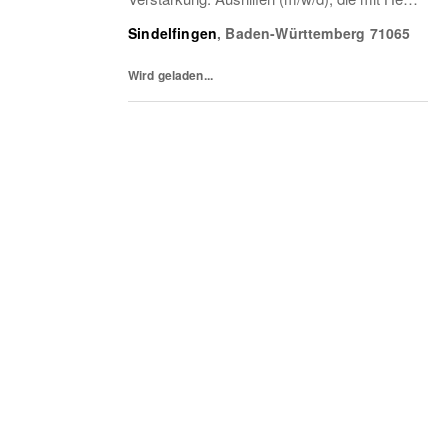
und Style dabei sind. Deine Aufgaben:
Sindelfingen
,
Baden-Württemberg
71065
Unsere Kunden mit einem Lächeln
empfangen und...
Wird geladen...