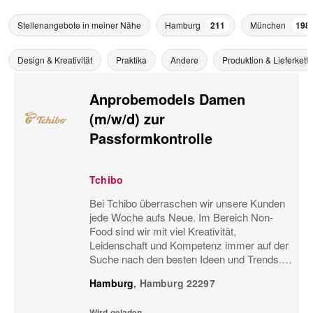
Stellenangebote in meiner Nähe
Hamburg
211
München
198
Design & Kreativität
Praktika
Andere
Produktion & Lieferkette
Anprobemodels Damen
(m/w/d) zur
Passformkontrolle
Tchibo
Bei Tchibo überraschen wir unsere Kunden
jede Woche aufs Neue. Im Bereich Non-
Food sind wir mit viel Kreativität,
Leidenschaft und Kompetenz immer auf der
Suche nach den besten Ideen und Trends.
Nur so können wir gute Produkte noch
Hamburg
,
Hamburg
22297
besser machen und ständig
weiterentwickeln. Dabei stehen nicht...
Wird geladen...