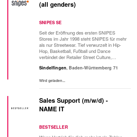
(all genders)
SNIPES SE
Seit der Eröffnung des ersten SNIPES
Stores im Jahr 1998 steht SNIPES für mehr
als nur Streetwear. Tief verwurzelt in Hip-
Hop, Basketball, Fußball und Dance
verbindet der Retailer Street Culture,
Community und Fashion. Mit über 800
Sindelfingen
,
Baden-Württemberg
71
Stores in Europa und den USA sowie dem
Onlineshop bietet SNIPES...
Wird geladen...
Sales Support (m/w/d) -
NAME IT
BESTSELLER