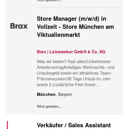
Store Manager (m/w/d) in
Vollzeit - Store München am
Viktualienmarkt
Brax | Leineweber GmbH & Co. KG
Was wir bieten? Fast alles!Unbefristeter
ArbeitsvertragAnteiliges Weihnachts- und
Urlaubsgeld sowie ein attraktives Team-
Prämiensystem36 Tage Urlaub im Jahr
sowie 2 zusätzliche Feel-Good-
UrlaubstageMonatliche
München
,
Bayern
Personaleinsatzplanung und eine
minutengenaue ArbeitszeiterfassungBis zu
Wird geladen...
60%...
Verkäufer / Sales Assistant