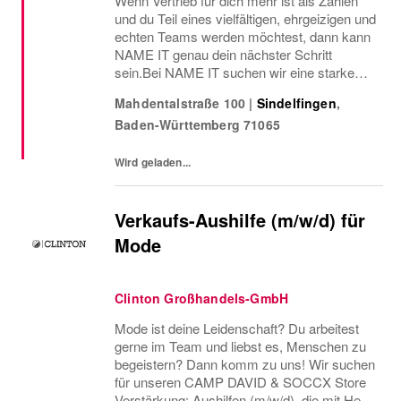
Wenn Vertrieb für dich mehr ist als Zahlen
und du Teil eines vielfältigen, ehrgeizigen und
echten Teams werden möchtest, dann kann
NAME IT genau dein nächster Schritt
sein.Bei NAME IT suchen wir eine starke
und pflichtbewusste Unterstützung und
Mahdentalstraße 100
|
Sindelfingen
,
möchten jemanden für unser Team
Baden-Württemberg
71065
gewinnen, der mit...
Wird geladen...
Verkaufs-Aushilfe (m/w/d) für
Mode
Clinton Großhandels-GmbH
Mode ist deine Leidenschaft? Du arbeitest
gerne im Team und liebst es, Menschen zu
begeistern? Dann komm zu uns! Wir suchen
für unseren CAMP DAVID & SOCCX Store
Verstärkung: Aushilfen (m/w/d), die mit Herz