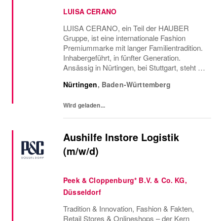
LUISA CERANO
LUISA CERANO, ein Teil der HAUBER
Gruppe, ist eine internationale Fashion
Premiummarke mit langer Familientradition.
Inhabergeführt, in fünfter Generation.
Ansässig in Nürtingen, bei Stuttgart, steht die
Marke für hochwertige Designs und
Nürtingen
,
Baden-Württemberg
kompromisslose Qualität. Nachhaltiges
Handeln und soziale...
Wird geladen...
Aushilfe Instore Logistik
(m/w/d)
Peek & Cloppenburg* B.V. & Co. KG,
Düsseldorf
Tradition & Innovation, Fashion & Fakten,
Retail Stores & Onlineshops – der Kern