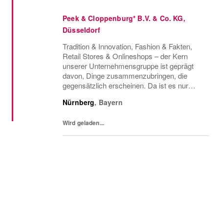
Peek & Cloppenburg* B.V. & Co. KG,
Düsseldorf
Tradition & Innovation, Fashion & Fakten,
Retail Stores & Onlineshops – der Kern
unserer Unternehmensgruppe ist geprägt
davon, Dinge zusammenzubringen, die
gegensätzlich erscheinen. Da ist es nur
konsequent, dass wir auch Menschen
Nürnberg
,
Bayern
vereinen, die so vielfältig sind, wie die Styles,
die wir...
Wird geladen...