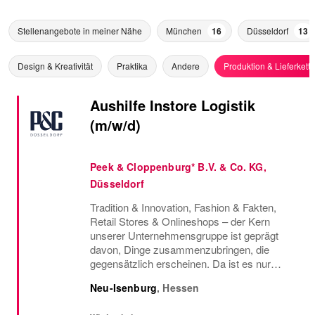
Stellenangebote in meiner Nähe
München
16
Düsseldorf
13
Design & Kreativität
Praktika
Andere
Produktion & Lieferkette
Aushilfe Instore Logistik
(m/w/d)
Peek & Cloppenburg* B.V. & Co. KG,
Düsseldorf
Tradition & Innovation, Fashion & Fakten,
Retail Stores & Onlineshops – der Kern
unserer Unternehmensgruppe ist geprägt
davon, Dinge zusammenzubringen, die
gegensätzlich erscheinen. Da ist es nur
konsequent, dass wir auch Menschen
Neu-Isenburg
,
Hessen
vereinen, die so vielfältig sind, wie die Styles,
die wir...