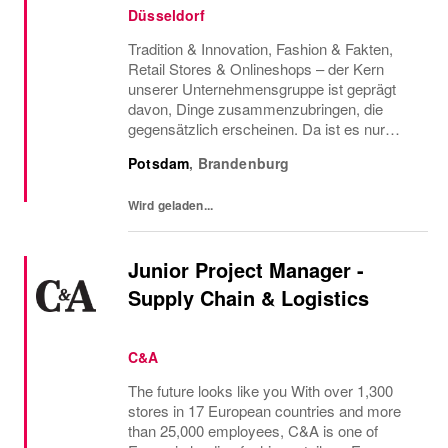
Düsseldorf
Tradition & Innovation, Fashion & Fakten,
Retail Stores & Onlineshops – der Kern
unserer Unternehmensgruppe ist geprägt
davon, Dinge zusammenzubringen, die
gegensätzlich erscheinen. Da ist es nur
konsequent, dass wir auch Menschen
Potsdam
,
Brandenburg
vereinen, die so vielfältig sind, wie die Styles,
die wir...
Wird geladen...
Junior Project Manager -
Supply Chain & Logistics
C&A
The future looks like you With over 1,300
stores in 17 European countries and more
than 25,000 employees, C&A is one of