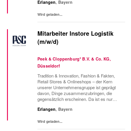
Erlangen
,
Bayern
vereinen, die so vielfältig sind, wie die Styles,
die wir...
Wird geladen...
Mitarbeiter Instore Logistik
(m/w/d)
Peek & Cloppenburg* B.V. & Co. KG,
Düsseldorf
Tradition & Innovation, Fashion & Fakten,
Retail Stores & Onlineshops – der Kern
unserer Unternehmensgruppe ist geprägt
davon, Dinge zusammenzubringen, die
gegensätzlich erscheinen. Da ist es nur
konsequent, dass wir auch Menschen
Erlangen
,
Bayern
vereinen, die so vielfältig sind, wie die Styles,
die wir...
Wird geladen...