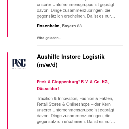
unserer Unternehmensgruppe ist geprägt
davon, Dinge zusammenzubringen, die
gegensätzlich erscheinen. Da ist es nur
konsequent, dass wir auch Menschen
Rosenheim
,
Bayern
83
vereinen, die so vielfältig sind, wie die Styles,
die wir...
Wird geladen...
Aushilfe Instore Logistik
(m/w/d)
Peek & Cloppenburg* B.V. & Co. KG,
Düsseldorf
Tradition & Innovation, Fashion & Fakten,
Retail Stores & Onlineshops – der Kern
unserer Unternehmensgruppe ist geprägt
davon, Dinge zusammenzubringen, die
gegensätzlich erscheinen. Da ist es nur
konsequent, dass wir auch Menschen