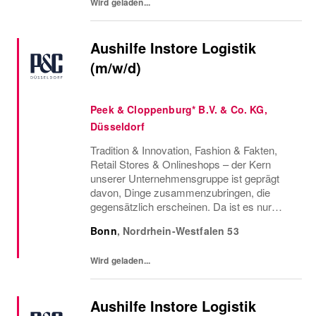
Wird geladen...
Aushilfe Instore Logistik
(m/w/d)
Peek & Cloppenburg* B.V. & Co. KG,
Düsseldorf
Tradition & Innovation, Fashion & Fakten,
Retail Stores & Onlineshops – der Kern
unserer Unternehmensgruppe ist geprägt
davon, Dinge zusammenzubringen, die
gegensätzlich erscheinen. Da ist es nur
konsequent, dass wir auch Menschen
Bonn
,
Nordrhein-Westfalen
53
vereinen, die so vielfältig sind, wie die Styles,
die wir...
Wird geladen...
Aushilfe Instore Logistik