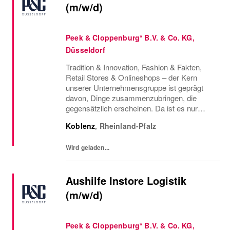
(m/w/d)
Peek & Cloppenburg* B.V. & Co. KG,
Düsseldorf
Tradition & Innovation, Fashion & Fakten,
Retail Stores & Onlineshops – der Kern
unserer Unternehmensgruppe ist geprägt
davon, Dinge zusammenzubringen, die
gegensätzlich erscheinen. Da ist es nur
konsequent, dass wir auch Menschen
Koblenz
,
Rheinland-Pfalz
vereinen, die so vielfältig sind, wie die Styles,
die wir...
Wird geladen...
Aushilfe Instore Logistik
(m/w/d)
Peek & Cloppenburg* B.V. & Co. KG,