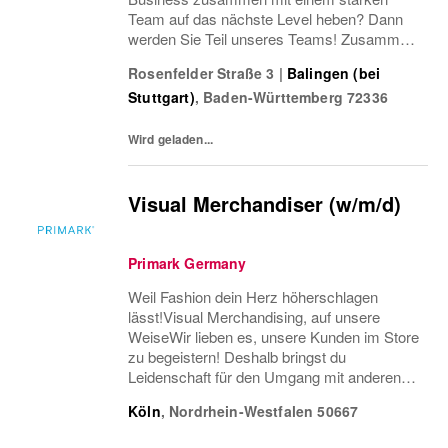
Team auf das nächste Level heben? Dann
werden Sie Teil unseres Teams! Zusammen
stehen wir für eine hohe Kunden- und
Rosenfelder Straße 3
|
Balingen (bei
Servicequalität ein.
Stuttgart)
,
Baden-Württemberg
72336
Wird geladen...
Visual Merchandiser (w/m/d)
Primark Germany
Weil Fashion dein Herz höherschlagen
lässt!Visual Merchandising, auf unsere
WeiseWir lieben es, unsere Kunden im Store
zu begeistern! Deshalb bringst du
Leidenschaft für den Umgang mit anderen
Menschen, gute organisatorische
Köln
,
Nordrhein-Westfalen
50667
Fähigkeiten und viel Liebe zum Detail
mit.Weil du wichtig bist!Bei...