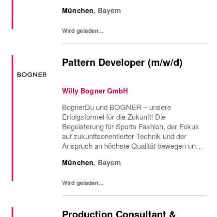
seit mehr als 90 Jahren, jeden Tag unser
München
,
Bayern
Bestes zu geben. Und wir wollen noch
besser werden – mit dir!Werde...
Wird geladen...
Pattern Developer (m/w/d)
Willy Bogner GmbH
BognerDu und BOGNER – unsere
Erfolgsformel für die Zukunft! Die
Begeisterung für Sports Fashion, der Fokus
auf zukunftsorientierter Technik und der
Anspruch an höchste Qualität bewegen uns
seit mehr als 90 Jahren, jeden Tag unser
München
,
Bayern
Bestes zu geben. Und wir wollen noch
besser werden – mit dir!Werde...
Wird geladen...
Production Consultant &