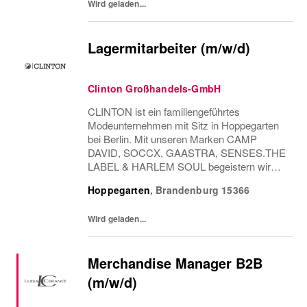
Wird geladen...
Lagermitarbeiter (m/w/d)
Clinton Großhandels-GmbH
CLINTON ist ein familiengeführtes
Modeunternehmen mit Sitz in Hoppegarten
bei Berlin. Mit unseren Marken CAMP
DAVID, SOCCX, GAASTRA, SENSES.THE
LABEL & HARLEM SOUL begeistern wir
Kunden europaweit. Damit unsere Stores
Hoppegarten
,
Brandenburg
15366
und Partner zuverlässig beliefert werden,
brauchen wir dich als Verstärkung in...
Wird geladen...
Merchandise Manager B2B
(m/w/d)