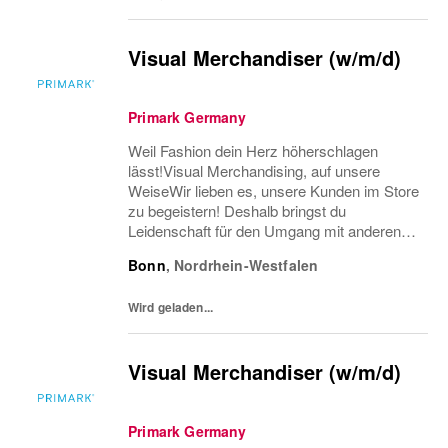
Visual Merchandiser (w/m/d)
Primark Germany
Weil Fashion dein Herz höherschlagen
lässt!Visual Merchandising, auf unsere
WeiseWir lieben es, unsere Kunden im Store
zu begeistern! Deshalb bringst du
Leidenschaft für den Umgang mit anderen
Menschen, gute organisatorische
Bonn
,
Nordrhein-Westfalen
Fähigkeiten und viel Liebe zum Detail
mit.Weil du wichtig bist!Bei...
Wird geladen...
Visual Merchandiser (w/m/d)
Primark Germany