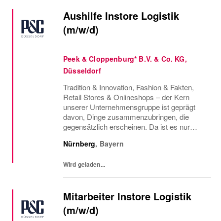
Aushilfe Instore Logistik
(m/w/d)
Peek & Cloppenburg* B.V. & Co. KG,
Düsseldorf
Tradition & Innovation, Fashion & Fakten,
Retail Stores & Onlineshops – der Kern
unserer Unternehmensgruppe ist geprägt
davon, Dinge zusammenzubringen, die
gegensätzlich erscheinen. Da ist es nur
konsequent, dass wir auch Menschen
Nürnberg
,
Bayern
vereinen, die so vielfältig sind, wie die Styles,
die wir...
Wird geladen...
Mitarbeiter Instore Logistik
(m/w/d)