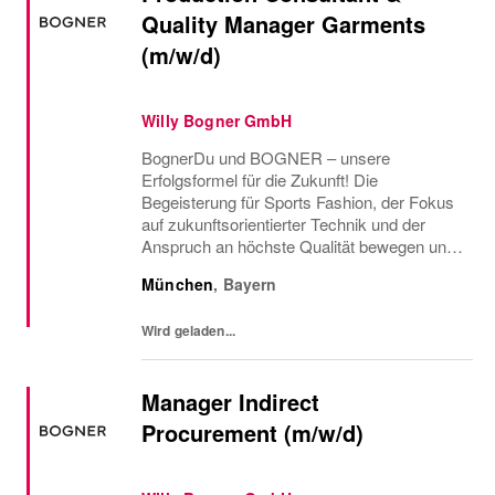
Quality Manager Garments
(m/w/d)
Willy Bogner GmbH
BognerDu und BOGNER – unsere
Erfolgsformel für die Zukunft! Die
Begeisterung für Sports Fashion, der Fokus
auf zukunftsorientierter Technik und der
Anspruch an höchste Qualität bewegen uns
seit mehr als 90 Jahren, jeden Tag unser
München
,
Bayern
Bestes zu geben. Und wir wollen noch
besser werden – mit dir!Werde...
Wird geladen...
Manager Indirect
Procurement (m/w/d)