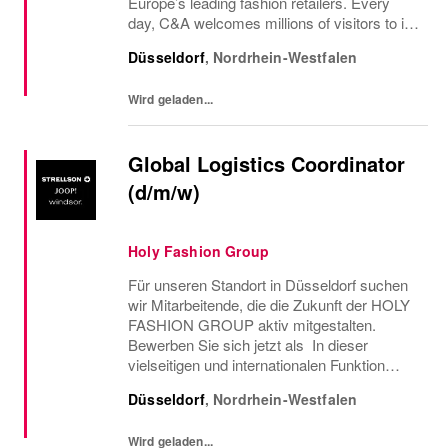
Europe’s leading fashion retailers. Every
day, C&A welcomes millions of visitors to its
stores in Europe and to its online shop. C&A
Düsseldorf
,
Nordrhein-Westfalen
offers quality and long-lasting fashion at...
Wird geladen...
Global Logistics Coordinator
(d/m/w)
Holy Fashion Group
Für unseren Standort in Düsseldorf suchen
wir Mitarbeitende, die die Zukunft der HOLY
FASHION GROUP aktiv mitgestalten.
Bewerben Sie sich jetzt als In dieser
vielseitigen und internationalen Funktion
übernehmen Sie gemeinsam mit dem Team
Düsseldorf
,
Nordrhein-Westfalen
eine zentrale Rolle innerhalb unserer
globalen Supply...
Wird geladen...