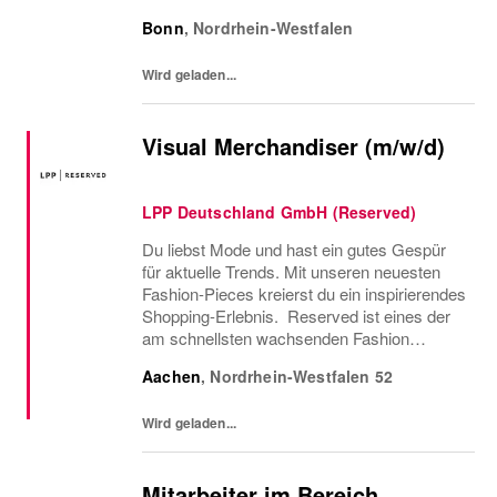
enthusiastischen Personen die uns alsVisual
Bonn
,
Nordrhein-Westfalen
Merchandising Supervisor
(w/m/d)unterstützen.Unsere Visual
Wird geladen...
Merchandising...
Visual Merchandiser (m/w/d)
LPP Deutschland GmbH (Reserved)
Du liebst Mode und hast ein gutes Gespür
für aktuelle Trends. Mit unseren neuesten
Fashion-Pieces kreierst du ein inspirierendes
Shopping-Erlebnis. Reserved ist eines der
am schnellsten wachsenden Fashion
Unternehmen. Wir kombinieren die neuesten
Aachen
,
Nordrhein-Westfalen
52
Modetrends mit zukunftsweisenden
Technologien.
Wird geladen...
Mitarbeiter im Bereich