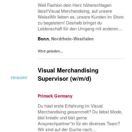
Weil Fashion dein Herz höherschlagen
lässt!Visual Merchandising, auf unsere
WeiseWir lieben es, unsere Kunden im Store
zu begeistern! Deshalb bringst du
Leidenschaft für den Umgang mit anderen
Menschen, gute organisatorische
Bonn
,
Nordrhein-Westfalen
Fähigkeiten und viel Liebe zum Detail
mit.Weil du wichtig bist!Bei...
Wird geladen...
Visual Merchandising
Supervisor (w/m/d)
Primark Germany
Du hast erste Erfahrung im Visual
Merchandising gesammelt? Du liebst Mode,
bist kreativ und bist gerne
Ansprechpartner*in für ein diverses Team?
Wir sind auf der Suche nach