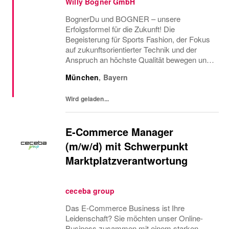
Willy Bogner GmbH
BognerDu und BOGNER – unsere
Erfolgsformel für die Zukunft! Die
Begeisterung für Sports Fashion, der Fokus
auf zukunftsorientierter Technik und der
Anspruch an höchste Qualität bewegen uns
seit mehr als 90 Jahren, jeden Tag unser
München
,
Bayern
Bestes zu geben. Und wir wollen noch
besser werden – mit dir!Werde...
Wird geladen...
E-Commerce Manager
(m/w/d) mit Schwerpunkt
Marktplatzverantwortung
ceceba group
Das E-Commerce Business ist Ihre
Leidenschaft? Sie möchten unser Online-
Business zusammen mit einem starken