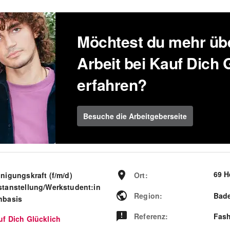
Möchtest du mehr übe
Arbeit bei Kauf Dich 
erfahren?
Besuche die Arbeitgeberseite
69 H
nigungskraft (f/m/d)
Ort
:
stanstellung/Werkstudent:in
Region
:
Bad
nbasis
Referenz
:
Fash
uf Dich Glücklich