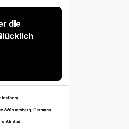
r die
Glücklich
eidelberg
en-Württemberg
,
Germany
ionUnited