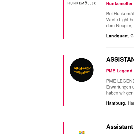
Hunkemöller
Bei Hunkemöll
Werte Light-he
dem Neugier, 
Landquart
,
G
ASSISTA
PME Legend
PME LEGEND -
Erwartungen u
haben wir gena
Hamburg
,
Ha
Assistant 