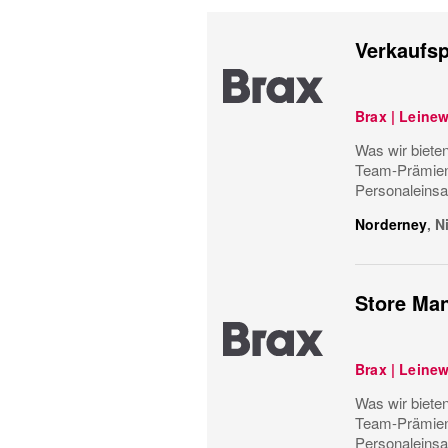
Verkaufsp
Brax | Leine
Was wir bieten
Team-Prämiens
Personaleinsa
Norderney
,
N
Store Man
Brax | Leine
Was wir bieten
Team-Prämiens
Personaleinsa