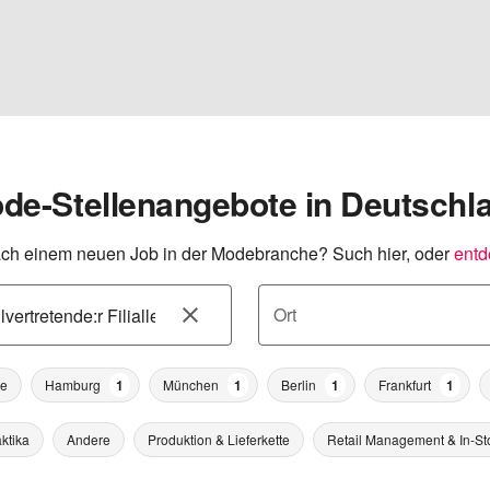
de-Stellenangebote in Deutschl
ch einem neuen Job in der Modebranche? Such hier, oder
entd
Ort
he
Hamburg
1
München
1
Berlin
1
Frankfurt
1
ktika
Andere
Produktion & Lieferkette
Retail Management & In-St