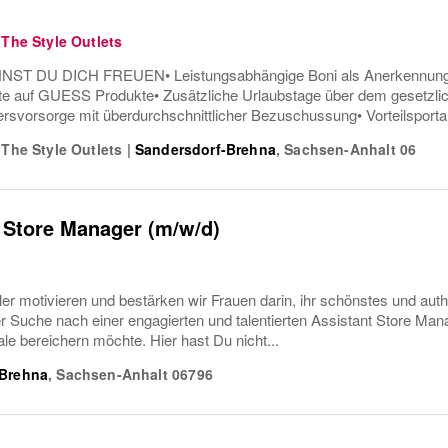
 The Style Outlets
T DU DICH FREUEN• Leistungsabhängige Boni als Anerkennung für
te auf GUESS Produkte• Zusätzliche Urlaubstage über dem gesetzlic
ersvorsorge mit überdurchschnittlicher Bezuschussung• Vorteilsportal 
 The Style Outlets
|
Sandersdorf-Brehna
,
Sachsen-Anhalt
06
 Store Manager (m/w/d)
er motivieren und bestärken wir Frauen darin, ihr schönstes und auth
er Suche nach einer engagierten und talentierten Assistant Store Manager
iale bereichern möchte. Hier hast Du nicht...
-Brehna
,
Sachsen-Anhalt
06796