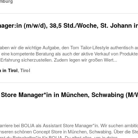
mburg
ager:in (m/w/d), 38,5 Std./Woche, St. Johann in
ben wir die wichtige Aufgabe, den Tom Tailor-Lifestyle authentisch
eine kompetente Beratung als auch der aktive Verkauf von Produkten.
-Erfahrung sicherzustellen. Zudem legen wir großen Wert...
 in Tirol
,
Tirol
t Store Manager*in in München, Schwabing (M/
arriere bei BOLIA als Assistant Store Manager*in. Wir suchen ambitio
nseren schönen Concept Store in München, Schwabing. Über die Stel
st du Botschafter*in für BOLIA. Du gibst alles, um in deine...