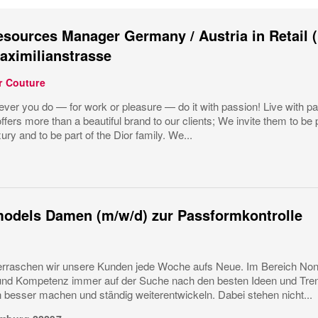
ources Manager Germany / Austria in Retail (
aximilianstrasse
r Couture
ver you do — for work or pleasure — do it with passion! Live with pa
ffers more than a beautiful brand to our clients; We invite them to be p
ury and to be part of the Dior family. We...
odels Damen (m/w/d) zur Passformkontrolle
erraschen wir unsere Kunden jede Woche aufs Neue. Im Bereich Non-Fo
und Kompetenz immer auf der Suche nach den besten Ideen und Tren
 besser machen und ständig weiterentwickeln. Dabei stehen nicht...