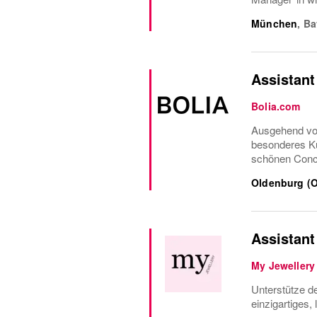
München
,
Ba
Assistant
Bolia.com
Ausgehend von
besonderes Ku
schönen Conce
Oldenburg (O
Assistant
My Jewellery
Unterstütze d
einzigartiges,