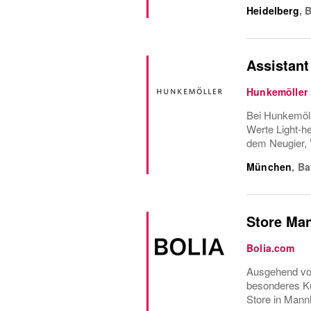
Heidelberg
,
B
Assistant
Hunkemöller
Bei Hunkemöll
Werte Light-he
dem Neugier, 
München
,
Ba
Store Ma
Bolia.com
Ausgehend von
besonderes Ku
Store in Mannh