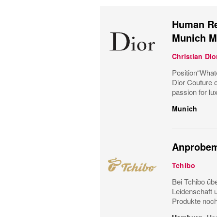
Human Res
Munich M
Christian Dio
Position“Whate
Dior Couture o
passion for lux
Munich
Anprobem
Tchibo
Bei Tchibo üb
Leidenschaft 
Produkte noch