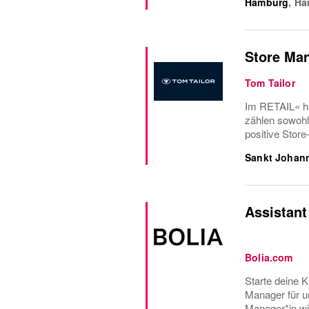
Hamburg
,
Ha
Store Man
Tom Tailor
Im RETAIL« ha
zählen sowohl 
positive Store
Sankt Johann
Assistan
Bolia.com
Starte deine K
Manager für u
Manager*in wir