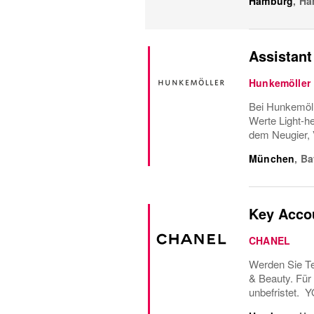
Hamburg
,
Ha
Assistant
Hunkemöller
Bei Hunkemöll
Werte Light-he
dem Neugier, 
München
,
Ba
Key Accou
CHANEL
Werden Sie Te
& Beauty. Für
unbefristet. 