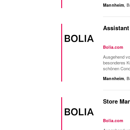
Mannheim
,
B
Assistan
Bolia.com
Ausgehend von
besonderes Ku
schönen Conce
Mannheim
,
B
Store Ma
Bolia.com