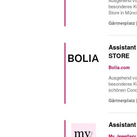
Ausgehend von
besonderes Ku
Store in Münch
Gärtnerplatz
Assistant
STORE
Bolia.com
Ausgehend von
besonderes Ku
schönen Conce
Gärtnerplatz
Assistant
My Jewellery