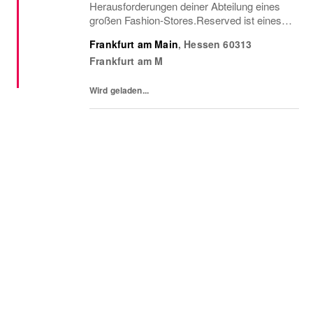
Herausforderungen deiner Abteilung eines
großen Fashion-Stores.Reserved ist eines
der am schnellsten wachsenden Fashion-
Frankfurt am Main
,
Hessen
60313
Unternehmen. Wir kombinieren die neuesten
Frankfurt am M
Modetrends mit...
Wird geladen...