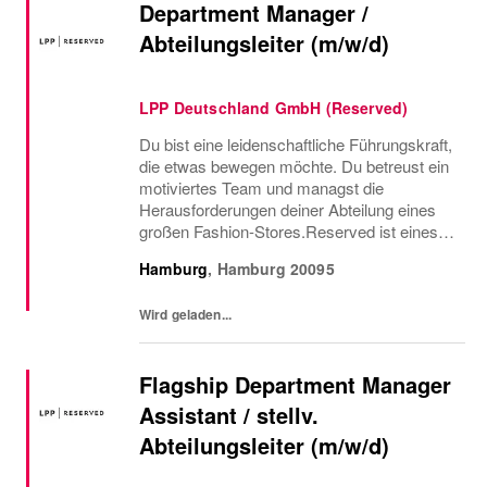
Department Manager /
Abteilungsleiter (m/w/d)
LPP Deutschland GmbH (Reserved)
Du bist eine leidenschaftliche Führungskraft,
die etwas bewegen möchte. Du betreust ein
motiviertes Team und managst die
Herausforderungen deiner Abteilung eines
großen Fashion-Stores.Reserved ist eines
der am schnellsten wachsenden Fashion-
Hamburg
,
Hamburg
20095
Unternehmen. Wir kombinieren die neuesten
Modetrends mit...
Wird geladen...
Flagship Department Manager
Assistant / stellv.
Abteilungsleiter (m/w/d)