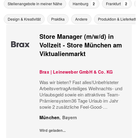
Stellenangebote in meiner Nähe
Hamburg
2
Frankfurt
2
Design & Kreativität
Praktika
Andere
Produktion & Lieferkette
Store Manager (m/w/d) in
Vollzeit - Store München am
Viktualienmarkt
Brax | Leineweber GmbH & Co. KG
Was wir bieten? Fast alles!Unbefristeter
ArbeitsvertragAnteiliges Weihnachts- und
Urlaubsgeld sowie ein attraktives Team-
Prämiensystem36 Tage Urlaub im Jahr
sowie 2 zusätzliche Feel-Good-
UrlaubstageMonatliche
München
,
Bayern
Personaleinsatzplanung und eine
minutengenaue ArbeitszeiterfassungBis zu
Wird geladen...
60%...