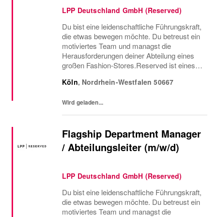
LPP Deutschland GmbH (Reserved)
Du bist eine leidenschaftliche Führungskraft,
die etwas bewegen möchte. Du betreust ein
motiviertes Team und managst die
Herausforderungen deiner Abteilung eines
großen Fashion-Stores.Reserved ist eines
der am schnellsten wachsenden Fashion-
Köln
,
Nordrhein-Westfalen
50667
Unternehmen. Wir kombinieren die neuesten
Modetrends mit...
Wird geladen...
Flagship Department Manager
/ Abteilungsleiter (m/w/d)
LPP Deutschland GmbH (Reserved)
Du bist eine leidenschaftliche Führungskraft,
die etwas bewegen möchte. Du betreust ein
motiviertes Team und managst die