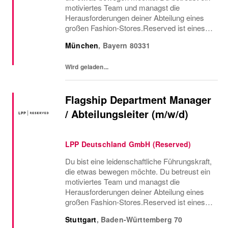
motiviertes Team und managst die
Herausforderungen deiner Abteilung eines
großen Fashion-Stores.Reserved ist eines
der am schnellsten wachsenden Fashion-
München
,
Bayern
80331
Unternehmen. Wir kombinieren die neuesten
Modetrends mit...
Wird geladen...
Flagship Department Manager
/ Abteilungsleiter (m/w/d)
LPP Deutschland GmbH (Reserved)
Du bist eine leidenschaftliche Führungskraft,
die etwas bewegen möchte. Du betreust ein
motiviertes Team und managst die
Herausforderungen deiner Abteilung eines
großen Fashion-Stores.Reserved ist eines
der am schnellsten wachsenden Fashion-
Stuttgart
,
Baden-Württemberg
70
Unternehmen. Wir kombinieren die neuesten