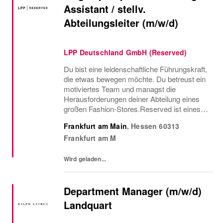
Assistant / stellv.
Abteilungsleiter (m/w/d)
LPP Deutschland GmbH (Reserved)
Du bist eine leidenschaftliche Führungskraft,
die etwas bewegen möchte. Du betreust ein
motiviertes Team und managst die
Herausforderungen deiner Abteilung eines
großen Fashion-Stores.Reserved ist eines
der am schnellsten wachsenden Fashion-
Frankfurt am Main
,
Hessen
60313
Unternehmen. Wir kombinieren die neuesten
Frankfurt am M
Modetrends mit...
Wird geladen...
Department Manager (m/w/d)
Landquart