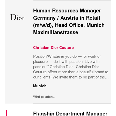
Human Resources Manager
Germany / Austria in Retail
(m/w/d), Head Office, Munich
Maximilianstrasse
Christian Dior Couture
Position“Whatever you do — for work or
pleasure — do it with passion! Live with
passion!” Christian Dior Christian Dior
Couture offers more than a beautiful brand to
our clients; We invite them to be part of the
heritage, to share our passion for luxury and
Munich
to be part of the Dior family. We...
Wird geladen...
Flagship Department Manager