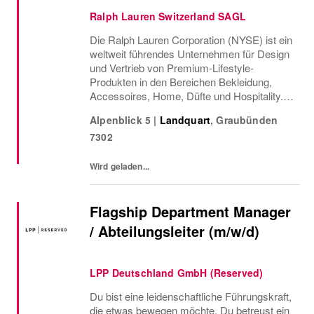
Ralph Lauren Switzerland SAGL
Die Ralph Lauren Corporation (NYSE) ist ein
weltweit führendes Unternehmen für Design
und Vertrieb von Premium-Lifestyle-
Produkten in den Bereichen Bekleidung,
Accessoires, Home, Düfte und Hospitality.
Seit über 50 Jahren haben sich der Ruf und
Alpenblick 5
|
Landquart
,
Graubünden
das unverwechselbare Image von Ralph
7302
Lauren über...
Wird geladen...
Flagship Department Manager
/ Abteilungsleiter (m/w/d)
LPP Deutschland GmbH (Reserved)
Du bist eine leidenschaftliche Führungskraft,
die etwas bewegen möchte. Du betreust ein