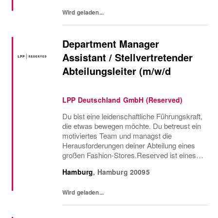
Modetrends mit...
Wird geladen...
Department Manager
Assistant / Stellvertretender
Abteilungsleiter (m/w/d
LPP Deutschland GmbH (Reserved)
Du bist eine leidenschaftliche Führungskraft,
die etwas bewegen möchte. Du betreust ein
motiviertes Team und managst die
Herausforderungen deiner Abteilung eines
großen Fashion-Stores.Reserved ist eines
der am schnellsten wachsenden Fashion-
Hamburg
,
Hamburg
20095
Unternehmen. Wir kombinieren die neuesten
Modetrends mit...
Wird geladen...