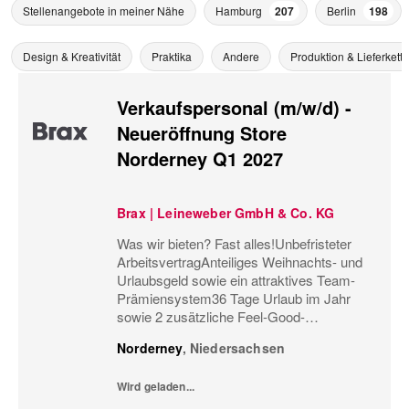
Stellenangebote in meiner Nähe
Hamburg
207
Berlin
198
Design & Kreativität
Praktika
Andere
Produktion & Lieferkette
Verkaufspersonal (m/w/d) -
Neueröffnung Store
Norderney Q1 2027
Brax | Leineweber GmbH & Co. KG
Was wir bieten? Fast alles!Unbefristeter
ArbeitsvertragAnteiliges Weihnachts- und
Urlaubsgeld sowie ein attraktives Team-
Prämiensystem36 Tage Urlaub im Jahr
sowie 2 zusätzliche Feel-Good-
UrlaubstageMonatliche
Norderney
,
Niedersachsen
Personaleinsatzplanung und eine
minutengenaue ÜberstundenerfassungBis
Wird geladen...
zu 60%...