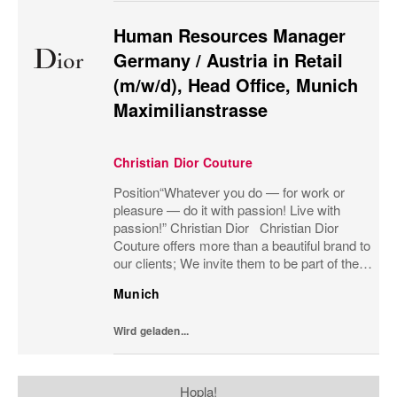
Human Resources Manager
Germany / Austria in Retail
(m/w/d), Head Office, Munich
Maximilianstrasse
Christian Dior Couture
Position“Whatever you do — for work or
pleasure — do it with passion! Live with
passion!” Christian Dior Christian Dior
Couture offers more than a beautiful brand to
our clients; We invite them to be part of the
heritage, to share our passion for luxury and
Munich
to be part of the Dior family. We...
Wird geladen...
Hopla!