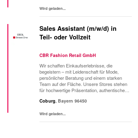
und CECIL Teams und...
Wird geladen...
Sales Assistant (m/w/d) in
Teil- oder Vollzeit
CBR Fashion Retail GmbH
Wir schaffen Einkaufserlebnisse, die
begeistern – mit Leidenschaft für Mode,
persönlicher Beratung und einem starken
Team auf der Fläche. Unsere Stores stehen
für hochwertige Präsentation, authentischen
Service und echte Nähe zu unseren
Coburg
,
Bayern
96450
Kundinnen.Werde Teil unseres Street One
und CECIL Teams und...
Wird geladen...