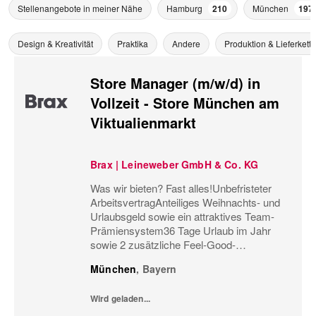
Stellenangebote in meiner Nähe
Hamburg
210
München
197
Design & Kreativität
Praktika
Andere
Produktion & Lieferkette
Store Manager (m/w/d) in
Vollzeit - Store München am
Viktualienmarkt
Brax | Leineweber GmbH & Co. KG
Was wir bieten? Fast alles!Unbefristeter
ArbeitsvertragAnteiliges Weihnachts- und
Urlaubsgeld sowie ein attraktives Team-
Prämiensystem36 Tage Urlaub im Jahr
sowie 2 zusätzliche Feel-Good-
UrlaubstageMonatliche
München
,
Bayern
Personaleinsatzplanung und eine
minutengenaue ArbeitszeiterfassungBis zu
Wird geladen...
60%...