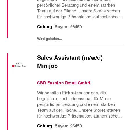
persönlicher Beratung und einem starken
Team auf der Fläche. Unsere Stores stehen
für hochwertige Präsentation, authentischen
Service und echte Nähe zu unseren
Coburg
,
Bayern
96450
Kundinnen.Werde Teil unseres Street One
und CECIL Teams und...
Wird geladen...
Sales Assistant (m/w/d)
Minijob
CBR Fashion Retail GmbH
Wir schaffen Einkaufserlebnisse, die
begeistern – mit Leidenschaft für Mode,
persönlicher Beratung und einem starken
Team auf der Fläche. Unsere Stores stehen
für hochwertige Präsentation, authentischen
Service und echte Nähe zu unseren
Coburg
,
Bayern
96450
Kundinnen.Werde Teil unseres Street One