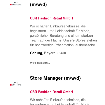
(m/w/d)
CBR Fashion Retail GmbH
Wir schaffen Einkaufserlebnisse, die
begeistern – mit Leidenschaft für Mode,
persönlicher Beratung und einem starken
Team auf der Fläche. Unsere Stores stehen
für hochwertige Präsentation, authentischen
Service und echte Nähe zu unseren
Coburg
,
Bayern
96450
Kundinnen.Werde Teil unseres Street One
und CECIL Teams und...
Wird geladen...
Store Manager (m/w/d)
CBR Fashion Retail GmbH
Wir schaffen Einkaufserlebnisse, die
begeistern – mit Leidenschaft für Mode,