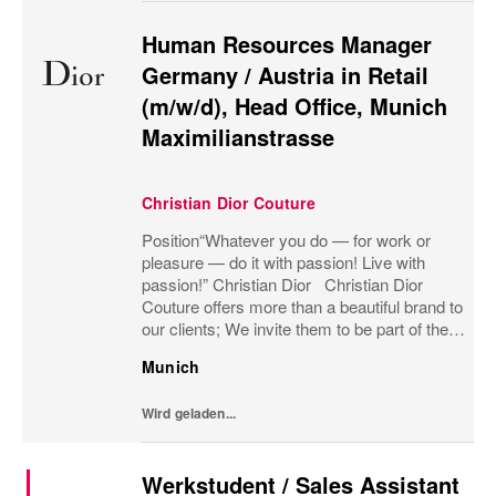
Human Resources Manager
Germany / Austria in Retail
(m/w/d), Head Office, Munich
Maximilianstrasse
Christian Dior Couture
Position“Whatever you do — for work or
pleasure — do it with passion! Live with
passion!” Christian Dior Christian Dior
Couture offers more than a beautiful brand to
our clients; We invite them to be part of the
heritage, to share our passion for luxury and
Munich
to be part of the Dior family. We...
Wird geladen...
Werkstudent / Sales Assistant