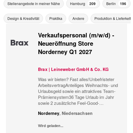
Stellenangebote in meiner Nähe
Hamburg
209
Berlin
196
Design & Kreativität
Praktika
Andere
Produktion & Lieferkette
Verkaufspersonal (m/w/d) -
Neueröffnung Store
Norderney Q1 2027
Brax | Leineweber GmbH & Co. KG
Was wir bieten? Fast alles!Unbefristeter
ArbeitsvertragAnteiliges Weihnachts- und
Urlaubsgeld sowie ein attraktives Team-
Prämiensystem36 Tage Urlaub im Jahr
sowie 2 zusätzliche Feel-Good-
UrlaubstageMonatliche
Norderney
,
Niedersachsen
Personaleinsatzplanung und eine
minutengenaue ÜberstundenerfassungBis
Wird geladen...
zu 60%...