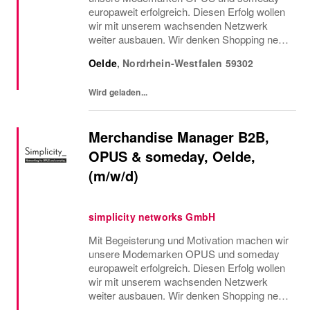
europaweit erfolgreich. Diesen Erfolg wollen
wir mit unserem wachsenden Netzwerk
weiter ausbauen. Wir denken Shopping neu.
Wir haben große Ziele und arbeiten im
Oelde
,
Nordrhein-Westfalen
59302
Detail.Im B2B Sales stehen die
Zusammenarbeit mit unseren...
Wird geladen...
Merchandise Manager B2B,
OPUS & someday, Oelde,
(m/w/d)
simplicity networks GmbH
Mit Begeisterung und Motivation machen wir
unsere Modemarken OPUS und someday
europaweit erfolgreich. Diesen Erfolg wollen
wir mit unserem wachsenden Netzwerk
weiter ausbauen. Wir denken Shopping neu.
Wir haben große Ziele und arbeiten im