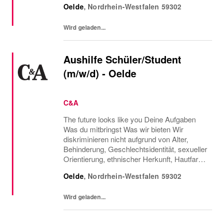
Oelde
,
Nordrhein-Westfalen
59302
Detail. Im Sales stehen die Zusammenarbeit
mit unseren...
Wird geladen...
Aushilfe Schüler/Student
(m/w/d) - Oelde
C&A
The future looks like you Deine Aufgaben
Was du mitbringst Was wir bieten Wir
diskriminieren nicht aufgrund von Alter,
Behinderung, Geschlechtsidentität, sexueller
Orientierung, ethnischer Herkunft, Hautfarbe,
Religion oder Weltanschauung, Elternschaft
Oelde
,
Nordrhein-Westfalen
59302
oder Familienstand oder einer anderen
geschü...
Wird geladen...