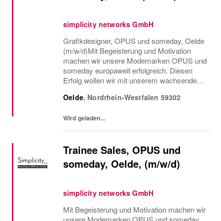
simplicity networks GmbH
Grafikdesigner, OPUS und someday, Oelde
(m/w/d)Mit Begeisterung und Motivation
machen wir unsere Modemarken OPUS und
someday europaweit erfolgreich. Diesen
Erfolg wollen wir mit unserem wachsenden
Netzwerk weiter ausbauen. Wir denken
Oelde
,
Nordrhein-Westfalen
59302
Shopping neu. Wir haben große Ziele und
arbeiten im...
Wird geladen...
Trainee Sales, OPUS und
someday, Oelde, (m/w/d)
simplicity networks GmbH
Mit Begeisterung und Motivation machen wir
unsere Modemarken OPUS und someday