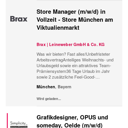
Store Manager (m/w/d) in
Vollzeit - Store München am
Viktualienmarkt
Brax | Leineweber GmbH & Co. KG
Was wir bieten? Fast alles!Unbefristeter
ArbeitsvertragAnteiliges Weihnachts- und
Urlaubsgeld sowie ein attraktives Team-
Prämiensystem36 Tage Urlaub im Jahr
sowie 2 zusätzliche Feel-Good-
UrlaubstageMonatliche
München
,
Bayern
Personaleinsatzplanung und eine
minutengenaue ArbeitszeiterfassungBis zu
Wird geladen...
60%...
Grafikdesigner, OPUS und
someday, Oelde (m/w/d)