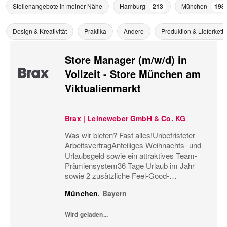
Stellenangebote in meiner Nähe
Hamburg
213
München
198
Design & Kreativität
Praktika
Andere
Produktion & Lieferkette
Store Manager (m/w/d) in
Vollzeit - Store München am
Viktualienmarkt
Brax | Leineweber GmbH & Co. KG
Was wir bieten? Fast alles!Unbefristeter
ArbeitsvertragAnteiliges Weihnachts- und
Urlaubsgeld sowie ein attraktives Team-
Prämiensystem36 Tage Urlaub im Jahr
sowie 2 zusätzliche Feel-Good-
UrlaubstageMonatliche
München
,
Bayern
Personaleinsatzplanung und eine
minutengenaue ArbeitszeiterfassungBis zu
Wird geladen...
60%...