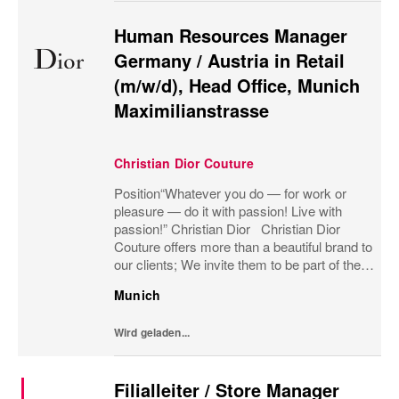
Human Resources Manager
Germany / Austria in Retail
(m/w/d), Head Office, Munich
Maximilianstrasse
Christian Dior Couture
Position“Whatever you do — for work or
pleasure — do it with passion! Live with
passion!” Christian Dior Christian Dior
Couture offers more than a beautiful brand to
our clients; We invite them to be part of the
heritage, to share our passion for luxury and
Munich
to be part of the Dior family. We...
Wird geladen...
Filialleiter / Store Manager