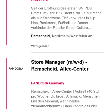
Seit der Eröffnung des ersten SNIPES
Stores im Jahr 1998 steht SNIPES für mehr
als nur Streetwear. Tief verwurzelt in Hip-
Hop, Basketball, Fußball und Dance
verbindet der Retailer Street Culture,
Community und Fashion. Mit über 800
Remscheid
,
Nordrhein-Westfalen
42
Stores in Europa und den USA sowie dem
Onlineshop bietet SNIPES...
Wird geladen...
Store Manager (m/w/d) -
Remscheid, Allee-Center
PANDORA Germany
Remscheid | Allee-Center | Vollzeit (40 Std.
pro Woche) Du liebst Schmuck, Menschen
und den Moment, wenn beides
zusammenkommt? Dann könnte das hier