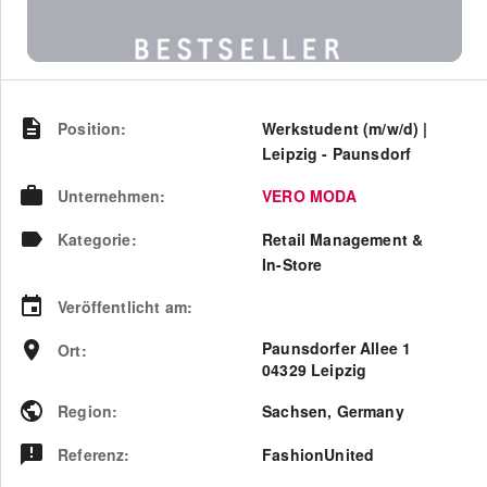
Position
:
Werkstudent (m/w/d) |
Leipzig - Paunsdorf
Unternehmen
:
VERO MODA
Kategorie
:
Retail Management &
In-Store
Veröffentlicht am
:
Paunsdorfer Allee 1
Ort
:
04329 Leipzig
Region
:
Sachsen
,
Germany
Referenz
:
FashionUnited