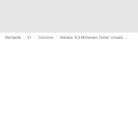
Startseite
V1
Columns
Alibaba: 9,3 Milliarden Dollar Umsatz an einem Tag