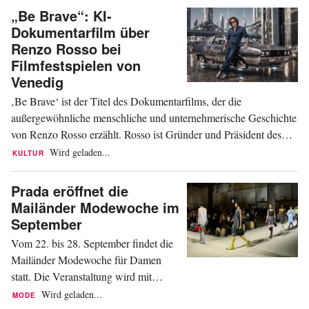
Management, bekannt gegeben. Die
„Be Brave“: KI-
Vereinbarung wird den Ausbau der
Dokumentarfilm über
Engineering- und KI-
Renzo Rosso bei
Forschungskapazitäten von Callimacus
Filmfestspielen von
unterstützen. Dies beschleunigt die...
Venedig
‚Be Brave‘ ist der Titel des Dokumentarfilms, der die
außergewöhnliche menschliche und unternehmerische Geschichte
von Renzo Rosso erzählt. Rosso ist Gründer und Präsident des
italienischen Modekonzerns OTB Group (OTB) und eine der
Wird geladen...
KULTUR
visionärsten Persönlichkeiten der internationalen Mode und
Kommunikation. So steht es auf der Website der Biennale...
Prada eröffnet die
Mailänder Modewoche im
September
Vom 22. bis 28. September findet die
Mailänder Modewoche für Damen
statt. Die Veranstaltung wird mit
Unterstützung des Ministeriums für
Wird geladen...
MODE