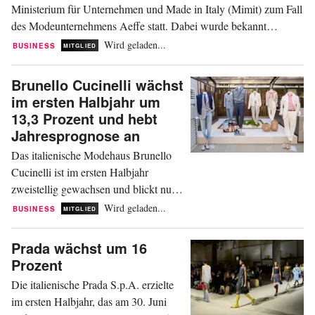
Ministerium für Unternehmen und Made in Italy (Mimit) zum Fall
des Modeunternehmens Aeffe statt. Dabei wurde bekannt
gegeben, dass die Familie Ferretti, die derzeitige Eigentümerin der
Wird geladen...
BUSINESS
MITGLIED
Gruppe, ein verbindliches Angebot zur Sanierung des
Unternehmens vorgelegt hat. Dieses wurde gemeinsam mit...
Brunello Cucinelli wächst
im ersten Halbjahr um
13,3 Prozent und hebt
Jahresprognose an
Das italienische Modehaus Brunello
Cucinelli ist im ersten Halbjahr
zweistellig gewachsen und blickt nun
optimistischer auf das Gesamtjahr. Der
Wird geladen...
BUSINESS
MITGLIED
Umsatz stieg in den sechs Monaten bis
zum 30. Juni auf 749,4 Millionen
Prada wächst um 16
Euro. Währungsbereinigt entspricht
Prozent
das einem Wachstum von 13,3
Die italienische Prada S.p.A. erzielte
Prozent, zu aktuellen Wechselkursen
im ersten Halbjahr, das am 30. Juni
von 9,5 Prozent, teilte Brunello...