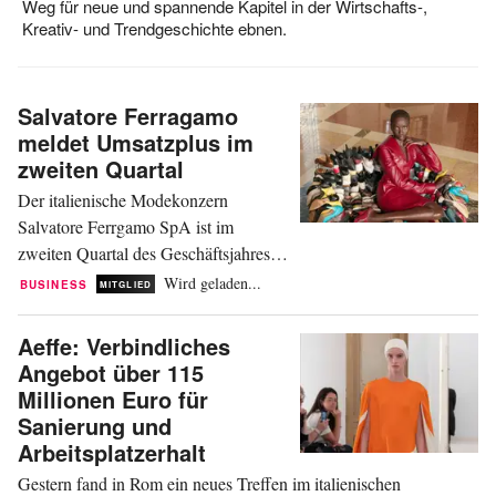
Weg für neue und spannende Kapitel in der Wirtschafts-,
Kreativ- und Trendgeschichte ebnen.
Salvatore Ferragamo
meldet Umsatzplus im
zweiten Quartal
Der italienische Modekonzern
Salvatore Ferrgamo SpA ist im
zweiten Quartal des Geschäftsjahres
2026 auf den Wachstumskurs
Wird geladen...
BUSINESS
MITGLIED
zurückgekehrt. Laut einer am
Montagabend veröffentlichten
Aeffe: Verbindliches
Mitteilung belief sich der
Angebot über 115
Konzernumsatz im Zeitraum von April
Millionen Euro für
bis Juni auf 259 Millionen Euro.
Sanierung und
Damit übertraf er das Niveau des
Arbeitsplatzerhalt
Vorjahreszeitraums um 2,4 Prozent....
Gestern fand in Rom ein neues Treffen im italienischen