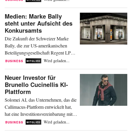
Prozent oder rund 35 Millionen Euro
gegenüber dem Vorjahreszeitraum. Zu
Medien: Marke Bally
konstanten Wechselkursen betrug das
steht unter Aufsicht des
Minus 11,6 Prozent, auf vergleichbarer
Konkursamts
Basis 8,8 Prozent. Letztere Zahl
Die Zukunft der Schweizer Marke
berücksichtigt die...
Bally, die zur US-amerikanischen
Beteiligungsgesellschaft Regent LP
gehört, trübt sich weiter ein. Die
Wird geladen...
BUSINESS
MITGLIED
Markenrechte sollen unter die Aufsicht
des Konkursamts Lugano gestellt
Neuer Investor für
worden sein, berichten verschiedene
Brunello Cucinellis KI-
Medien unter Berufung auf die
Plattform
Schweizer Tageszeitung La Regione.
Solomei AI, das Unternehmen, das die
Zuvor hatte das Bezirksgericht
Callimacus-Plattform entwickelt hat,
Lugano...
hat eine Investitionsvereinbarung mit
Salesforce, einem Technologieanbieter
Wird geladen...
BUSINESS
MITGLIED
für Customer Relationship