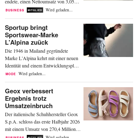
endete, einen Nettoumsatz von 3,05
Milliarden Euro. Zu konstanten
Wird geladen...
BUSINESS
MITGLIED
Wechselkursen entspricht das einem
Wachstum von 16 Prozent, zu
Sportup bringt
tatsächlichen Wechselkursen von elf
Sportswear-Marke
Prozent. Organisch, also ohne den
L'Alpina zuück
Beitrag von Versace und zu konstanten
Die 1946 in Mailand gegründete
Kursen, betrug das Plus fünf...
Marke L'Alpina kehrt mit einer neuen
Identität und einem Entwicklungsplan
auf den Markt zurück. Geleitet wird
Wird geladen...
MODE
dieser vom italienischen Schuh- und
Bekleidungsunternehmen Sportup,
Geox verbessert
welches die Marke 2025 erworben hat,
Ergebnis trotz
um sie im Outdoor-Bereich und in der
Umsatzeinbruch
zeitgenössischen Mode neu zu
Der italienische Schuhhersteller Geox
positionieren. Das Projekt zielt...
S.p.A. schloss das erste Halbjahr 2026
mit einem Umsatz von 270,4 Millionen
Euro ab, ein Rückgang von 11,4
Wird geladen...
BUSINESS
MITGLIED