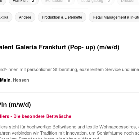
he
Frankfurt
2
Montabaur
0
Ludwigsburg
0
Dresden
Ober-Ramstadt
0
ktika
Andere
Produktion & Lieferkette
Retail Management & In-St
alent Galeria Frankfurt (Pop- up) (m/w/d)
nd/-innen mit persönlicher Stilberatung, exzellentem Service und ei
 Main
,
Hessen
/in (m/w/d)
iers - Die besondere Bettwäsche
ers steht für hochwertige Bettwäsche und textile Wohnaccessoires, 
ahren verbinden wir Tradition mit Innovation, um Schlafräume noch s
 Premium-Bettwäsche legen wir nicht nur Wert auf...