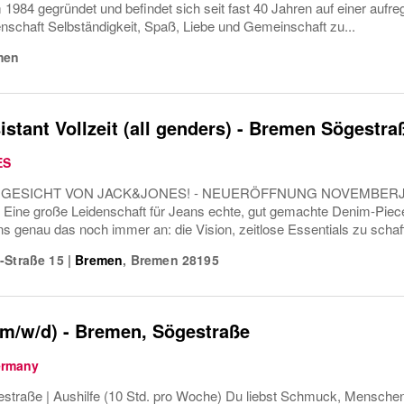
 1984 gegründet und befindet sich seit fast 40 Jahren auf einer auf
enschaft Selbständigkeit, Spaß, Liebe und Gemeinschaft zu...
men
istant Vollzeit (all genders) - Bremen Sögestra
ES
GESICHT VON JACK&JONES! - NEUERÖFFNUNG NOVEMBERJAC
. Eine große Leidenschaft für Jeans echte, gut gemachte Denim-Piece
uns genau das noch immer an: die Vision, zeitlose Essentials zu schaf
-Straße 15
|
Bremen
,
Bremen
28195
(m/w/d) - Bremen, Sögestraße
rmany
straße | Aushilfe (10 Std. pro Woche) Du liebst Schmuck, Mensch