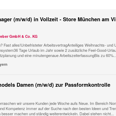
ager (m/w/d) in Vollzeit - Store München am V
weber GmbH & Co. KG
? Fast alles!Unbefristeter ArbeitsvertragAnteiliges Weihnachts- und U
ystem36 Tage Urlaub im Jahr sowie 2 zusätzliche Feel-Good-Urla
tzplanung und eine minutengenaue ArbeitszeiterfassungBis zu 60%..
yern
odels Damen (m/w/d) zur Passformkontrolle
erraschen wir unsere Kunden jede Woche aufs Neue. Im Bereich Non-Fo
und Kompetenz immer auf der Suche nach den besten Ideen und Tren
 besser machen und ständig weiterentwickeln. Dabei stehen nicht...