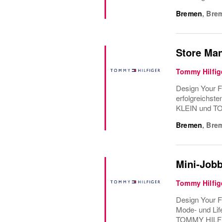
Bremen
,
Bre
Store Man
Tommy Hilfig
Design Your F
erfolgreichst
KLEIN und TO
Bremen
,
Bre
Mini-Jobb
Tommy Hilfig
Design Your F
Mode- und Lif
TOMMY HILFIG