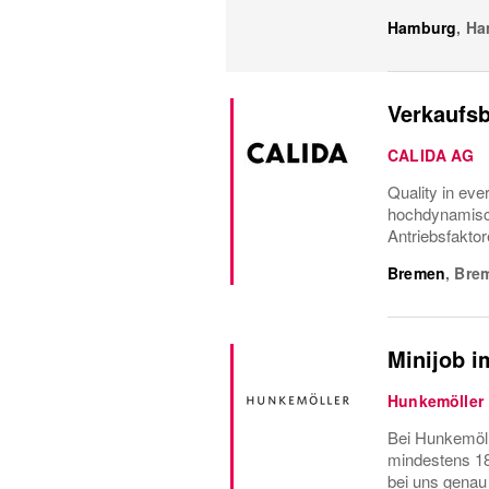
Hamburg
,
Ha
Verkaufsb
CALIDA AG
Quality in eve
hochdynamische
Antriebsfaktor
Bremen
,
Bre
Minijob i
Hunkemöller
Bei Hunkemölle
mindestens 18 
bei uns genau 