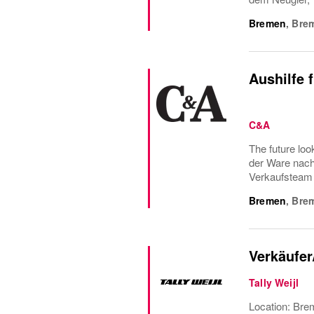
Bremen
,
Bre
Aushilfe 
C&A
The future lo
der Ware nach
Verkaufsteam 
Bremen
,
Bre
Verkäufer
Tally Weijl
Location: Bre