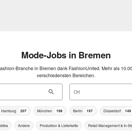
Mode-Jobs in Bremen
ashion-Branche in Bremen dank FashionUnited. Mehr als 10.000
verschiedensten Bereichen.
Ort
Hamburg
207
München
198
Berlin
197
Düsseldorf
149
ktika
Andere
Produktion & Lieferkette
Retail Management & In-St