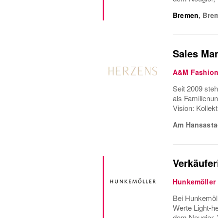
Bremen
,
Bre
Sales Man
A&M Fashion
Seit 2009 ste
als Familienun
Vision: Kollek
Am Hansasta
Verkäuferi
Hunkemöller
Bei Hunkemöll
Werte Light-he
dem Neugier, 