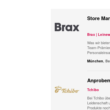
Store Man
Brax | Leine
Was wir bieten
Team-Prämiens
Personaleinsa
München
,
Ba
Anprobem
Tchibo
Bei Tchibo üb
Leidenschaft 
Produkte noch