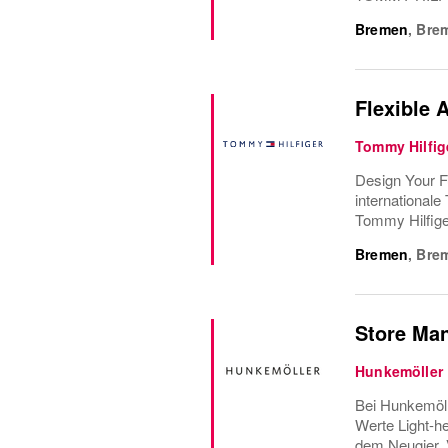
Bremen
,
Bre
Flexible 
Tommy Hilfig
Design Your F
internationale
Tommy Hilfiger
Bremen
,
Bre
Store Man
Hunkemöller
Bei Hunkemöll
Werte Light-he
dem Neugier, 