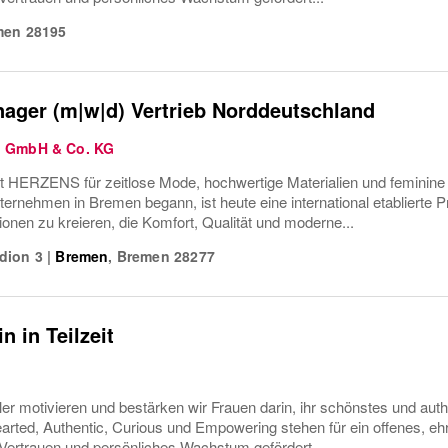
men
28195
ager (m|w|d) Vertrieb Norddeutschland
 GmbH & Co. KG
ht HERZENS für zeitlose Mode, hochwertige Materialien und feminine
ternehmen in Bremen begann, ist heute eine international etablierte
tionen zu kreieren, die Komfort, Qualität und moderne...
dion 3
|
Bremen
,
Bremen
28277
n in Teilzeit
er motivieren und bestärken wir Frauen darin, ihr schönstes und auth
arted, Authentic, Curious und Empowering stehen für ein offenes, ehrl
Vertrauen und persönliches Wachstum gefördert...