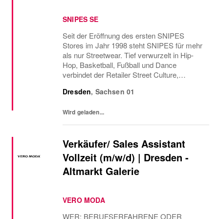
SNIPES SE
Seit der Eröffnung des ersten SNIPES
Stores im Jahr 1998 steht SNIPES für mehr
als nur Streetwear. Tief verwurzelt in Hip-
Hop, Basketball, Fußball und Dance
verbindet der Retailer Street Culture,
Community und Fashion. Mit über 800
Dresden
,
Sachsen
01
Stores in Europa und den USA sowie dem
Onlineshop bietet SNIPES...
Wird geladen...
Verkäufer/ Sales Assistant
Vollzeit (m/w/d) | Dresden -
Altmarkt Galerie
VERO MODA
WER: BERUFSERFAHRENE ODER