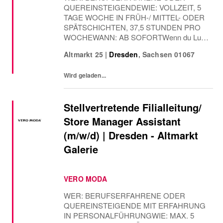
QUEREINSTEIGENDEWIE: VOLLZEIT, 5
TAGE WOCHE IN FRÜH-/ MITTEL- ODER
SPÄTSCHICHTEN, 37,5 STUNDEN PRO
WOCHEWANN: AB SOFORTWenn du Lust
auf einen Job mit Sinn, Verantwortung und
Altmarkt 25
|
Dresden
,
Sachsen
01067
echter Teamkultur hast, dann bist du bei
Vero Moda genau richtig.Deine Leidenschaft
Wird geladen...
wirkt...
Stellvertretende Filialleitung/
Store Manager Assistant
(m/w/d) | Dresden - Altmarkt
Galerie
VERO MODA
WER: BERUFSERFAHRENE ODER
QUEREINSTEIGENDE MIT ERFAHRUNG
IN PERSONALFÜHRUNGWIE: MAX. 5