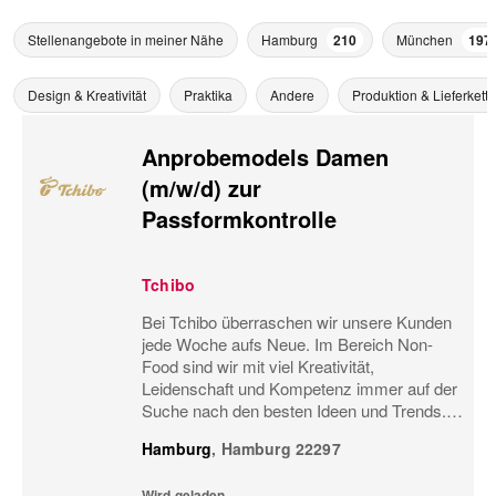
Stellenangebote in meiner Nähe
Hamburg
210
München
197
Design & Kreativität
Praktika
Andere
Produktion & Lieferkette
Anprobemodels Damen
(m/w/d) zur
Passformkontrolle
Tchibo
Bei Tchibo überraschen wir unsere Kunden
jede Woche aufs Neue. Im Bereich Non-
Food sind wir mit viel Kreativität,
Leidenschaft und Kompetenz immer auf der
Suche nach den besten Ideen und Trends.
Nur so können wir gute Produkte noch
Hamburg
,
Hamburg
22297
besser machen und ständig
weiterentwickeln. Dabei stehen nicht...
Wird geladen...