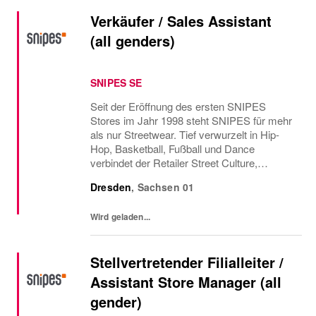
Verkäufer / Sales Assistant
(all genders)
SNIPES SE
Seit der Eröffnung des ersten SNIPES
Stores im Jahr 1998 steht SNIPES für mehr
als nur Streetwear. Tief verwurzelt in Hip-
Hop, Basketball, Fußball und Dance
verbindet der Retailer Street Culture,
Community und Fashion. Mit über 800
Dresden
,
Sachsen
01
Stores in Europa und den USA sowie dem
Onlineshop bietet SNIPES...
Wird geladen...
Stellvertretender Filialleiter /
Assistant Store Manager (all
gender)