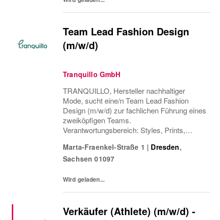
Team Lead Fashion Design
(m/w/d)
Tranquillo GmbH
TRANQUILLO, Hersteller nachhaltiger
Mode, sucht eine/n Team Lead Fashion
Design (m/w/d) zur fachlichen Führung eines
zweiköpfigen Teams.
Verantwortungsbereich: Styles, Prints,
Kollektionsentwicklung. Unbefristete
Marta-Fraenkel-Straße 1
|
Dresden
,
Festanstellung, ortsunabhängig mit 100 %
Sachsen
01097
Homeoffice-Option.
Wird geladen...
Verkäufer (Athlete) (m/w/d) -