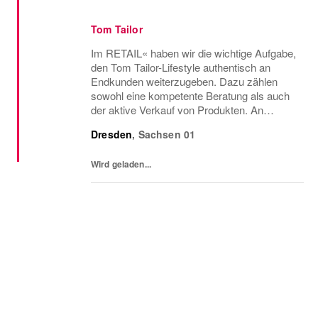
Tom Tailor
Im RETAIL« haben wir die wichtige Aufgabe,
den Tom Tailor-Lifestyle authentisch an
Endkunden weiterzugeben. Dazu zählen
sowohl eine kompetente Beratung als auch
der aktive Verkauf von Produkten. An
oberste Stelle steht, eine positive Store-
Dresden
,
Sachsen
01
Erfahrung sicherzustellen. Zudem legen wir
großen Wert...
Wird geladen...