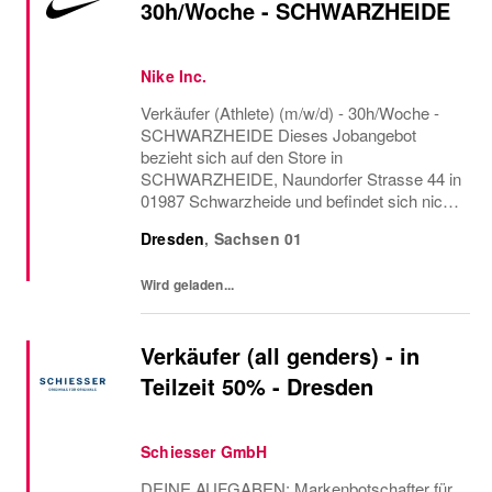
30h/Woche - SCHWARZHEIDE
Nike Inc.
Verkäufer (Athlete) (m/w/d) - 30h/Woche -
SCHWARZHEIDE Dieses Jobangebot
bezieht sich auf den Store in
SCHWARZHEIDE, Naundorfer Strasse 44 in
01987 Schwarzheide und befindet sich nicht
in Dresden. NIKE, Inc. stattet nicht nur die
Dresden
,
Sachsen
01
besten Sportler der Welt aus – wir entdecken
Potenziale, überwinden...
Wird geladen...
Verkäufer (all genders) - in
Teilzeit 50% - Dresden
Schiesser GmbH
DEINE AUFGABEN: Markenbotschafter für