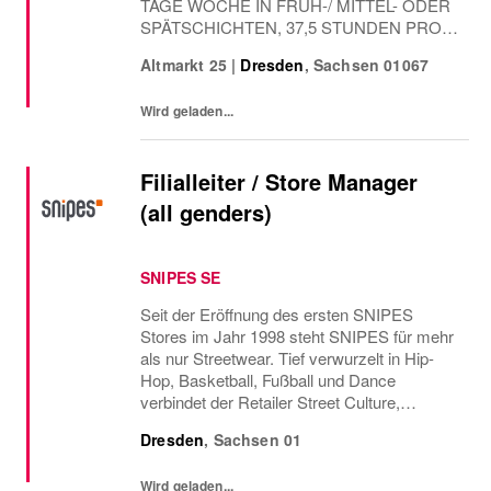
TAGE WOCHE IN FRÜH-/ MITTEL- ODER
SPÄTSCHICHTEN, 37,5 STUNDEN PRO
WOCHEWANN: AB SOFORT Wir suchen
Altmarkt 25
|
Dresden
,
Sachsen
01067
dich mit Empathie, einem kooperativen
Führungsstil und dem nötigen Verständnis
Wird geladen...
für das Business.Du verstehst es,...
Filialleiter / Store Manager
(all genders)
SNIPES SE
Seit der Eröffnung des ersten SNIPES
Stores im Jahr 1998 steht SNIPES für mehr
als nur Streetwear. Tief verwurzelt in Hip-
Hop, Basketball, Fußball und Dance
verbindet der Retailer Street Culture,
Community und Fashion. Mit über 800
Dresden
,
Sachsen
01
Stores in Europa und den USA sowie dem
Onlineshop bietet SNIPES...
Wird geladen...