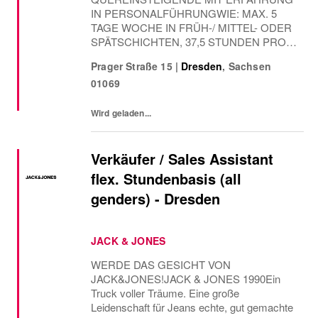
IN PERSONALFÜHRUNGWIE: MAX. 5
TAGE WOCHE IN FRÜH-/ MITTEL- ODER
SPÄTSCHICHTEN, 37,5 STUNDEN PRO
WOCHEWANN: AB SOFORT Wir suchen
Prager Straße 15
|
Dresden
,
Sachsen
dich mit Empathie, einem kooperativen
01069
Führungsstil und dem nötigen Verständnis
für das Business.Du verstehst es,...
Wird geladen...
Verkäufer / Sales Assistant
flex. Stundenbasis (all
genders) - Dresden
JACK & JONES
WERDE DAS GESICHT VON
JACK&JONES!JACK & JONES 1990Ein
Truck voller Träume. Eine große
Leidenschaft für Jeans echte, gut gemachte