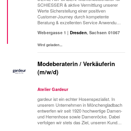
SCHIESSER & aktive Vermittlung unserer
Werte Sicherstellung einer positiven
Customer-Journey durch kompetente
Beratung & exzellenten Service Anwendung
von Cross & Up-Selling Strategien zur
Webergasse 1
|
Dresden
,
Sachsen
01067
Optimierung des Einkaufserlebnisses
Sicherstellung einer attraktiven...
Wird geladen...
Modeberaterin / Verkäuferin
(m/w/d)
Atelier Gardeur
gardeur ist ein echter Hosenspezialist. In
unserem Unternehmen in Mönchengladbach
entwerfen wir seit 1920 hochwertige Damen-
und Herrenhose sowie Damenröcke. Dabei
verfolgen wir stets das Ziel, unseren Kunden
nachhaltige Produkte von höchster Qualität