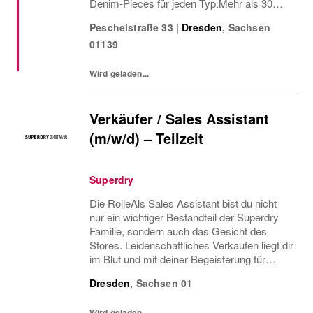
Denim-Pieces für jeden Typ.Mehr als 30
Jahre später treibt uns genau das noch
Peschelstraße 33
|
Dresden
,
Sachsen
immer an: die Vision, zeitlose Essentials zu
01139
schaffen ganz ohne Fashion-Drama.Ein Ort,
an...
Wird geladen...
Verkäufer / Sales Assistant
(m/w/d) – Teilzeit
Superdry
Die RolleAls Sales Assistant bist du nicht
nur ein wichtiger Bestandteil der Superdry
Familie, sondern auch das Gesicht des
Stores. Leidenschaftliches Verkaufen liegt dir
im Blut und mit deiner Begeisterung für
unsere Produkte sowie deiner positiven
Dresden
,
Sachsen
01
Ausstrahlung verwandelst du gemeinsam
mit...
Wird geladen...