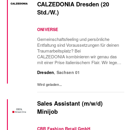
CALZEDONIA Dresden (20
Std./W.)
ONIVERSE
Gemeinschaftsfeeling und persönliche
Entfaltung sind Voraussetzungen für deinen
Traumarbeitsplatz? Bei
CALZEDONIA kombinieren wir genau das
mit einer Prise italienischem Flair. Wir legen
dabei Wert auf Vielfalt und Einzigartigkeit,
Dresden
,
Sachsen
01
daher: BE YOURSELF und werde
Verkäuferin (m/w/d) in unserem...
Wird geladen...
Sales Assistant (m/w/d)
Minijob
CBR Fashion Retail GmbH