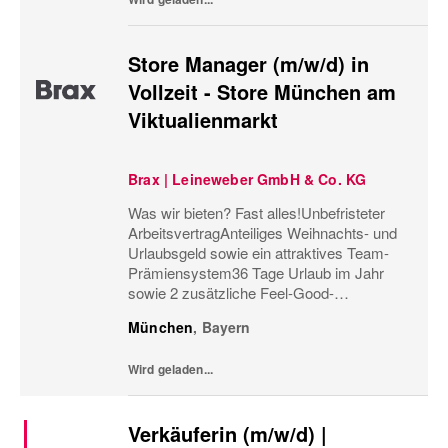
Store Manager (m/w/d) in
Vollzeit - Store München am
Viktualienmarkt
Brax | Leineweber GmbH & Co. KG
Was wir bieten? Fast alles!Unbefristeter
ArbeitsvertragAnteiliges Weihnachts- und
Urlaubsgeld sowie ein attraktives Team-
Prämiensystem36 Tage Urlaub im Jahr
sowie 2 zusätzliche Feel-Good-
UrlaubstageMonatliche
München
,
Bayern
Personaleinsatzplanung und eine
minutengenaue ArbeitszeiterfassungBis zu
Wird geladen...
60%...
Verkäuferin (m/w/d) |