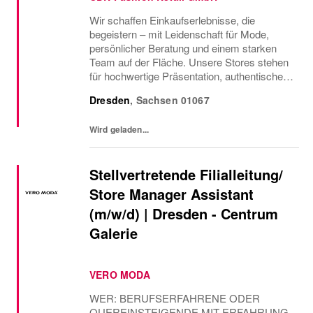
Wir schaffen Einkaufserlebnisse, die
begeistern – mit Leidenschaft für Mode,
persönlicher Beratung und einem starken
Team auf der Fläche. Unsere Stores stehen
für hochwertige Präsentation, authentischen
Service und echte Nähe zu unseren
Dresden
,
Sachsen
01067
Kundinnen.Werde Teil unseres Street One
Teams und gestalte...
Wird geladen...
Stellvertretende Filialleitung/
Store Manager Assistant
(m/w/d) | Dresden - Centrum
Galerie
VERO MODA
WER: BERUFSERFAHRENE ODER
QUEREINSTEIGENDE MIT ERFAHRUNG