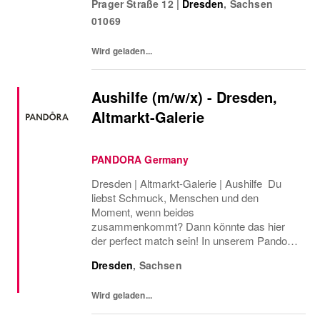
Prager Straße 12
|
Dresden
,
Sachsen
und mit perfekter Passform zu bieten.
01069
Wird geladen...
Aushilfe (m/w/x) - Dresden,
Altmarkt-Galerie
PANDORA Germany
Dresden | Altmarkt-Galerie | Aushilfe Du
liebst Schmuck, Menschen und den
Moment, wenn beides
zusammenkommt? Dann könnte das hier
der perfect match sein! In unserem Pandora
Store bist du nicht nur mittendrin im Funkeln,
Dresden
,
Sachsen
sondern auch Teil eines großartigen Teams
und unvergesslichen...
Wird geladen...