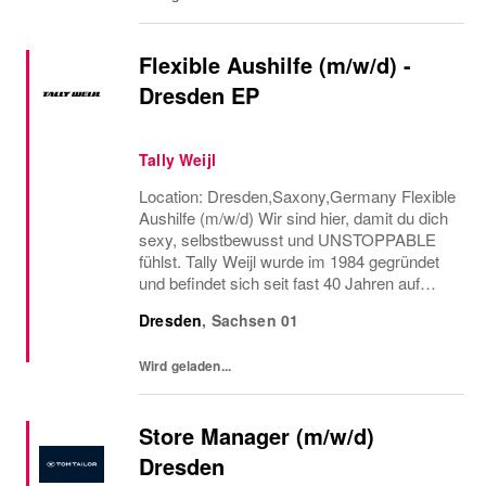
Flexible Aushilfe (m/w/d) -
Dresden EP
Tally Weijl
Location: Dresden,Saxony,Germany Flexible
Aushilfe (m/w/d) Wir sind hier, damit du dich
sexy, selbstbewusst und UNSTOPPABLE
fühlst. Tally Weijl wurde im 1984 gegründet
und befindet sich seit fast 40 Jahren auf
einer aufregenden verrückten Reise, um
Dresden
,
Sachsen
01
Fashion, Leidenschaft Selbständigkeit,
Spaß,...
Wird geladen...
Store Manager (m/w/d)
Dresden