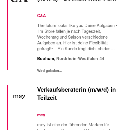
C&A
The future looks like you Deine Aufgaben •
Im Store fallen je nach Tageszeit,
Wochentag und Saison verschiedene
Aufgaben an. Hier ist deine Flexibilität
gefragt!• Ein Kunde fragt dich, ob das
Oberteil auch in einer anderen Farbe oder
Bochum
,
Nordrhein-Westfalen
44
Größe verfügbar ist oder welcher Gürtel gut
zu der neuen...
Wird geladen...
Verkaufsberaterin (m/w/d) in
Teilzeit
mey
mey ist eine der führenden Marken für