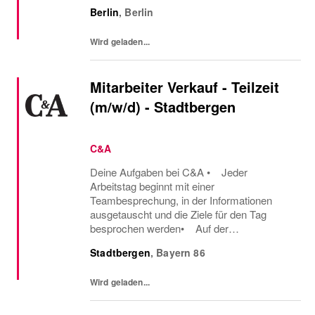
Du unterstützt das Verkaufsteam bei
Berlin
,
Berlin
diversen Nebenarbeiten Was du mitbringst
• Du hast...
Wird geladen...
Mitarbeiter Verkauf - Teilzeit
(m/w/d) - Stadtbergen
C&A
Deine Aufgaben bei C&A • Jeder
Arbeitstag beginnt mit einer
Teambesprechung, in der Informationen
ausgetauscht und die Ziele für den Tag
besprochen werden• Auf der
Verkaufsfläche begrüßt du proaktiv unsere
Stadtbergen
,
Bayern
86
Kunden und beantwortest ihre Fragen• Du
berätst Kunden beispielsweise über die...
Wird geladen...