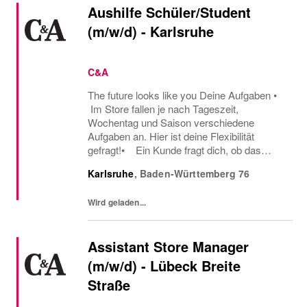
Aushilfe Schüler/Student
(m/w/d) - Karlsruhe
C&A
The future looks like you Deine Aufgaben •
Im Store fallen je nach Tageszeit,
Wochentag und Saison verschiedene
Aufgaben an. Hier ist deine Flexibilität
gefragt!• Ein Kunde fragt dich, ob das
Oberteil auch in einer anderen Farbe oder
Karlsruhe
,
Baden-Württemberg
76
Größe verfügbar ist oder welcher Gürtel gut
zu der neuen...
Wird geladen...
Assistant Store Manager
(m/w/d) - Lübeck Breite
Straße