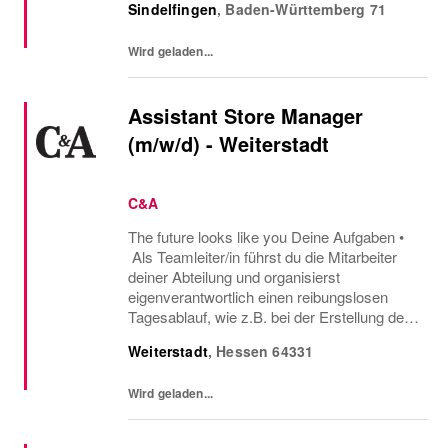
Sindelfingen
,
Baden-Württemberg
71
Größe verfügbar ist oder welcher Gürtel gut
zu der neuen...
Wird geladen...
Assistant Store Manager
(m/w/d) - Weiterstadt
C&A
The future looks like you Deine Aufgaben •
Als Teamleiter/in führst du die Mitarbeiter
deiner Abteilung und organisierst
eigenverantwortlich einen reibungslosen
Tagesablauf, wie z.B. bei der Erstellung der
Mitarbeitereinsatzpläne oder beim
Weiterstadt
,
Hessen
64331
Warenmanagement. • Wenn es ums
Verkaufen geht,...
Wird geladen...