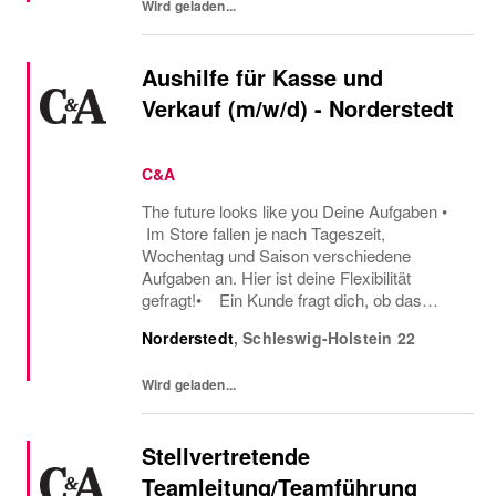
Wird geladen...
Aushilfe für Kasse und
Verkauf (m/w/d) - Norderstedt
C&A
The future looks like you Deine Aufgaben •
Im Store fallen je nach Tageszeit,
Wochentag und Saison verschiedene
Aufgaben an. Hier ist deine Flexibilität
gefragt!• Ein Kunde fragt dich, ob das
Oberteil auch in einer anderen Farbe oder
Norderstedt
,
Schleswig-Holstein
22
Größe verfügbar ist oder welcher Gürtel gut
zu der neuen...
Wird geladen...
Stellvertretende
Teamleitung/Teamführung