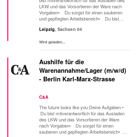
bist mitverantwortlich für das Ausladen des
LKW und das Vorsortieren der Ware nach
Vorgaben• Du sorgst für einen sauberen
und gepflegten Arbeitsbereich• Du bist
bereit, früh morgens zu arbeiten
Leipzig
,
Sachsen
04
(Arbeitszeiten ab 6 Uhr) Was du mitbringst
• Du...
Wird geladen...
Aushilfe für die
Warenannahme/Lager (m/w/d)
- Berlin Karl-Marx-Strasse
C&A
The future looks like you Deine Aufgaben •
Du bist mitverantwortlich für das Ausladen
des LKW und das Vorsortieren der Ware
nach Vorgaben• Du sorgst für einen
sauberen und gepflegten Arbeitsbereich•