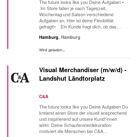
The future looks like you Deine Aufgaben •
Im Store fallen je nach Tageszeit,
Wochentag und Saison verschiedene
Aufgaben an. Hier ist deine Flexibilität
gefragt!• Ein Kunde fragt dich, ob das
Oberteil auch in einer anderen Farbe oder
Hamburg
,
Hamburg
Größe verfügbar ist oder welcher Gürtel gut
zu der neuen...
Wird geladen...
Visual Merchandiser (m/w/d) -
Landshut Ländtorplatz
C&A
The future looks like you Deine Aufgaben Du
kreierst einen Store der visuell ansprechend
und inspirierend auf unsere Kund*innen
wirkt. Deine Schaufensterdekoration
motiviert die Menschen bei C&A