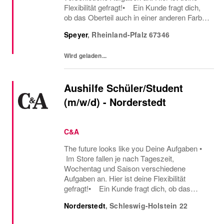
Flexibilität gefragt!• Ein Kunde fragt dich,
ob das Oberteil auch in einer anderen Farbe
oder Größe verfügbar ist oder welcher Gürtel
Speyer
,
Rheinland-Pfalz
67346
gut zu der neuen Hose passt – hier...
Wird geladen...
Aushilfe Schüler/Student
(m/w/d) - Norderstedt
C&A
The future looks like you Deine Aufgaben •
Im Store fallen je nach Tageszeit,
Wochentag und Saison verschiedene
Aufgaben an. Hier ist deine Flexibilität
gefragt!• Ein Kunde fragt dich, ob das
Oberteil auch in einer anderen Farbe oder
Norderstedt
,
Schleswig-Holstein
22
Größe verfügbar ist oder welcher Gürtel gut
zu der neuen...