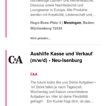
hochwertige Damen- und Herrenwäsche,
Dessous sowie Nachtwäsche und
Loungewear in Europa. Alle Produkte
werden mit Kreativität, Leidenschaft und
Sinn fürs Detail designt, produziert und
Hugo-Boss-Platz 4
|
Metzingen
,
Baden-
vermarktet. Innovation bedeutet für mey
Württemberg
72555
nicht nur, Neues zu schaffen,...
Wird geladen...
Aushilfe Kasse und Verkauf
(m/w/d) - Neu-Isenburg
C&A
The future looks like you Deine Aufgaben •
Im Store fallen je nach Tageszeit,
Wochentag und Saison verschiedene
Aufgaben an. Hier ist deine Flexibilität
gefragt!• Ein Kunde fragt dich, ob das
Oberteil auch in einer anderen Farbe oder