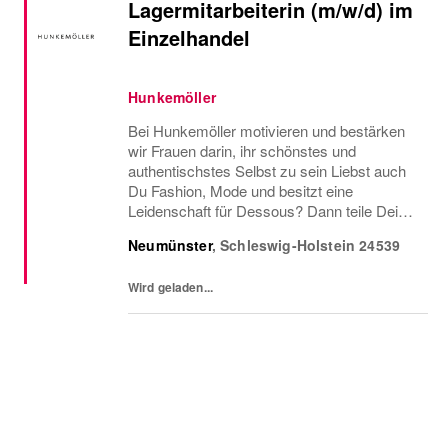
Lagermitarbeiterin (m/w/d) im
Einzelhandel
Hunkemöller
Bei Hunkemöller motivieren und bestärken
wir Frauen darin, ihr schönstes und
authentischstes Selbst zu sein Liebst auch
Du Fashion, Mode und besitzt eine
Leidenschaft für Dessous? Dann teile Deine
Begeisterung mit uns und werde unsere
Neumünster
,
Schleswig-Holstein
24539
neuer Lagermitarbeiterin in Teilzeit mit 18 –
25 Wochenstunden...
Wird geladen...