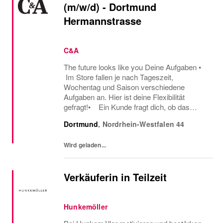
(m/w/d) - Dortmund
Hermannstrasse
C&A
The future looks like you Deine Aufgaben •
Im Store fallen je nach Tageszeit,
Wochentag und Saison verschiedene
Aufgaben an. Hier ist deine Flexibilität
gefragt!• Ein Kunde fragt dich, ob das
Oberteil auch in einer anderen Farbe oder
Dortmund
,
Nordrhein-Westfalen
44
Größe verfügbar ist oder welcher Gürtel gut
zu der neuen...
Wird geladen...
Verkäuferin in Teilzeit
Hunkemöller