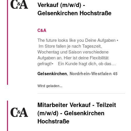
Verkauf (m/w/d) -
Gelsenkirchen Hochstraße
C&A
The future looks like you Deine Aufgaben •
Im Store fallen je nach Tageszeit,
Wochentag und Saison verschiedene
Aufgaben an. Hier ist deine Flexibilität
gefragt!• Ein Kunde fragt dich, ob das
Oberteil auch in einer anderen Farbe oder
Gelsenkirchen
,
Nordrhein-Westfalen
45
Größe verfügbar ist oder welcher Gürtel gut
zu der neuen...
Wird geladen...
Mitarbeiter Verkauf - Teilzeit
(m/w/d) - Gelsenkirchen
Hochstraße