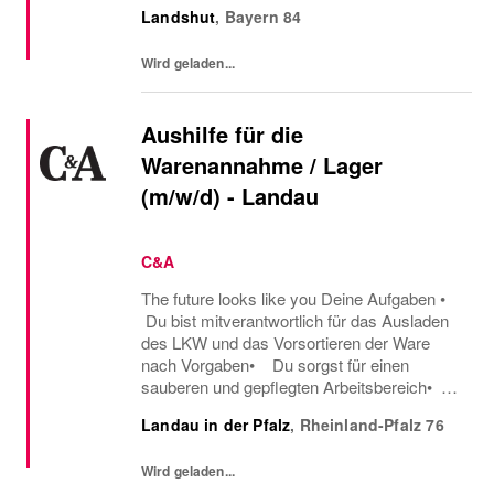
einzukaufen. Darüber hinaus coachst du
Landshut
,
Bayern
84
deine Kolleg*innen aus dem Verkauf an,
sodass sie dich bei der...
Wird geladen...
Aushilfe für die
Warenannahme / Lager
(m/w/d) - Landau
C&A
The future looks like you Deine Aufgaben •
Du bist mitverantwortlich für das Ausladen
des LKW und das Vorsortieren der Ware
nach Vorgaben• Du sorgst für einen
sauberen und gepflegten Arbeitsbereich•
Du unterstützt das Verkaufsteam bei
Landau in der Pfalz
,
Rheinland-Pfalz
76
diversen Nebenarbeiten Was du mitbringst
• Du hast...
Wird geladen...