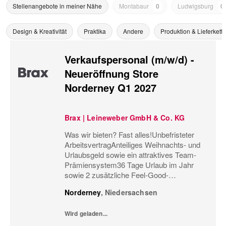
Stellenangebote in meiner Nähe
Montabaur
0
Ludwigsburg
0
Design & Kreativität
Praktika
Andere
Produktion & Lieferkette
Verkaufspersonal (m/w/d) -
Neueröffnung Store
Norderney Q1 2027
Brax | Leineweber GmbH & Co. KG
Was wir bieten? Fast alles!Unbefristeter
ArbeitsvertragAnteiliges Weihnachts- und
Urlaubsgeld sowie ein attraktives Team-
Prämiensystem36 Tage Urlaub im Jahr
sowie 2 zusätzliche Feel-Good-
UrlaubstageMonatliche
Norderney
,
Niedersachsen
Personaleinsatzplanung und eine
minutengenaue ÜberstundenerfassungBis
Wird geladen...
zu 60%...