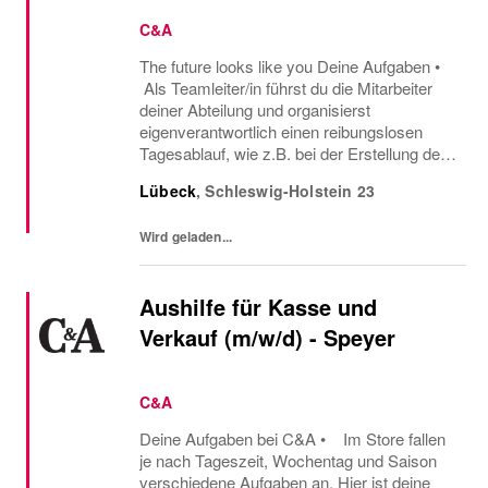
C&A
The future looks like you Deine Aufgaben •
Als Teamleiter/in führst du die Mitarbeiter
deiner Abteilung und organisierst
eigenverantwortlich einen reibungslosen
Tagesablauf, wie z.B. bei der Erstellung der
Mitarbeitereinsatzpläne oder beim
Lübeck
,
Schleswig-Holstein
23
Warenmanagement. • Wenn es ums
Verkaufen geht,...
Wird geladen...
Aushilfe für Kasse und
Verkauf (m/w/d) - Speyer
C&A
Deine Aufgaben bei C&A • Im Store fallen
je nach Tageszeit, Wochentag und Saison
verschiedene Aufgaben an. Hier ist deine