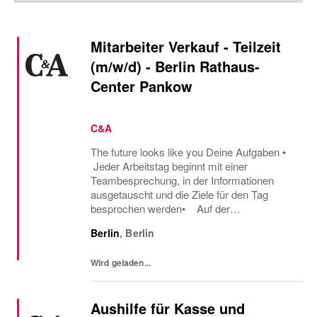
Mitarbeiter Verkauf - Teilzeit
(m/w/d) - Berlin Rathaus-
Center Pankow
C&A
The future looks like you Deine Aufgaben •
Jeder Arbeitstag beginnt mit einer
Teambesprechung, in der Informationen
ausgetauscht und die Ziele für den Tag
besprochen werden• Auf der
Verkaufsfläche begrüßt du proaktiv unsere
Berlin
,
Berlin
Kunden und beantwortest ihre Fragen• Du
berätst Kunden...
Wird geladen...
Aushilfe für Kasse und