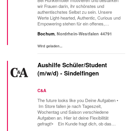
Bei Hunkemöller motivieren und bestärken
wir Frauen darin, ihr schönstes und
authentischstes Selbst zu sein. Unsere
Werte Light-hearted, Authentic, Curious und
Empowering stehen für ein offenes,
ehrliches und positives Miteinander, in dem
Bochum
,
Nordrhein-Westfalen
44791
Neugier, Vertrauen und persönliches
Wachstum gefördert...
Wird geladen...
Aushilfe Schüler/Student
(m/w/d) - Sindelfingen
C&A
The future looks like you Deine Aufgaben •
Im Store fallen je nach Tageszeit,
Wochentag und Saison verschiedene
Aufgaben an. Hier ist deine Flexibilität
gefragt!• Ein Kunde fragt dich, ob das
Oberteil auch in einer anderen Farbe oder