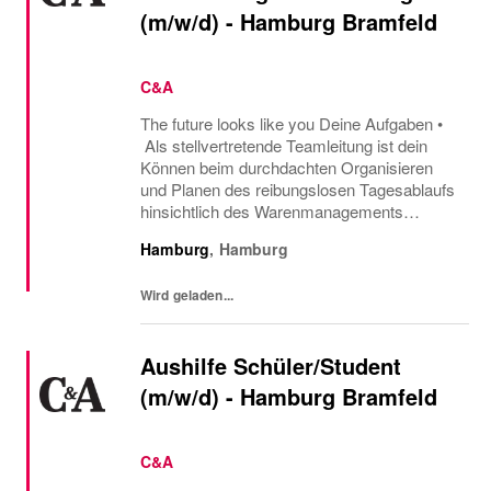
(m/w/d) - Hamburg Bramfeld
C&A
The future looks like you Deine Aufgaben •
Als stellvertretende Teamleitung ist dein
Können beim durchdachten Organisieren
und Planen des reibungslosen Tagesablaufs
hinsichtlich des Warenmanagements
gefragt. • Während der Abwesenheit des
Hamburg
,
Hamburg
Teamleiters übernimmst du die
Mitarbeiterführung. In...
Wird geladen...
Aushilfe Schüler/Student
(m/w/d) - Hamburg Bramfeld
C&A