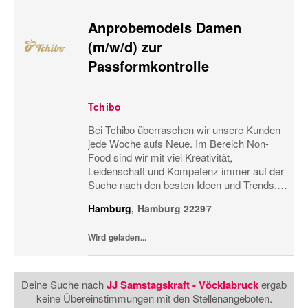
Anprobemodels Damen
(m/w/d) zur
Passformkontrolle
Tchibo
Bei Tchibo überraschen wir unsere Kunden
jede Woche aufs Neue. Im Bereich Non-
Food sind wir mit viel Kreativität,
Leidenschaft und Kompetenz immer auf der
Suche nach den besten Ideen und Trends.
Nur so können wir gute Produkte noch
Hamburg
,
Hamburg
22297
besser machen und ständig
weiterentwickeln. Dabei stehen nicht...
Wird geladen...
Deine Suche nach
JJ Samstagskraft - Vöcklabruck
ergab
keine Übereinstimmungen mit den Stellenangeboten.