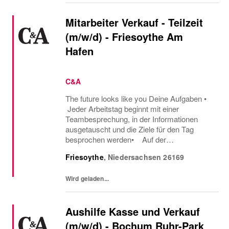
Mitarbeiter Verkauf - Teilzeit
(m/w/d) - Friesoythe Am
Hafen
C&A
The future looks like you Deine Aufgaben •
Jeder Arbeitstag beginnt mit einer
Teambesprechung, in der Informationen
ausgetauscht und die Ziele für den Tag
besprochen werden• Auf der
Verkaufsfläche begrüßt du proaktiv unsere
Friesoythe
,
Niedersachsen
26169
Kunden und beantwortest ihre Fragen• Du
berätst Kunden...
Wird geladen...
Aushilfe Kasse und Verkauf
(m/w/d) - Bochum Ruhr-Park