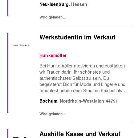
Neu-Isenburg
,
Hessen
Größe verfügbar ist oder welcher Gürtel gut
zu der neuen...
Wird geladen...
Werkstudentin im Verkauf
Hunkemöller
Bei Hunkemöller motivieren und bestärken
wir Frauen darin, ihr schönstes und
authentischstes Selbst zu sein. Du
begeisterst Dich für Mode und Lingerie und
möchtest neben dem Studium flexibel als
Aushilfe im Verkauf / Verkäuferin im
Bochum
,
Nordrhein-Westfalen
44791
Einzelhandel arbeiten? Dann suchen wir
genau Dich als...
Wird geladen...
Aushilfe Kasse und Verkauf