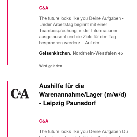
C&A
The future looks like you Deine Aufgaben •
Jeder Arbeitstag beginnt mit einer
Teambesprechung, in der Informationen
ausgetauscht und die Ziele für den Tag
besprochen werden• Auf der
Verkaufsfläche begrüßt du proaktiv unsere
Gelsenkirchen
,
Nordrhein-Westfalen
45
Kunden und beantwortest ihre Fragen• Du
berätst Kunden...
Wird geladen...
Aushilfe für die
Warenannahme/Lager (m/w/d)
- Leipzig Paunsdorf
C&A
The future looks like you Deine Aufgaben Du