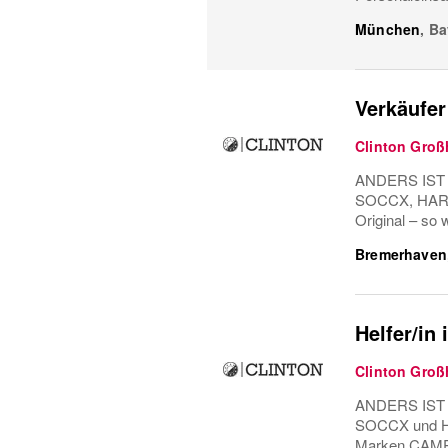
München
,
Ba
Verkäufe
Clinton Gro
ANDERS IST 
SOCCX, HARLE
Original – s
Bremerhaven
Helfer/in
Clinton Gro
ANDERS IST 
SOCCX und HAR
Marken CAMP 