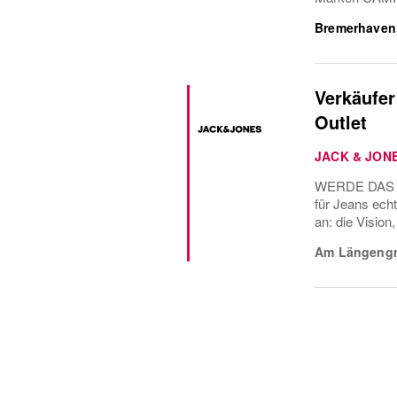
Bremerhaven
Verkäufer
Outlet
JACK & JON
WERDE DAS G
für Jeans ech
an: die Vision
Am Längengr