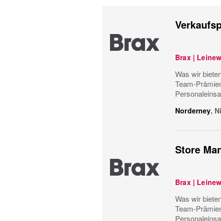
Verkaufsp
Brax | Leine
Was wir bieten
Team-Prämiens
Personaleinsa
Norderney
,
N
Store Man
Brax | Leine
Was wir bieten
Team-Prämiens
Personaleinsa