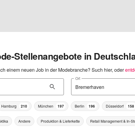
de-Stellenangebote in Deutschl
ch einem neuen Job in der Modebranche? Such hier, oder
entd
Ort
Hamburg
210
München
197
Berlin
196
Düsseldorf
158
ktika
Andere
Produktion & Lieferkette
Retail Management & In-St