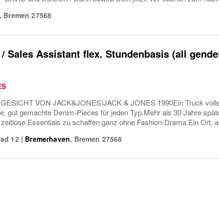
,
Bremen
27568
 / Sales Assistant flex. Stundenbasis (all gend
ES
ESICHT VON JACK&JONES!JACK & JONES 1990Ein Truck voller Tr
te, gut gemachte Denim-Pieces für jeden Typ.Mehr als 30 Jahre spät
, zeitlose Essentials zu schaffen ganz ohne Fashion-Drama.Ein Ort, an
ad 12
|
Bremerhaven
,
Bremen
27568