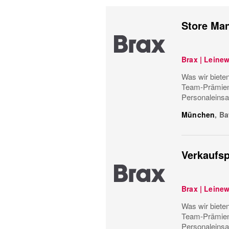
Store Man
Brax | Leine
Was wir bieten
Team-Prämiens
Personaleinsa
München
,
Ba
Verkaufsp
Brax | Leine
Was wir bieten
Team-Prämiens
Personaleinsa