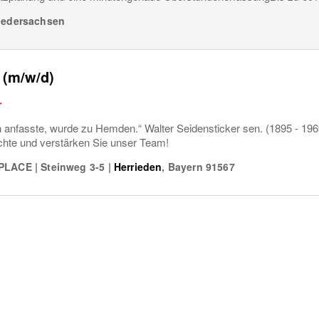
iedersachsen
 (m/w/d)
r
h anfasste, wurde zu Hemden.“ Walter Seidensticker sen. (1895 - 196
chte und verstärken Sie unser Team!
 PLACE
|
Steinweg 3-5
|
Herrieden
,
Bayern
91567