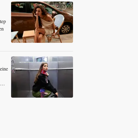
tep
en
 eine