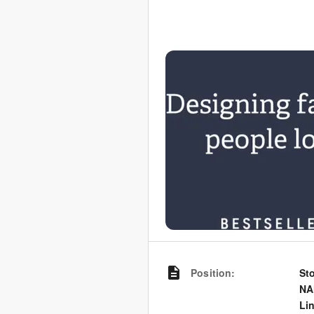
Position
:
St
NA
Li