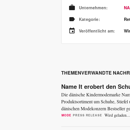
Unternehmen
:
NA
Kategorie
:
Re
Veröffentlicht am
:
Wir
THEMENVERWANDTE NACHR
Name It erobert den Sch
Die dänische Kindermodemarke Name It
Produktsortiment um Schuhe, Stiefel
dänischen Modekonzern Bestseller ge
Week 2026. Die Erweiterung ist eine 
Wird geladen...
MODE
PRESS RELEASE