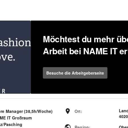
Möchtest du mehr übe
Arbeit bei NAME IT e
Besuche die Arbeitgeberseite
Land
ore Manager (38,5h/Woche)
Ort
:
4020
ME IT Großraum
nz/Pasching
Region
:
Ober