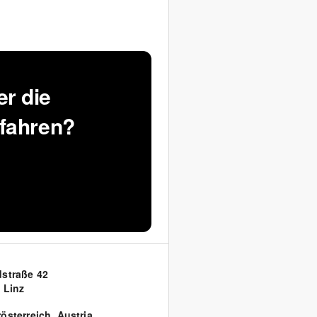
r die
rfahren?
straße 42
 Linz
österreich
,
Austria