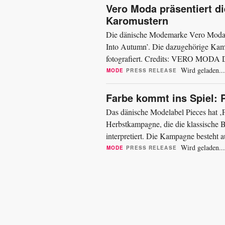
Vero Moda präsentiert d
Karomustern
Die dänische Modemarke Vero Moda p
Into Autumn’. Die dazugehörige Kam
fotografiert. Credits: VERO MODA De
Statement-Mänteln, die schwere und le
Wird geladen...
MODE
PRESS RELEASE
Farbe kommt ins Spiel: 
Das dänische Modelabel Pieces hat ‚F
Herbstkampagne, die die klassische
interpretiert. Die Kampagne besteht 
ausgewählt wurden und auf...
Wird geladen...
MODE
PRESS RELEASE