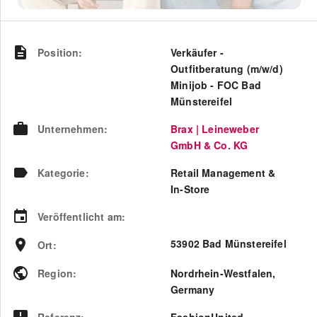
Position
:
Verkäufer -
Outfitberatung (m/w/d)
Minijob - FOC Bad
Münstereifel
Unternehmen
:
Brax | Leineweber
GmbH & Co. KG
Kategorie
:
Retail Management &
In-Store
Veröffentlicht am
:
53902 Bad Münstereifel
Ort
:
Region
:
Nordrhein-Westfalen
,
Germany
Referenz
:
FashionUnited