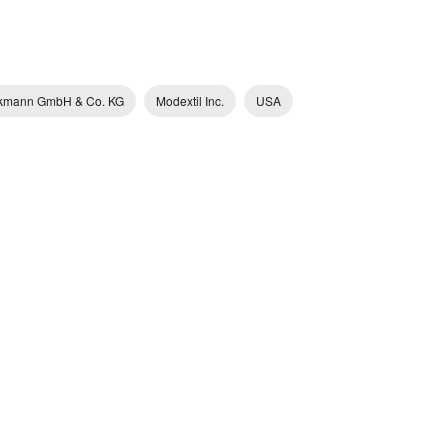
inkmann GmbH & Co. KG
Modextil Inc.
USA