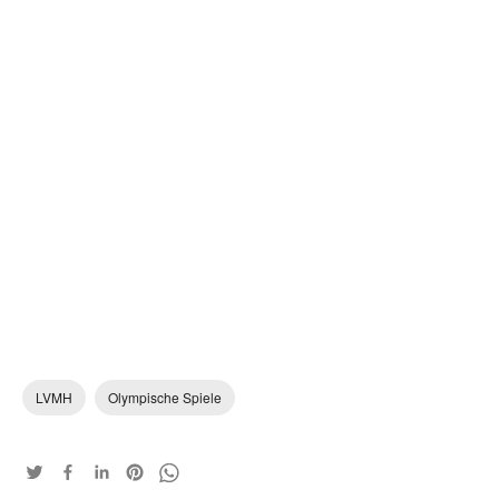
LVMH
Olympische Spiele