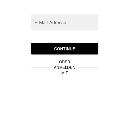
E-Mail-Adresse
CONTINUE
ODER
ANMELDEN
MIT